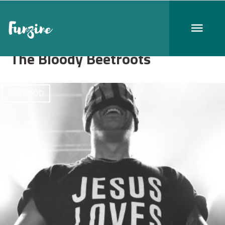
The Bloody Beetroots
ÉLETMÓD