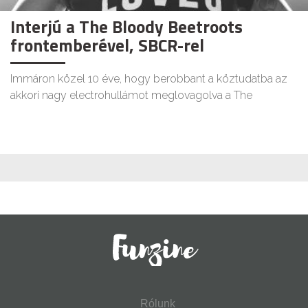
Interjú a The Bloody Beetroots
frontemberével, SBCR-rel
Immáron közel 10 éve, hogy berobbant a köztudatba az
akkori nagy electrohullámot meglovagolva a The
Rólunk