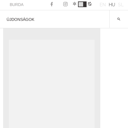
EN
HU
SL
BURDA
ÚJDONSÁGOK