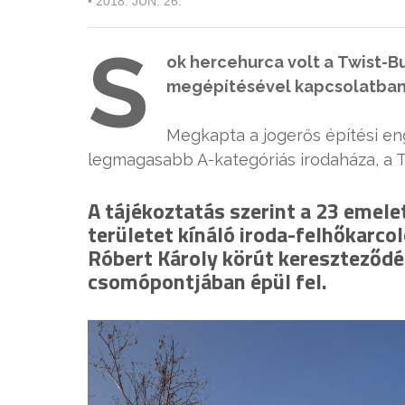
•
2018. JÚN. 26.
S
ok hercehurca volt a Twist-B
megépítésével kapcsolatban,
Megkapta a jogerős építési e
legmagasabb A-kategóriás irodaháza, a T
A tájékoztatás szerint a 23 emel
területet kínáló iroda-felhőkarcoló
Róbert Károly körút kereszteződé
csomópontjában épül fel.