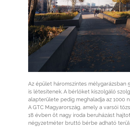
Az épület háromszintes mélygarázsban 5
is létesítenek. A bérlőket kiszolgáló sz
alapterülete pedig meghaladja az 1000 
A GTC Magyarország, amely a varsói tőzsd
18 évben öt nagy iroda beruházást hajto
négyzetméter bruttó bérbe adható terüle