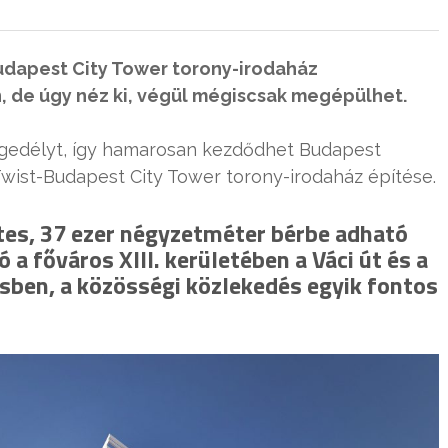
udapest City Tower torony-irodaház
 de úgy néz ki, végül mégiscsak megépülhet.
ngedélyt, így hamarosan kezdődhet Budapest
wist-Budapest City Tower torony-irodaház építése.
etes, 37 ezer négyzetméter bérbe adható
 a főváros XIII. kerületében a Váci út és a
sben, a közösségi közlekedés egyik fontos