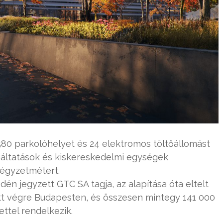
80 parkolóhelyet és 24 elektromos töltőállomást
olgáltatások és kiskereskedelmi egységek
négyzetmétert.
én jegyzett GTC SA tagja, az alapítása óta eltelt
tt végre Budapesten, és összesen mintegy 141 000
ttel rendelkezik.