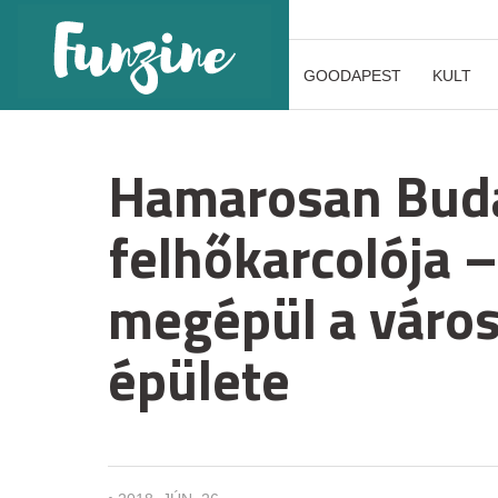
GOODAPEST
KULT
Hamarosan Buda
felhőkarcolója
megépül a váro
épülete