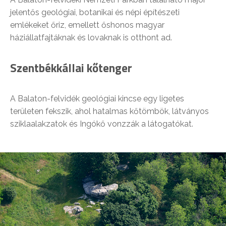
jelentős geológiai, botanikai és népi építészeti
emlékeket őriz, emellett őshonos magyar
háziállatfajtáknak és lovaknak is otthont ad.
Szentbékkállai kőtenger
A Balaton-felvidék geológiai kincse egy ligetes
területen fekszik, ahol hatalmas kőtömbök, látványos
sziklaalakzatok és Ingókő vonzzák a látogatókat.