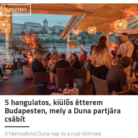
GASZTRO
5 hangulatos, kiülős étterem
Budapesten, mely a Duna partjára
csábít
A Nemzetközi Duna-nap és a nyár örömére