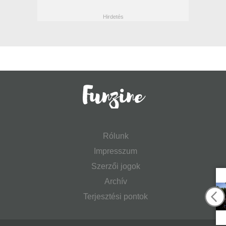
Rólunk
Impresszum
Szerzői jogok
Archív
Terjesztési pontok