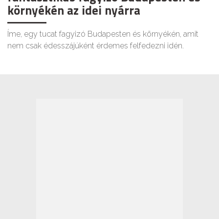
környékén az idei nyárra
Íme, egy tucat fagyizó Budapesten és környékén, amit
nem csak édesszájúként érdemes felfedezni idén.