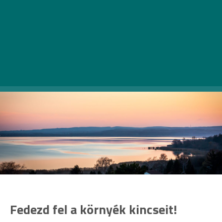
garantálják a kikapcsolódást, a történelem iránt
érdeklődők számára pedig a sümegi és a szigligeti vár
szolgál programokkal: élménypark, harcászati
bemutatók és koncertek színesíthetik a nyaralást.
Fedezd fel a környék kincseit!