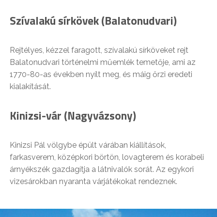
Szívalakú sírkövek (Balatonudvari)
Rejtélyes, kézzel faragott, szívalakú sírköveket rejt
Balatonudvari történelmi műemlék temetője, ami az
1770-80-as években nyílt meg, és máig őrzi eredeti
kialakítását.
Kinizsi-vár (Nagyvázsony)
Kinizsi Pál völgybe épült várában kiállítások,
farkasverem, középkori börtön, lovagterem és korabeli
árnyékszék gazdagítja a látnivalók sorát. Az egykori
vizesárokban nyaranta várjátékokat rendeznek.