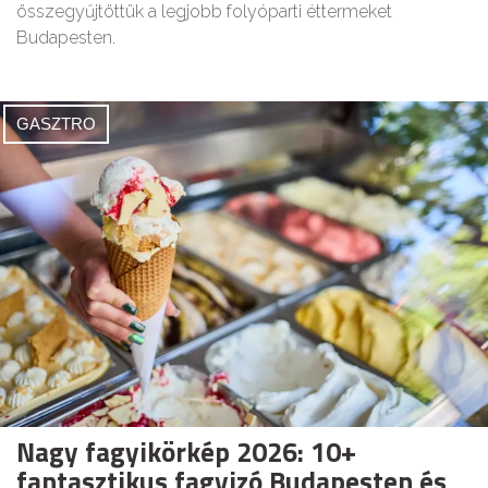
összegyűjtöttük a legjobb folyóparti éttermeket
Budapesten.
GASZTRO
Nagy fagyikörkép 2026: 10+
fantasztikus fagyizó Budapesten és