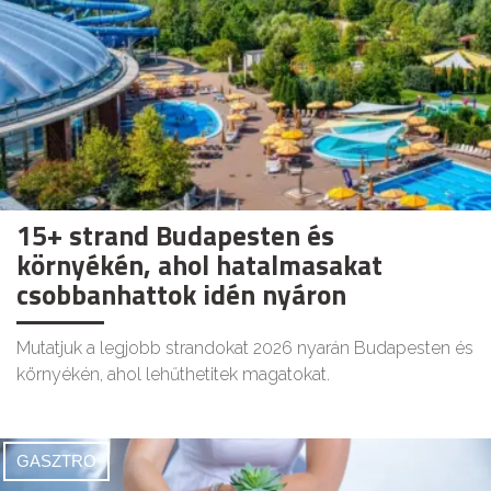
15+ strand Budapesten és
környékén, ahol hatalmasakat
csobbanhattok idén nyáron
Mutatjuk a legjobb strandokat 2026 nyarán Budapesten és
környékén, ahol lehűthetitek magatokat.
GASZTRO