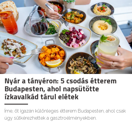
Nyár a tányéron: 5 csodás étterem
Budapesten, ahol napsütötte
ízkavalkád tárul elétek
Íme, öt igazán különleges étterem Budapesten, ahol csak
úgy sütkérezhettek a gasztroélményekben.