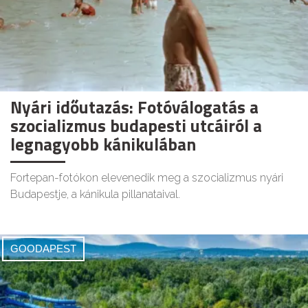
Nyári időutazás: Fotóválogatás a
szocializmus budapesti utcáiról a
legnagyobb kánikulában
Fortepan-fotókon elevenedik meg a szocializmus nyári
Budapestje, a kánikula pillanataival.
GOODAPEST