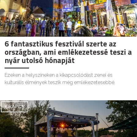
6 fantasztikus fesztivál szerte az
országban, ami emlékezetessé teszi a
nyár utolsó hónapját
Ezeken a helyszíneken a kikapcsolódást zenei és
kulturális élmények teszik még emlékezetesebbé.
KIKAPCS