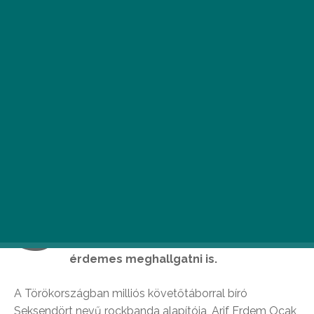
S
ikeres török rockzenészként többszáz
éves dalokat énekelni törökül 2018-ban
Magyarországon? Igen, lehetséges, és
érdemes meghallgatni is.
A Törökországban milliós követőtáborral bíró
Seksendört nevű rockbanda alapítója, Arif Erdem Ocak