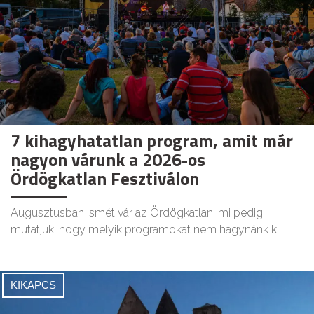
7 kihagyhatatlan program, amit már
nagyon várunk a 2026-os
Ördögkatlan Fesztiválon
Augusztusban ismét vár az Ördögkatlan, mi pedig
mutatjuk, hogy melyik programokat nem hagynánk ki.
KIKAPCS