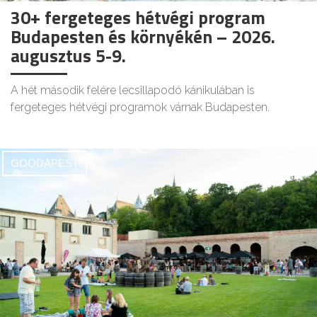
30+ fergeteges hétvégi program
Budapesten és környékén – 2026.
augusztus 5-9.
A hét második felére lecsillapodó kánikulában is
fergeteges hétvégi programok várnak Budapesten.
GOODAPEST