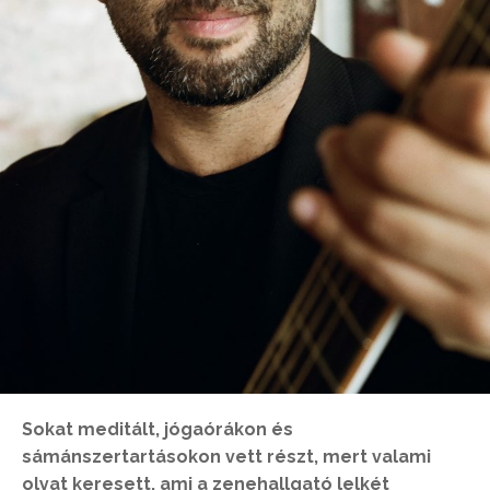
Sokat meditált, jógaórákon és
sámánszertartásokon vett részt, mert valami
olyat keresett, ami a zenehallgató lelkét