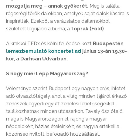
mozgatja meg – annak gyökerét.
Meg is találta,
régesrégi török dalokban, amelyek saját dalok írására is
inspirálták. Ezekből a varázslatos dallamokból
született legújabb albuma, a
Toprak (Föld)
.
A krakkói TEDx és kölni fellépései közt
Budapesten
lemezbemutató koncertet ad
június 13-án 19.30-
kor, a Darhsan Udvarban.
S hogy miért épp Magyarország?
Véleménye szerint Budapest egy nagyon erős, ihletet
adó olvasztótégely, ahol a világ minden tájáról érkező
zenészek egyedi együtt zenélési lehetőségekkel
találkozhatnak minden utcasarkon. Tavaly ősz óta ő
maga is Magyarországon él, rajong a magyar
népdalokért, házias ételeinkért, és nagyra értékeli a
közönség nyitott, befogadó hozzáállását.