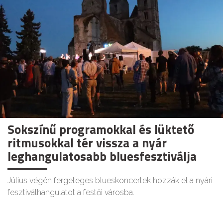
Sokszínű programokkal és lüktető
ritmusokkal tér vissza a nyár
leghangulatosabb bluesfesztiválja
Július végén fergeteges blueskoncertek hozzák el a nyári
fesztiválhangulatot a festői városba.