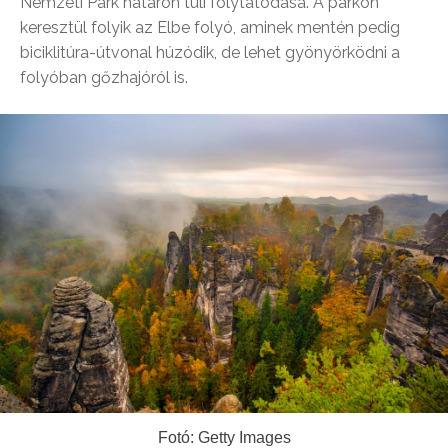
Nemzeti Park határon túli folytatódása. A parkon
keresztül folyik az Elbe folyó, aminek mentén pedig
biciklitúra-útvonal húzódik, de lehet gyönyörködni a
folyóban gőzhajóról is.
Fotó: Getty Images