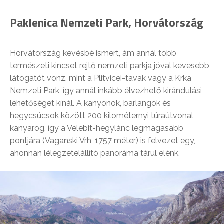
Paklenica Nemzeti Park, Horvátország
Horvátország kevésbé ismert, ám annál több
természeti kincset rejtő nemzeti parkja jóval kevesebb
látogatót vonz, mint a Plitvicei-tavak vagy a Krka
Nemzeti Park, így annál inkább élvezhető kirándulási
lehetőséget kínál. A kanyonok, barlangok és
hegycsúcsok között 200 kilométernyi túraútvonal
kanyarog, így a Velebit-hegylánc legmagasabb
pontjára (Vaganski Vrh, 1757 méter) is felvezet egy,
ahonnan lélegzetelállító panoráma tárul elénk.