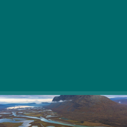
Sarek Nemzeti Park, Svédország
Az Észak-Svédország-beli Sarek Nemzeti Park a
tapasztalt természetjárók mekkája, a park déli részét
átszelő Király túraútvonalon kívül ugyanis nincs
kitaposott út. Nyáron horgászni is lehet, de a
magasodó hegycsúcsok, gleccserek, gyorsfolyású
hegyi patakok és vízesések is csak arra várnak, hogy
felfedezze őket valaki!