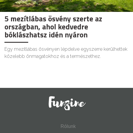
5 mezítlábas ösvény szerte az
országban, ahol kedvedre
bóklászhatsz idén nyáron
Egy mezítlábas ösvényen lépdelve egyszerre kerülhettek
közelebb önmagatokhoz és a természethez.
Rólunk