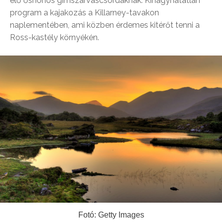
élő őshonos gímszarvascsordáknak. Kihagyhatatlan
program a kajakozás a Killarney-tavakon
naplementében, ami közben érdemes kitérőt tenni a
Ross-kastély környékén.
Fotó: Getty Images