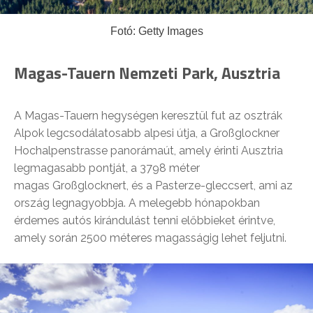
Fotó: Getty Images
Magas-Tauern Nemzeti Park, Ausztria
A Magas-Tauern hegységen keresztül fut az osztrák
Alpok legcsodálatosabb alpesi útja, a Großglockner
Hochalpenstrasse panorámaút, amely érinti Ausztria
legmagasabb pontját, a 3798 méter
magas Großglocknert, és a Pasterze-gleccsert, ami az
ország legnagyobbja. A melegebb hónapokban
érdemes autós kirándulást tenni előbbieket érintve,
amely során 2500 méteres magasságig lehet feljutni.