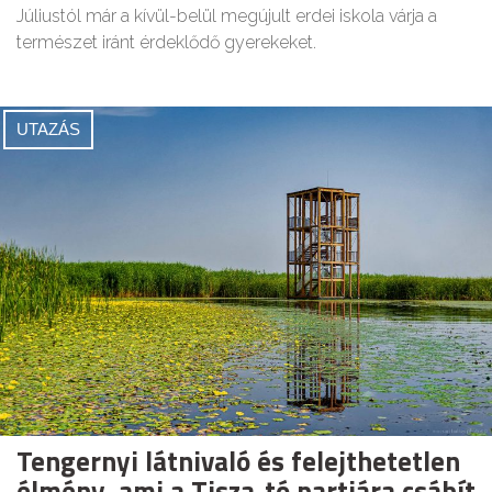
Júliustól már a kívül-belül megújult erdei iskola várja a
természet iránt érdeklődő gyerekeket.
UTAZÁS
Tengernyi látnivaló és felejthetetlen
élmény, ami a Tisza-tó partjára csábít