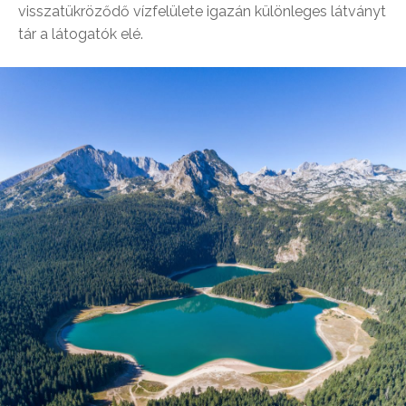
visszatükröződő vízfelülete igazán különleges látványt
tár a látogatók elé.