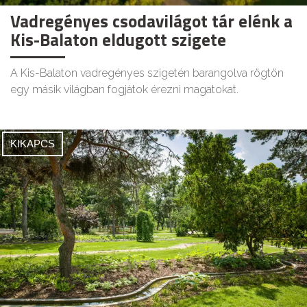
Vadregényes csodavilágot tár elénk a
Kis-Balaton eldugott szigete
A Kis-Balaton vadregényes szigetén barangolva rögtön
egy másik világban fogjátok érezni magatokat.
KIKAPCS