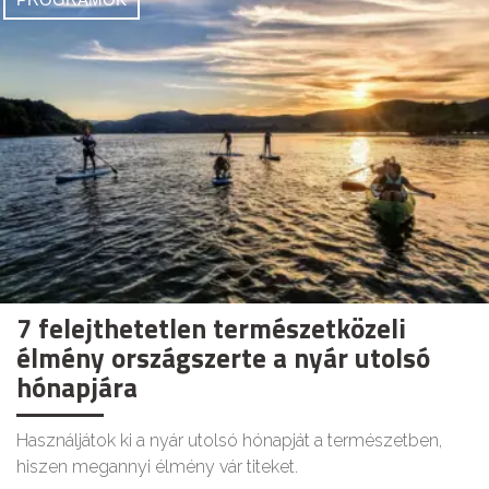
7 felejthetetlen természetközeli
élmény országszerte a nyár utolsó
hónapjára
Használjátok ki a nyár utolsó hónapját a természetben,
hiszen megannyi élmény vár titeket.