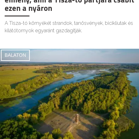
ezen a nyáron
A Tisza-tó környékét strandok, tanösvények, bicikliutak és
kilátótornyok egyaránt gazdagítják.
BALATON