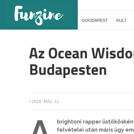
GOODAPEST
KULT
Az Ocean Wisdom
Budapesten
•
2018. MÁJ. 11.
A
brightoni rapper üstökösként
felvételei után máris úgy em