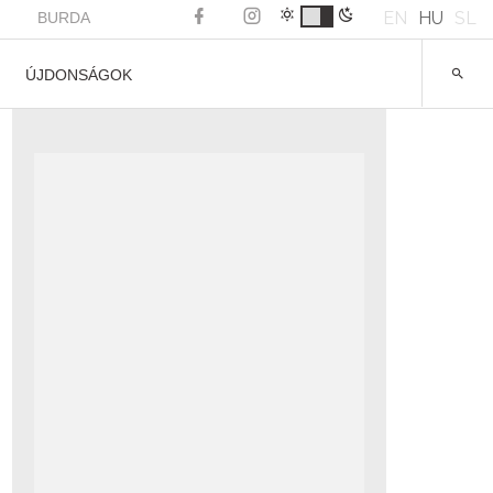
EN
HU
SL
BURDA
ÚJDONSÁGOK