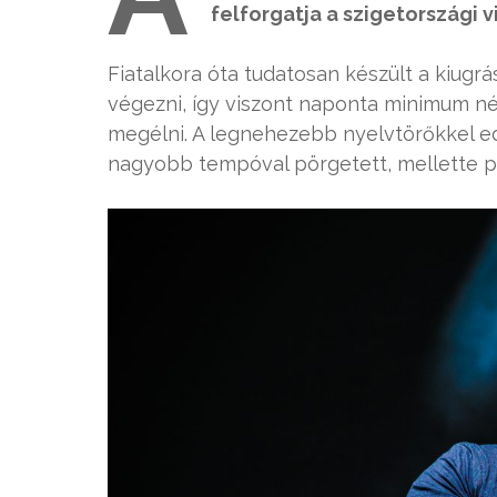
felforgatja a szigetországi 
Fiatalkora óta tudatosan készült a kiugr
végezni, így viszont naponta minimum nég
megélni. A legnehezebb nyelvtörőkkel 
nagyobb tempóval pörgetett, mellette pe