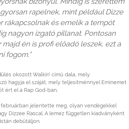
yorsnak bizonyul. Mindig is szerettem
 gyorsan rapelnek, mint például Dizze
r rákapcsolnak és emelik a tempót
ig nagyon izgató pillanat. Pontosan
majd én is profi előadó leszek, ezt a
ni fogom.”
dülés okozott Walkin’ című dala, mely
 hagyja el száját, mely teljesítménnyel Eminemet
ót ért el a Rap God-ban.
 februárban jelentette meg, olyan vendégekkel
gy Dizzee Rascal. A lemez független kiadványként
istán debütáljon.