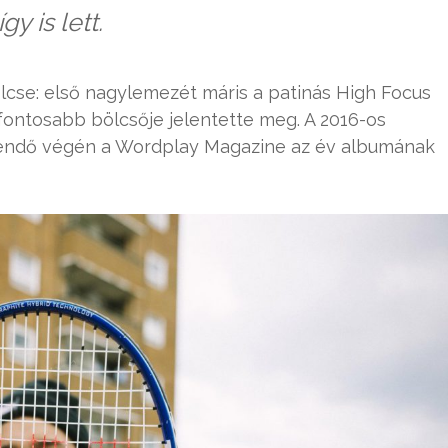
y is lett.
cse: első nagylemezét máris a patinás High Focus
fontosabb bölcsője jelentette meg. A 2016-os
ztendő végén a Wordplay Magazine az év albumának