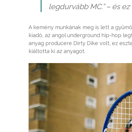
legdurvább MC.” – és ez íg
A kemény munkának meg is lett a gyümöl
kiadó, az angol underground hip-hop leg
anyag producere Dirty Dike volt, ez es
kiáltotta ki az anyagot.