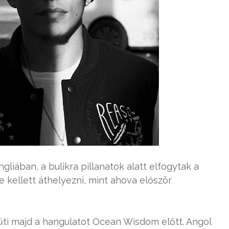
liában, a bulikra pillanatok alatt elfogytak a
kellett áthelyezni, mint ahova először
fűti majd a hangulatot Ocean Wisdom előtt. Angol