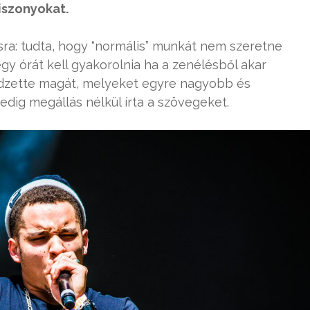
viszonyokat.
ásra: tudta, hogy “normális” munkát nem szeretne
y órát kell gyakorolnia ha a zenélésből akar
edzette magát, melyeket egyre nagyobb és
dig megállás nélkül írta a szövegeket.