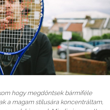
ékom hogy megdöntsek bármiféle
ak a magam stílusára koncentráltam,