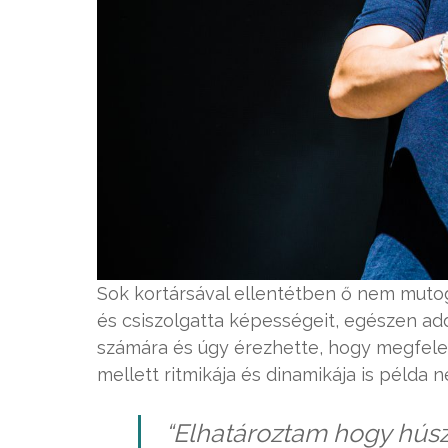
Sok kortársával ellentétben ő nem muto
és csiszolgatta képességeit, egészen add
számára és úgy érezhette, hogy megfel
mellett ritmikája és dinamikája is példa né
“Elhatároztam hogy húsz