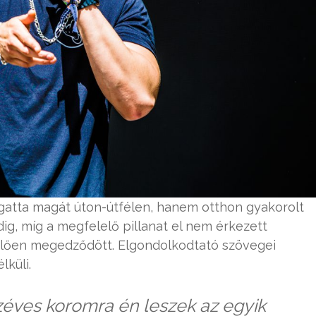
gatta magát úton-útfélen, hanem otthon gyakorolt
ig, míg a megfelelő pillanat el nem érkezett
elően megedződött. Elgondolkodtató szövegei
lküli.
éves koromra én leszek az egyik