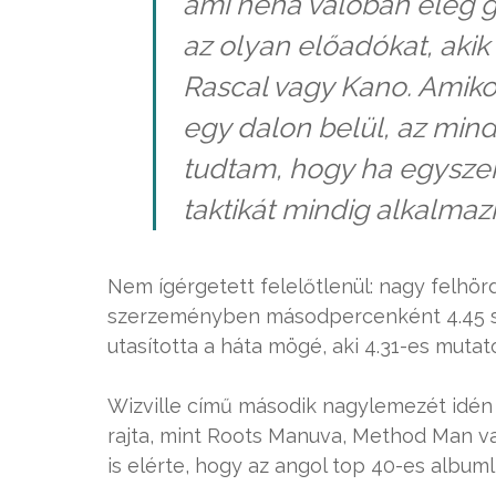
ami néha valóban elég g
az olyan előadókat, akik
Rascal vagy Kano. Amiko
egy dalon belül, az mind
tudtam, hogy ha egyszer 
taktikát mindig alkalmaz
Nem ígérgetett felelőtlenül: nagy felhör
szerzeményben másodpercenként 4.45 szó
utasította a háta mögé, aki 4.31-es mutat
Wizville című második nagylemezét idén
rajta, mint Roots Manuva, Method Man va
is elérte, hogy az angol top 40-es albuml