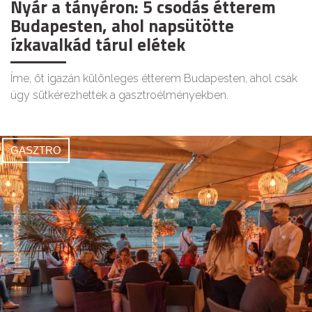
Nyár a tányéron: 5 csodás étterem
Budapesten, ahol napsütötte
ízkavalkád tárul elétek
Íme, öt igazán különleges étterem Budapesten, ahol csak
úgy sütkérezhettek a gasztroélményekben.
GASZTRO