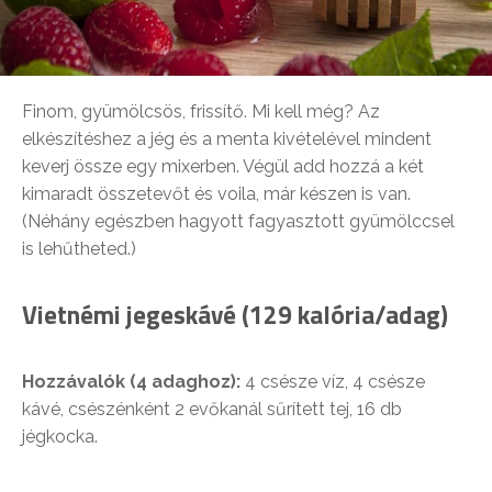
Finom, gyümölcsös, frissítő. Mi kell még? Az
elkészítéshez a jég és a menta kivételével mindent
keverj össze egy mixerben. Végül add hozzá a két
kimaradt összetevőt és voila, már készen is van.
(Néhány egészben hagyott fagyasztott gyümölccsel
is lehűtheted.)
Vietnémi jegeskávé (129 kalória/adag)
Hozzávalók (4 adaghoz):
4 csésze víz, 4 csésze
kávé, csészénként 2 evőkanál sűrített tej, 16 db
jégkocka.