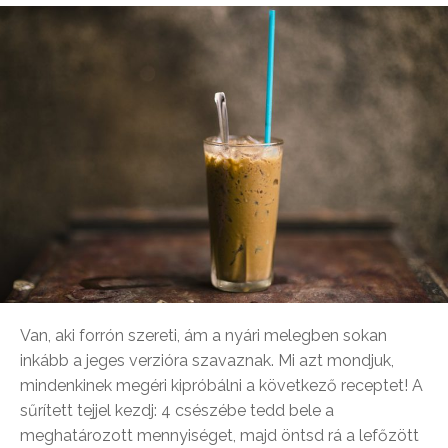
Van, aki forrón szereti, ám a nyári melegben sokan
inkább a jeges verzióra szavaznak. Mi azt mondjuk,
mindenkinek megéri kipróbálni a következő receptet! A
sűrített tejjel kezdj: 4 csészébe tedd bele a
meghatározott mennyiséget, majd öntsd rá a lefőzött