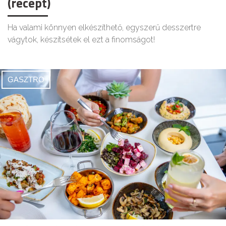
(recept)
Ha valami könnyen elkészíthető, egyszerű desszertre
vágytok, készítsétek el ezt a finomságot!
GASZTRO