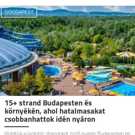
GOODAPEST
15+ strand Budapesten és
környékén, ahol hatalmasakat
csobbanhattok idén nyáron
Mutatjuk a legjobb strandokat 2026 nyarán Budapesten és