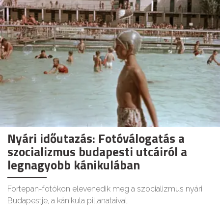
Nyári időutazás: Fotóválogatás a
szocializmus budapesti utcáiról a
legnagyobb kánikulában
Fortepan-fotókon elevenedik meg a szocializmus nyári
Budapestje, a kánikula pillanataival.