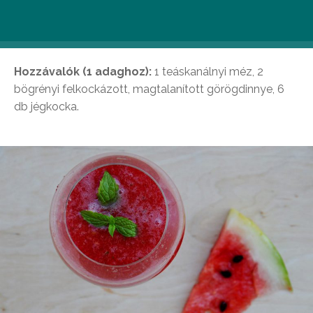
Görögdinnyés slushy (28 kalória/adag)
Hozzávalók (1 adaghoz):
1 teáskanálnyi méz, 2
bögrényi felkockázott, magtalanított görögdinnye, 6
db jégkocka.