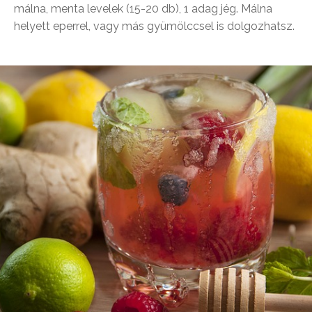
málna, menta levelek (15-20 db), 1 adag jég. Málna
helyett eperrel, vagy más gyümölccsel is dolgozhatsz.