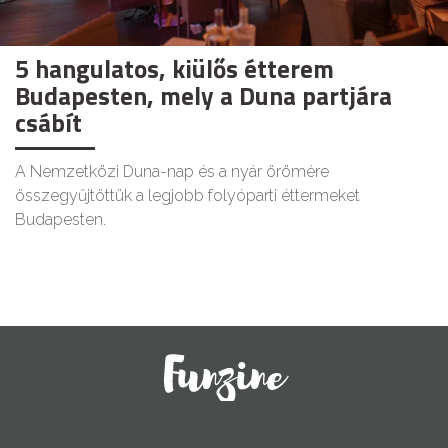
5 hangulatos, kiülős étterem
Budapesten, mely a Duna partjára
csábít
A Nemzetközi Duna-nap és a nyár örömére
összegyűjtöttük a legjobb folyóparti éttermeket
Budapesten.