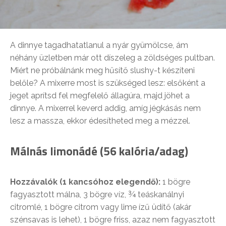
A dinnye tagadhatatlanul a nyár gyümölcse, ám
néhány üzletben már ott díszeleg a zöldséges pultban.
Miért ne próbálnánk meg hűsítő slushy-t készíteni
belőle? A mixerre most is szükséged lesz: elsőként a
jeget aprítsd fel megfelelő állagúra, majd jöhet a
dinnye. A mixerrel keverd addig, amíg jégkásás nem
lesz a massza, ekkor édesítheted meg a mézzel.
Málnás limonádé (56 kalória/adag)
Hozzávalók (1 kancsóhoz elegendő):
1 bögre
fagyasztott málna, 3 bögre víz, ¾ teáskanálnyi
citromlé, 1 bögre citrom vagy lime ízű üdítő (akár
szénsavas is lehet), 1 bögre friss, azaz nem fagyasztott