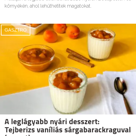
környékén, ahol lehűthetitek magatokat.
GASZTRO
A leglágyabb nyári desszert:
Tejberizs vaníliás sárgabarackraguval