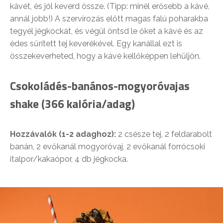
kávét, és jól keverd össze. (Tipp: minél erősebb a kávé,
annál jobb!) A szervírozás előtt magas falú poharakba
tegyél jégkockát, és végül öntsd le őket a kávé és az
édes sűrített tej keverékével. Egy kanállal ezt is
összekeverheted, hogy a kávé kellőképpen lehűljön.
Csokoládés-banános-mogyoróvajas
shake (366 kalória/adag)
Hozzávalók (1-2 adaghoz):
2 csésze tej, 2 feldarabolt
banán, 2 evőkanál mogyoróvaj, 2 evőkanál forrócsoki
italpor/kakaópor, 4 db jégkocka.