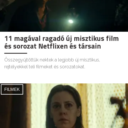
11 magával ragadó új misztikus film
és sorozat Netflixen és társain
Összegyűjtöttük nektek a legjobb új misztikus,
rejtélyekkel teli filmeket és sorozatokat.
FILMEK