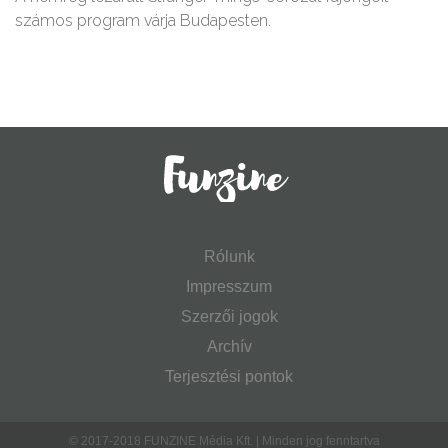
számos program várja Budapesten.
Rólunk
Impresszum
Szerzői jogok
Archív
Terjesztési pontok
© 2017-2018 FUNZINE Média Kft. | Minden jog fenntartva