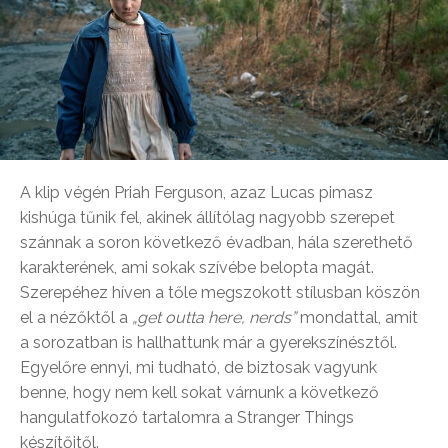
A klip végén Priah Ferguson, azaz Lucas pimasz
kishúga tűnik fel, akinek állítólag nagyobb szerepet
szánnak a soron következő évadban, hála szerethető
karakterének, ami sokak szívébe belopta magát.
Szerepéhez híven a tőle megszokott stílusban köszön
el a nézőktől a
„get outta here, nerds”
mondattal, amit
a sorozatban is hallhattunk már a gyerekszínésztől.
Egyelőre ennyi, mi tudható, de biztosak vagyunk
benne, hogy nem kell sokat várnunk a következő
hangulatfokozó tartalomra a Stranger Things
készítőitől.