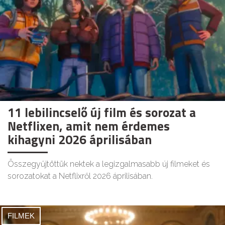
11 lebilincselő új film és sorozat a
Netflixen, amit nem érdemes
kihagyni 2026 áprilisában
Összegyűjtöttük nektek a legizgalmasabb új filmeket és
sorozatokat a Netflixről 2026 áprilisában.
FILMEK