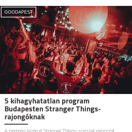
GOODAPEST
5 kihagyhatatlan program
Budapesten Stranger Things-
rajongóknak
A nemrég lezárult Stranger Things-sorozat rajongóit