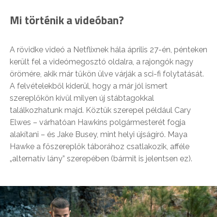
Mi történik a videóban?
A rövidke videó a Netflixnek hála április 27-én, pénteken
került fel a videómegosztó oldalra, a rajongók nagy
örömére, akik már tűkön ülve várják a sci-fi folytatását.
A felvételekből kiderül, hogy a már jól ismert
szereplőkön kívül milyen új stábtagokkal
találkozhatunk majd. Köztük szerepel például Cary
Elwes – várhatóan Hawkins polgármesterét fogja
alakítani – és Jake Busey, mint helyi újságíró. Maya
Hawke a főszereplők táborához csatlakozik, afféle
„alternatív lány” szerepében (bármit is jelentsen ez).