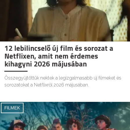
12 lebilincselő új film és sorozat a
Netflixen, amit nem érdemes
kihagyni 2026 májusában
Összegyűjtöttük nektek a legizgalmasabb új filmeket és
sorozatokat a Netflixről 2026 májusában.
FILMEK