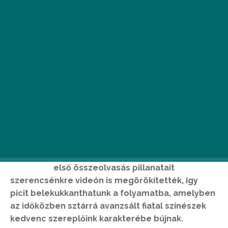
A
hogyan ígérték, április végén
megkezdődtek a népszerű amerikai
sorozat
3. évadának
munkálatai. Az
első összeolvasás pillanatait
szerencsénkre videón is megörökítették, így
picit belekukkanthatunk a folyamatba, amelyben
az időközben sztárrá avanzsált fiatal színészek
kedvenc szereplőink karakterébe bújnak.