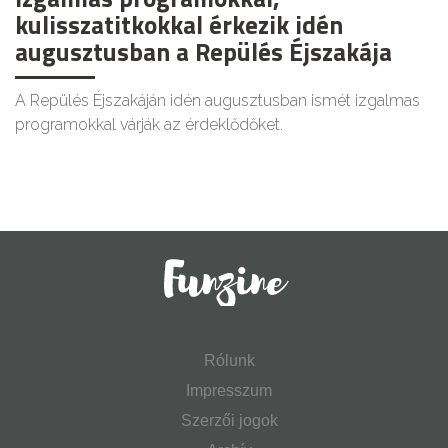
kulisszatitkokkal érkezik idén
augusztusban a Repülés Éjszakája
A Repülés Éjszakáján idén augusztusban ismét izgalmas
programokkal várják az érdeklődőket.
Rólunk
Impresszum
Szerzői jogok