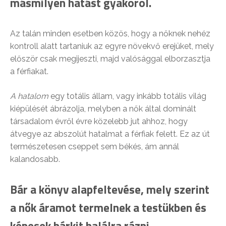
másmilyen hatást gyakorol.
Az talán minden esetben közös, hogy a nőknek nehéz
kontroll alatt tartaniuk az egyre növekvő erejüket, mely
először csak megijeszti, majd valósággal elborzasztja
a férfiakat.
A hatalom
egy totális állam, vagy inkább totális világ
kiépülését ábrázolja, melyben a nők által dominált
társadalom évről évre közelebb jut ahhoz, hogy
átvegye az abszolút hatalmat a férfiak felett. Ez az út
természetesen cseppet sem békés, ám annál
kalandosabb.
Bár a könyv alapfeltevése, mely szerint
a nők áramot termelnek a testükben és
képesek bárkit halálra rázni,