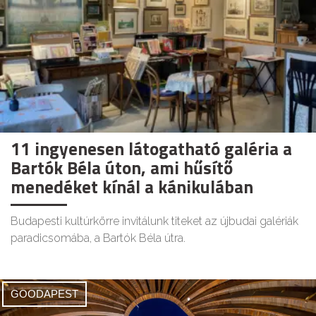
11 ingyenesen látogatható galéria a
Bartók Béla úton, ami hűsítő
menedéket kínál a kánikulában
Budapesti kultúrkörre invitálunk titeket az újbudai galériák
paradicsomába, a Bartók Béla útra.
GOODAPEST