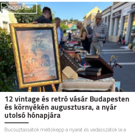
GOODAPEST
12 vintage és retró vásár Budapesten
és környékén augusztusra, a nyár
utolsó hónapjára
Búcsúztassátok méltóképp a nyarat és vadásszátok le a