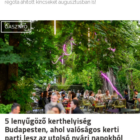
régóta áhított kincseket augusztusban is!
GASZTRO
5 lenyűgöző kerthelyiség
Budapesten, ahol valóságos kerti
parti lesz az utolsó nyári napokból