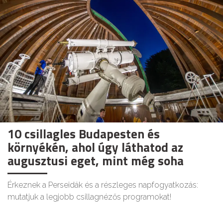
10 csillagles Budapesten és
környékén, ahol úgy láthatod az
augusztusi eget, mint még soha
Érkeznek a Perseidák és a részleges napfogyatkozás:
mutatjuk a legjobb csillagnézős programokat!