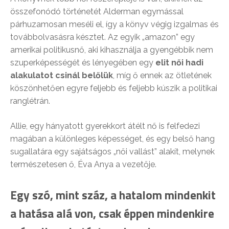
összefonódó történetét Alderman egymással
párhuzamosan meséli el, így a könyv végig izgalmas és
továbbolvasásra késztet. Az egyik „amazon” egy
amerikai politikusnő, aki kihasználja a gyengébbik nem
szuperképességét és lényegében egy
elit női hadi
alakulatot csinál belőlük
, míg ő ennek az ötletének
köszönhetően egyre feljebb és feljebb kúszik a politikai
ranglétrán.
Allie, egy hányatott gyerekkort átélt nő is felfedezi
magában a különleges képességet, és egy belső hang
sugallatára egy sajátságos „női vallást” alakít, melynek
természetesen ő, Éva Anya a vezetője.
Egy szó, mint száz, a hatalom mindenkit
a hatása alá von, csak éppen mindenkire