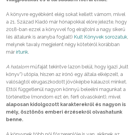
A könyvre egyébként elég sokat kellett várnom, mivel
a 21. Század Kiadó már hónapokkal előre jelezte, hogy
2018-ban ezzel a könyvvel fog elrajtolni a nagy sikerű
(és általunk is aranyba foglalt)
Kult Könyvek sorozatuk
,
melynek tavaly megjelent négy kötetéről korábban
már
írtunk
.
A hatalom
műfaját tekintve (azon belül, hogy igazi „kult
könyv”) utópia, hiszen az írónő egy általa elképzelt, a
valóságtól elrugaszkodott jövőképbe kalauzol minket.
Ettől függetlenül nagyon könnyű beleélni magunkat a
történetbe (mondom ezt én, férfi olvasóként), mivel
alaposan kidolgozott karakterekről és nagyon is
mély, ösztönös emberi érzésekről olvashatunk
benne.
A könyvnek több női főszereplője is van, akiknek az