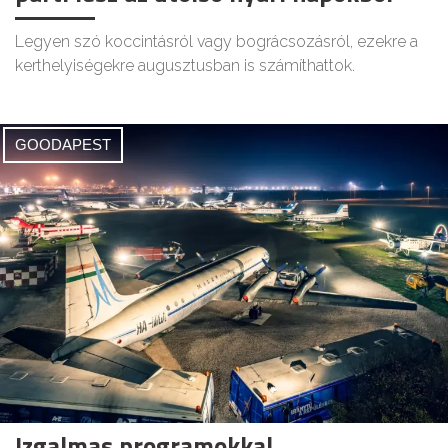
Legyen szó koccintásról vagy bográcsozásról, ezekre a
kerthelyiségekre augusztusban is számíthattok.
GOODAPEST
Izgalmas programokkal,