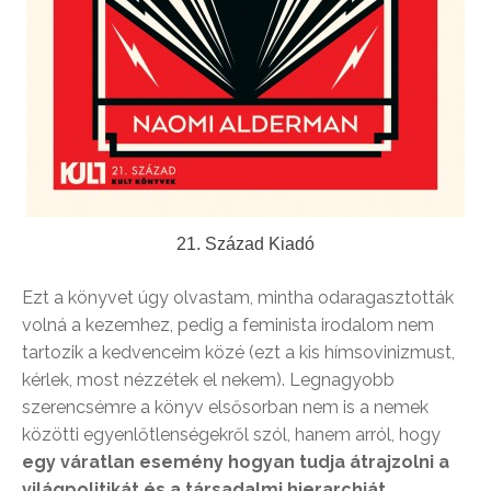
21. Század Kiadó
Ezt a könyvet úgy olvastam, mintha odaragasztották
volná a kezemhez, pedig a feminista irodalom nem
tartozik a kedvenceim közé (ezt a kis hímsovinizmust,
kérlek, most nézzétek el nekem). Legnagyobb
szerencsémre a könyv elsősorban nem is a nemek
közötti egyenlőtlenségekről szól, hanem arról, hogy
egy váratlan esemény hogyan tudja átrajzolni a
világpolitikát és a társadalmi hierarchiát.