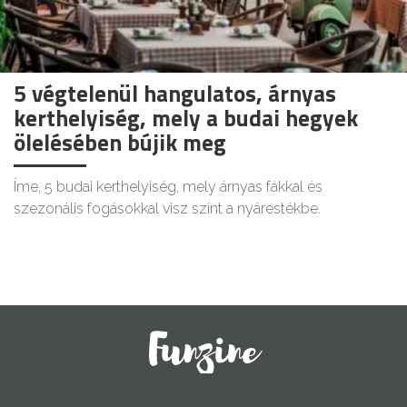
5 végtelenül hangulatos, árnyas
kerthelyiség, mely a budai hegyek
ölelésében bújik meg
Íme, 5 budai kerthelyiség, mely árnyas fákkal és
szezonális fogásokkal visz színt a nyárestékbe.