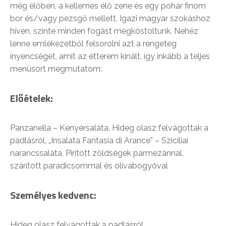
még élőben, a kellemes élő zene és egy pohár finom
bor és/vagy pezsgő mellett. Igazi magyar szokáshoz
híven, szinte minden fogást megkóstoltunk. Nehéz
lenne emlékezetből felsorolni azt a rengeteg
ínyencséget, amit az étterem kínált, így inkább a teljes
menüsort megmutatom:
Előételek:
Panzanella – Kenyérsaláta, Hideg olasz felvágottak a
padlásról, „Insalata Fantasia di Arance” – Szicíliai
narancssaláta, Pirított zöldségek parmezánnal,
szárított paradicsommal és olívabogyóval
Személyes kedvenc:
Hideg olasz felvágottak a padlásról