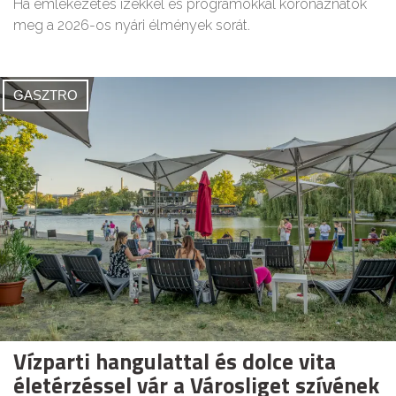
Ha emlékezetes ízekkel és programokkal koronáznátok
meg a 2026-os nyári élmények sorát.
GASZTRO
Vízparti hangulattal és dolce vita
életérzéssel vár a Városliget szívének