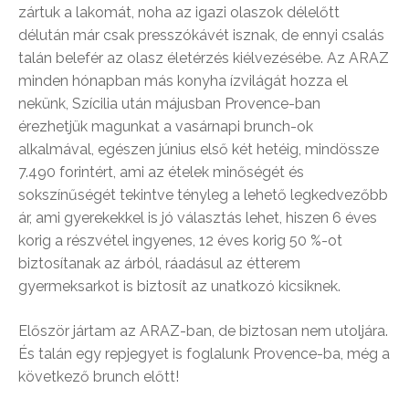
zártuk a lakomát, noha az igazi olaszok délelőtt
délután már csak presszókávét isznak, de ennyi csalás
talán belefér az olasz életérzés kiélvezésébe. Az ARAZ
minden hónapban más konyha ízvilágát hozza el
nekünk, Szícilia után májusban Provence-ban
érezhetjük magunkat a vasárnapi brunch-ok
alkalmával, egészen június első két hetéig, mindössze
7.490 forintért, ami az ételek minőségét és
sokszínűségét tekintve tényleg a lehető legkedvezőbb
ár, ami gyerekekkel is jó választás lehet, hiszen 6 éves
korig a részvétel ingyenes, 12 éves korig 50 %-ot
biztosítanak az árból, ráadásul az étterem
gyermeksarkot is biztosít az unatkozó kicsiknek.
Először jártam az ARAZ-ban, de biztosan nem utoljára.
És talán egy repjegyet is foglalunk Provence-ba, még a
következő brunch előtt!