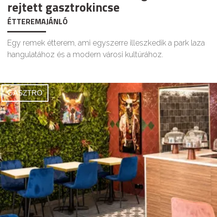
rejtett gasztrokincse
ÉTTEREMAJÁNLÓ
Egy remek étterem, ami egyszerre illeszkedik a park laza
hangulatához és a modern városi kultúrához.
GASZTRO