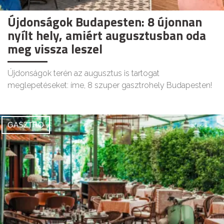
Újdonságok Budapesten: 8 újonnan
nyílt hely, amiért augusztusban oda
meg vissza leszel
Újdonságok terén az augusztus is tartogat
meglepetéseket: íme, 8 szuper gasztrohely Budapesten!
GASZTRO