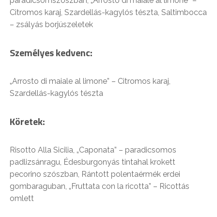
paradicsomszószban, „Arrosto di maiale al limone” –
Citromos karaj, Szardellás-kagylós tészta, Saltimbocca
– zsályás borjúszeletek
Személyes kedvenc:
„Arrosto di maiale al limone” – Citromos karaj,
Szardellás-kagylós tészta
Köretek:
Risotto Alla Sicilia, „Caponata” – paradicsomos
padlizsánragu, Édesburgonyás tintahal krokett
pecorino szószban, Rántott polentaérmék erdei
gombaraguban, „Fruttata con la ricotta” – Ricottás
omlett