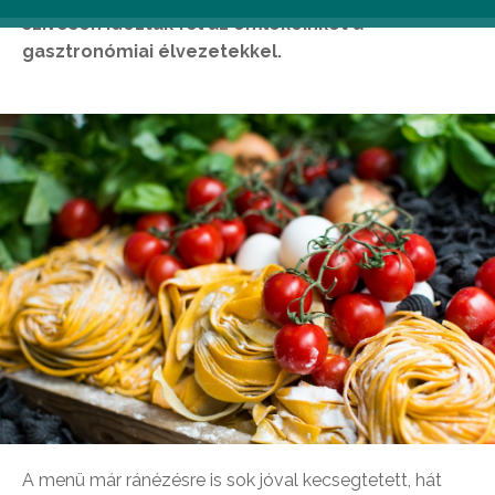
szívesen idéztük fel az emlékeinket a
gasztronómiai élvezetekkel.
A menü már ránézésre is sok jóval kecsegtetett, hát