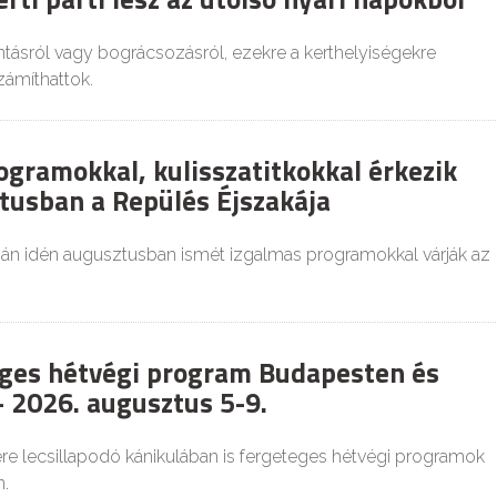
tásról vagy bográcsozásról, ezekre a kerthelyiségekre
zámíthattok.
ogramokkal, kulisszatitkokkal érkezik
tusban a Repülés Éjszakája
ján idén augusztusban ismét izgalmas programokkal várják az
ges hétvégi program Budapesten és
 2026. augusztus 5-9.
re lecsillapodó kánikulában is fergeteges hétvégi programok
.