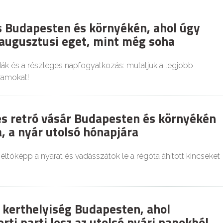
es Budapesten és környékén, ahol úgy
 augusztusi eget, mint még soha
dák és a részleges napfogyatkozás: mutatjuk a legjobb
ramokat!
és retró vásár Budapesten és környékén
, a nyár utolsó hónapjára
tóképp a nyarat és vadásszátok le a régóta áhított kincseket
 kerthelyiség Budapesten, ahol
rti parti lesz az utolsó nyári napokból