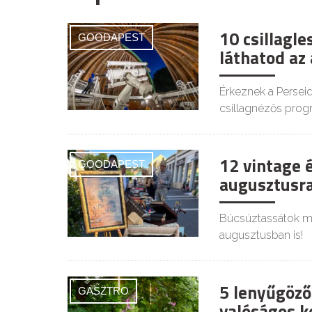
10 csillagl
GOODAPEST
láthatod az
Érkeznek a Persei
csillagnézős prog
12 vintage 
GOODAPEST
augusztusra
Búcsúztassátok mél
augusztusban is!
5 lenyűgöző
GASZTRO
valóságos ke