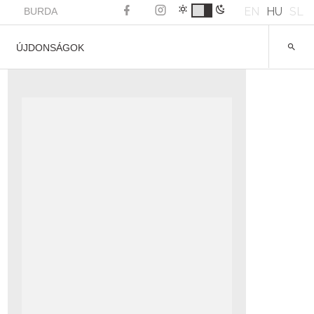
EN
HU
SL
BURDA
ÚJDONSÁGOK