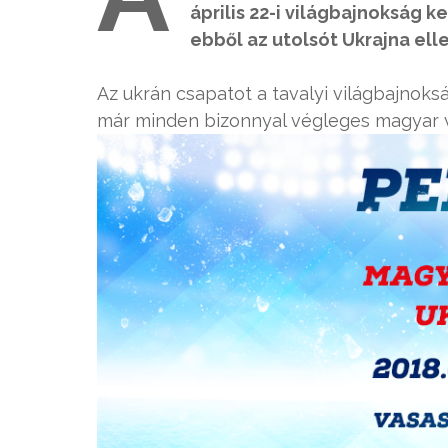
április 22-i világbajnokság k
ebből az utolsót Ukrajna ell
Az ukrán csapatot a tavalyi világbajnoks
már minden bizonnyal végleges magyar vil