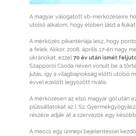
A magyar válogatott vb-mérkőzéseire hón
utolsó alkalom, hogy élőben lásd a fiúkat 
A mérkőzés pikantériája lesz, hogy pont
a felek. Akkor, 2008. április 17-én nagy
ukránokat, ezzel
70 év után ismét feljut
Szapporói Csoda néven vonult be a törté
jutás, így a világbajnokság előtti utolsó 
évvel ezelőtt legyőzött rivális.
A mérkőzésen az első magyar gól után ez
plüssállatokat az I. Sz. Gyermekgyógyásza
részére adják át a szervezők egy később
A meccs egy ünnepi bejelentéssel kezdődi