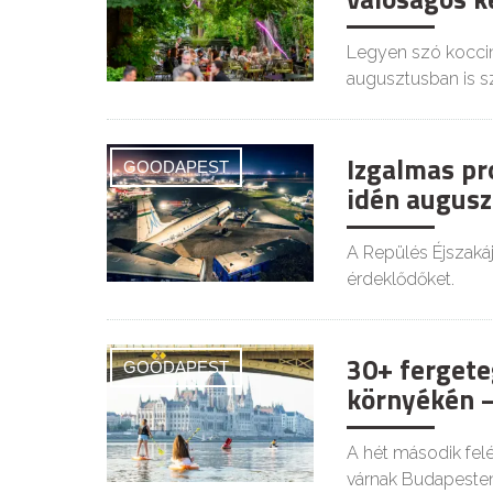
Legyen szó koccin
augusztusban is s
Izgalmas pr
GOODAPEST
idén augusz
A Repülés Éjszaká
érdeklődőket.
30+ fergete
GOODAPEST
környékén –
A hét második felé
várnak Budapesten