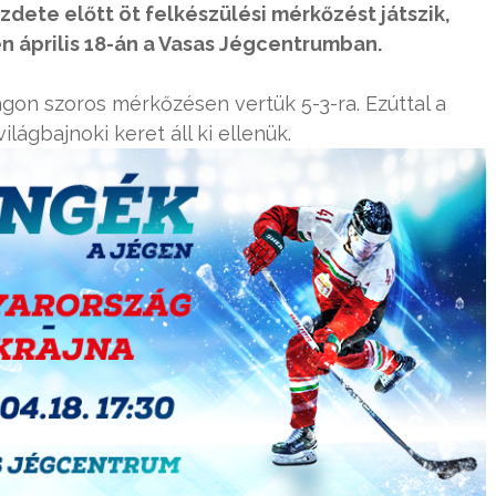
ezdete előtt öt felkészülési mérkőzést játszik,
en április 18-án a Vasas Jégcentrumban.
ágon szoros mérkőzésen vertük 5-3-ra. Ezúttal a
ágbajnoki keret áll ki ellenük.