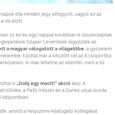
apok óta minden jegy elfogyott, vagyis ez az
a vb előtt.
osan 10 év és egy nappal korábban is összecsaptak
 meglepetésre Szuper Leventéék legyőzték az
ott a magyar válogatott a világelitbe
, a győzelem
nelembe. Ezúttal már a kitűzött cél az A csoportba
mérkőzésen, ki más lehetne az ellenfél, mint a tíz
úttal is
„Dobj egy macit!” akció
lesz. A
ti Klinika, a Pető Intézet és a Dankó utcai óvoda
i időpontban.
k, amiről a helyszínre kilátogató kollégákat