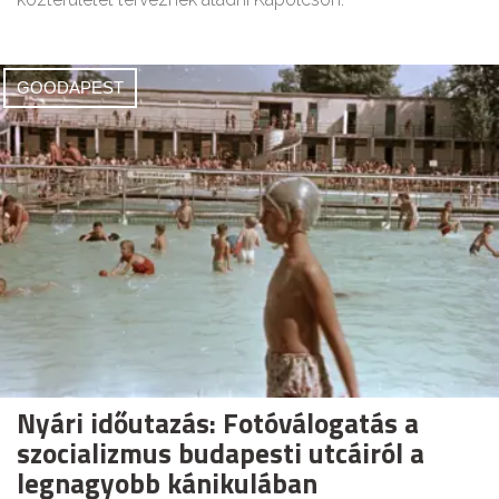
GOODAPEST
Nyári időutazás: Fotóválogatás a
szocializmus budapesti utcáiról a
legnagyobb kánikulában