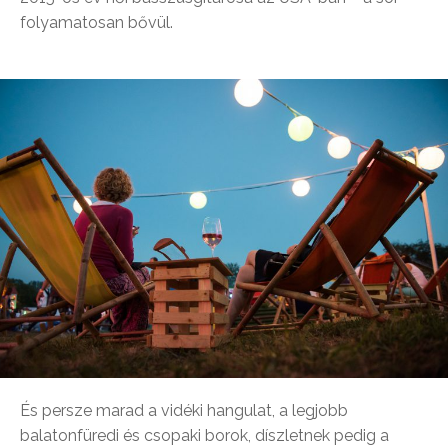
folyamatosan bővül.
És persze marad a vidéki hangulat, a legjobb
balatonfüredi és csopaki borok, díszletnek pedig a