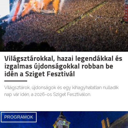
Világsztárokkal, hazai legendákkal és
izgalmas újdonságokkal robban be
idén a Sziget Fesztivál
Világsztárok, újdonságok és egy kihagyhatatlan nulladik
nap vár idén, a 2026-os Sziget Fesztiválon.
PROGRAMOK