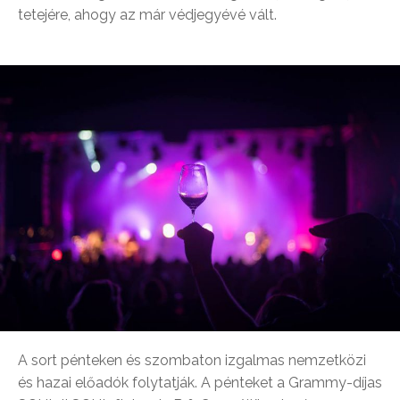
tetejére, ahogy az már védjegyévé vált.
A sort pénteken és szombaton izgalmas nemzetközi
és hazai előadók folytatják. A pénteket a Grammy-díjas