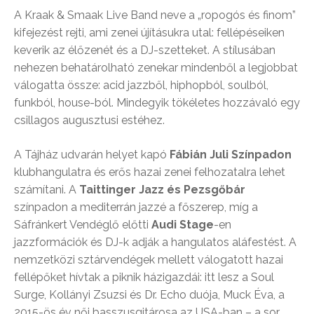
A Kraak & Smaak Live Band neve a „ropogós és finom”
kifejezést rejti, ami zenei újításukra utal: fellépéseiken
keverik az élőzenét és a DJ-szetteket. A stílusában
nehezen behatárolható zenekar mindenből a legjobbat
válogatta össze: acid jazzből, hiphopból, soulból,
funkból, house-ból. Mindegyik tökéletes hozzávaló egy
csillagos augusztusi estéhez.
A Tájház udvarán helyet kapó
Fábián Juli Színpadon
klubhangulatra és erős hazai zenei felhozatalra lehet
számítani. A
Taittinger Jazz és Pezsgőbár
színpadon a mediterrán jazzé a főszerep, míg a
Sáfránkert Vendéglő előtti
Audi Stage
-en
jazzformációk és DJ-k adják a hangulatos aláfestést. A
nemzetközi sztárvendégek mellett válogatott hazai
fellépőket hívtak a piknik házigazdái: itt lesz a Soul
Surge, Kollányi Zsuzsi és Dr. Echo duója, Muck Éva, a
2015-ös év női basszusgitárosa az USA-ban – a sor