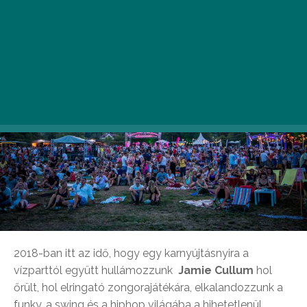
2018-ban itt az idő, hogy egy karnyújtásnyira a
vízparttól együtt hullámozzunk
Jamie Cullum
hol
őrült, hol elringató zongorajátékára, elkalandozzunk a
funky, a swing és a hiphop világába a hihetetlenül