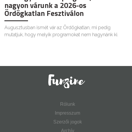
nagyon várunk a 2026-os
Ördögkatlan Fesztiválon
Augusztusban ismét vár az Ördögkatlan, mi pedig
mutatjuk, hogy melyik programokat nem hagynánk ki.
Rólunk
Impresszum
Szerzői jogok
Archív