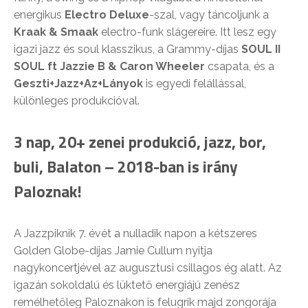
energikus
Electro Deluxe
-szal, vagy táncoljunk a
Kraak & Smaak
electro-funk slágereire. Itt lesz egy
igazi jazz és soul klasszikus, a Grammy-díjas
SOUL II
SOUL ft Jazzie B & Caron Wheeler
csapata, és a
Geszti+Jazz+Az+Lányok
is egyedi felállással,
különleges produkcióval.
3 nap, 20+ zenei produkció, jazz, bor,
buli, Balaton – 2018-ban is irány
Paloznak!
A Jazzpiknik 7. évét a nulladik napon a kétszeres
Golden Globe-díjas Jamie Cullum nyitja
nagykoncertjével az augusztusi csillagos ég alatt. Az
igazán sokoldalú és lüktető energiájú zenész
remélhetőleg Paloznakon is felugrik majd zongorája