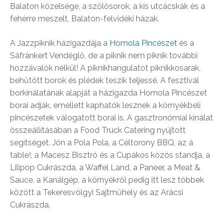
Balaton közelsége, a szőlősorok, a kis utcácskák és a
fehérre meszelt, Balaton-felvidéki házak.
A Jazzpiknik házigazdája a
Homola Pincészet
és a
Sáfránkert Vendéglő, de a piknik nem piknik további
hozzávalók nélkül! A piknikhangulatot piknikkosarak,
behűtött borok és plédek teszik teljessé. A fesztivál
borkínálatának alapját a házigazda Homola Pincészet
borai adják, emellett kaphatók lesznek a környékbeli
pincészetek válogatott borai is. A gasztronómiai kínálat
összeállításában a Food Truck Catering nyújtott
segítséget. Jön a Pola Pola, a Céltorony BBQ, az á
table!, a Macesz Bisztró és a Cupákos közös standja, a
Lilipop Cukrászda, a Waffel Land, a Paneer, a Meat &
Sauce, a Kanálgép, a környékről pedig itt lesz többek
között a Tekeresvölgyi Sajtműhely és az Arácsi
Cukrászda.