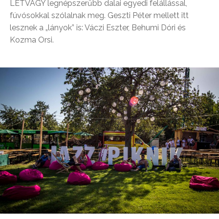
LÉTVÁGY legnépszerűbb dalai egyedi felállással,
fúvósokkal szólalnak meg. Geszti Péter mellett itt
lesznek a „lányok” is: Váczi Eszter, Behumi Dóri és
Kozma Orsi.