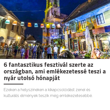
6 fantasztikus fesztivál szerte az
országban, ami emlékezetessé teszi a
nyár utolsó hónapját
Ezeken a helyszíneken a kikapcsolódást zenei és
kulturális élmények teszik még emlékezetesebbé.