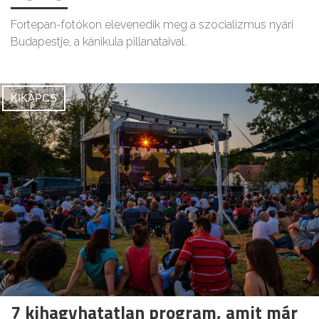
Fortepan-fotókon elevenedik meg a szocializmus nyári
Budapestje, a kánikula pillanataival.
KIKAPCS
7 kihagyhatatlan program, amit már