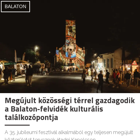
BALATON
Megújult közösségi térrel gazdagodik
a Balaton-felvidék kulturális
találkozópontja
A 35. jubileumi fesztivál alkalmából egy teljesen megújult
közterületet terveznek átadni Kapolcson.