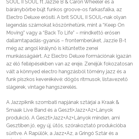
SOUL II SOUL ft Jazzie B & Caron Wheeler és a
báránybőrbe bújt funkos groove-os farkasfalka, az
Electro Deluxe erősíti. A brit SOUL II SOUL-nak olyan
legendás számokat köszönhetünk, mint a “Keep On
Moving” vagy a “Back To Life” – mindkettő erősen
dallamtapadás-gyanús – frontemberüket, Jazzie B-t
még az angol királynő is kitüntette zenei
munkásságáért. Az Electro Deluxe formációnak igazán
az élő fellépésekben van az ereje. Zenéjük fokozatosan
vált a könnyed electro hangzásból tömény jazz és a
funk piszkos keverékévé: dögös ritmusok, listavezető
slágerek, vintage hangszerelés.
A Jazzpiknik szombati napjának sztárjai a Kraak &
Smaak Live Band és a Geszti+Jazz+Az+Lányok
produkció. A Geszti+Jazz+Az+Lányok minden, ami
Gesztiben jó, egy új, ütős, szórakoztató produkcióba
sűrítve. A Rapülők, a Jazz+Az, a Gringó Sztár és a