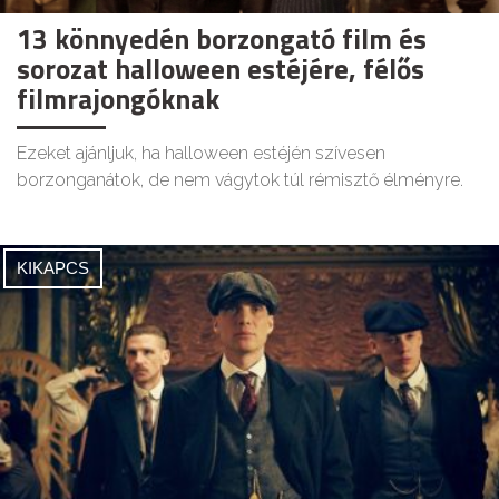
13 könnyedén borzongató film és
sorozat halloween estéjére, félős
filmrajongóknak
Ezeket ajánljuk, ha halloween estéjén szívesen
borzonganátok, de nem vágytok túl rémisztő élményre.
KIKAPCS