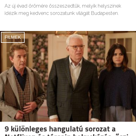
Az új évad örömére összeszedtük, melyik helyszínek
idézik meg kedvenc sorozatunk világát Budapesten.
FILMEK
9 különleges hangulatú sorozat a