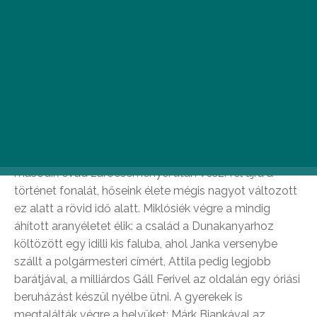
A többszörös díjnyertes sorozat alig pár hónappal a
második évad záróeseményei után veszi fel újra a
történet fonalát, hőseink élete mégis nagyot változott
ez alatt a rövid idő alatt. Miklósiék végre a mindig
áhított aranyéletet élik: a család a Dunakanyarhoz
költözött egy idilli kis faluba, ahol Janka versenybe
szállt a polgármesteri címért, Attila pedig legjobb
barátjával, a milliárdos Gáll Ferivel az oldalán egy óriási
beruházást készül nyélbe ütni. A gyerekek is
megtalálták végre a helyüket: Márk Biankával az