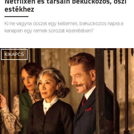
Netflixen és társain bekuckózós, őszi
estékhez
Ki ne vágyna ősszel egy kellemes, bekuckózós napra a
kanapén egy remek sorozat kíséretében?
KIKAPCS