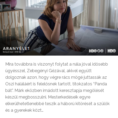
Mira továbbra is viszonyt folytat a nála jóval idősebb
ügyésszel, Zebegényi Gézával, akivel együtt
dolgoznak azon, hogy végre rács mögé juttassák az
Oszi haláláért is felelősnek tartott, titokzatos “Panda
bát”. Márk eközben imádott keresztapja megölését
készül megbosszulni. Mesterkedéseik egyre
elkerülhetetlenebbé teszik a háború kitörését a szülők
és a gyerekek közt…