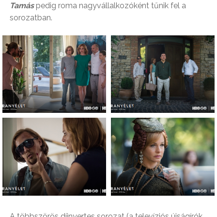
Tamás
pedig roma nagyvállalkozóként tűnik fel a
sorozatban.
A többszörös díjnyertes sorozat (a televíziós újságírók