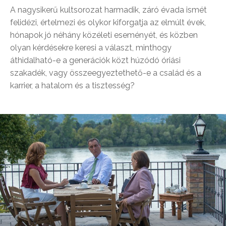
A nagysikerű kultsorozat harmadik, záró évada ismét
felidézi, értelmezi és olykor kiforgatja az elmúlt évek,
hónapok jó néhány közéleti eseményét, és közben
olyan kérdésekre keresi a választ, minthogy
áthidalható-e a generációk közt húzódó óriási
szakadék, vagy összeegyeztethető-e a család és a
karrier, a hatalom és a tisztesség?