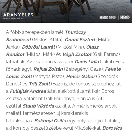
A főbb szerepekben ismét
Thuróczy
Szabolcsot
(Miklósi Attila),
Ónodi Esztert
(Miklósi
Janka),
Döbrösi
Laurát
(Miklósi Mira),
Olasz
Renátót
(Miklósi Márk) és
Végh Zsoltot
(Gáll Ferenc)
láthatjuk. Az évadban visszatér
Danis Lídia
(Jakab Erika
főhadnagy),
Rajkai Zoltán
(Zebegényi Géza),
Fekete
Lovas Zsolt
(Mátyás Pista),
Hevér Gábor
(Szendrák
Dénes) és
Trill Zsolt
(Fazi) is, de fontos szerephez jut
a
Fullajtár Andrea
által alakított államtitkár, Boros
Zsuzsa, valamint Gáll Feri lánya, Bianka is (őt
ezúttal
Staub Viktória
alakítja. A már ismerős arcok
mellett természetesen új karakterek is
felbukkanak:
Bakonyi Csilla
egy helyi újságírót alakít,
aki komoly összetűzésbe kerül Miklósiékkal,
Borovics