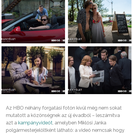
Az HBO néhány forgatási fotón kívül még nem sokat
mutatott a közönségnek az új évadból – leszámítva
azt a
kampányvideót
, amelyben Miklósi Janka
polgármesterjelöltként látható: a videó nemcsak hogy