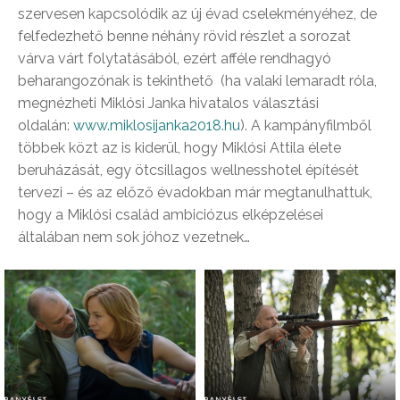
szervesen kapcsolódik az új évad cselekményéhez, de
felfedezhető benne néhány rövid részlet a sorozat
várva várt folytatásából, ezért afféle rendhagyó
beharangozónak is tekinthető (ha valaki lemaradt róla,
megnézheti Miklósi Janka hivatalos választási
oldalán:
www.miklosijanka2018.hu
).
A kampányfilmből
többek közt az is kiderül, hogy Miklósi Attila élete
beruházását, egy ötcsillagos wellnesshotel építését
tervezi – és az előző évadokban már megtanulhattuk,
hogy a Miklósi család ambiciózus elképzelései
általában nem sok jóhoz vezetnek…