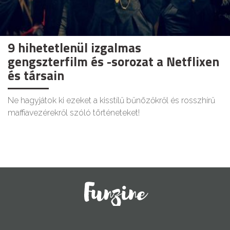
9 hihetetlenül izgalmas
gengszterfilm és -sorozat a Netflixen
és társain
Ne hagyjátok ki ezeket a kisstílű bűnözőkről és rosszhírű
maffiavezérekről szóló történeteket!