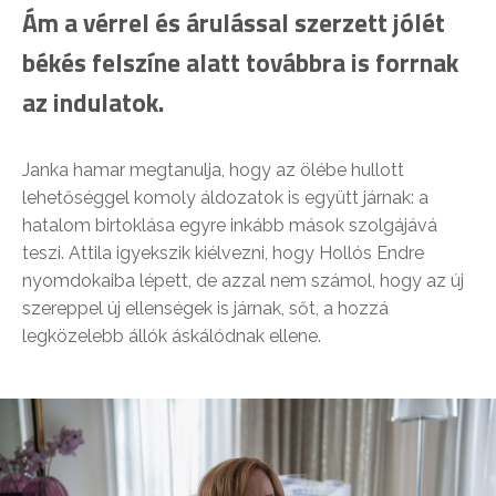
Ám a vérrel és árulással szerzett jólét
békés felszíne alatt továbbra is forrnak
az indulatok.
Janka hamar megtanulja, hogy az ölébe hullott
lehetőséggel komoly áldozatok is együtt járnak: a
hatalom birtoklása egyre inkább mások szolgájává
teszi. Attila igyekszik kiélvezni, hogy Hollós Endre
nyomdokaiba lépett, de azzal nem számol, hogy az új
szereppel új ellenségek is járnak, sőt, a hozzá
legközelebb állók áskálódnak ellene.