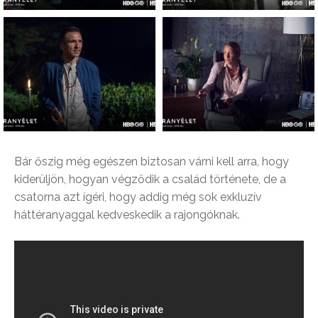
Bár őszig még egészen biztosan várni kell arra, hogy
kiderüljön, hogyan végződik a család története, de a
csatorna azt ígéri, hogy addig még sok exkluzív
háttéranyaggal kedveskedik a rajongóknak.