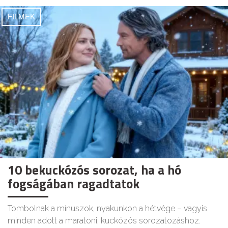
FILMEK
10 bekuckózós sorozat, ha a hó
fogságában ragadtatok
Tombolnak a mínuszok, nyakunkon a hétvége – vagyis
minden adott a maratoni, kuckózós sorozatozáshoz.