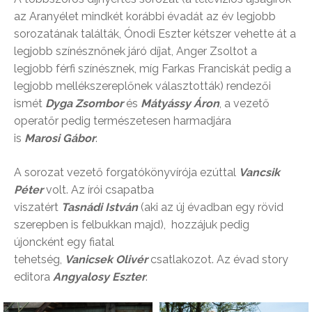
az Aranyélet mindkét korábbi évadát az év legjobb
sorozatának találták, Ónodi Eszter kétszer vehette át a
legjobb színésznőnek járó díjat, Anger Zsoltot a
legjobb férfi színésznek, míg Farkas Franciskát pedig a
legjobb mellékszereplőnek választották) rendezői
ismét
Dyga Zsombor
és
Mátyássy Áron
, a vezető
operatőr pedig természetesen harmadjára
is
Marosi
Gábor
.
A sorozat vezető forgatókönyvírója ezúttal
Vancsik
Péter
volt. Az írói csapatba
viszatért
Tasnádi
István
(aki az új évadban egy rövid
szerepben is felbukkan majd), hozzájuk pedig
újoncként egy fiatal
tehetség,
Vanicsek
Olivér
csatlakozot. Az évad story
editora
Angyalosy
Eszter
.