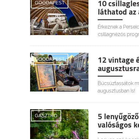
10 csillagl
GOODAPEST
láthatod az
Érkeznek a Persei
csillagnézős prog
12 vintage 
GOODAPEST
augusztusra
Búcsúztassátok mél
augusztusban is!
5 lenyűgöző
GASZTRO
valóságos ke