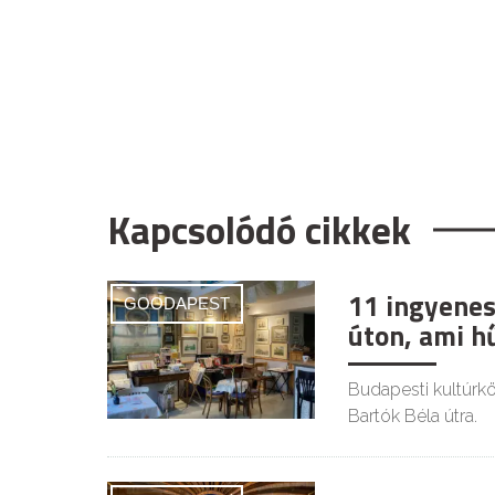
Kapcsolódó cikkek
11 ingyenes
GOODAPEST
úton, ami h
Budapesti kultúrkör
Bartók Béla útra.