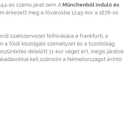
344-es számú járat sem. A
Münchenből induló és
em érkezett meg a fővárosba 12:45-kor a 1676-os
di szakszervezet felhívására a frankfurti, a
n a földi kiszolgáló személyzet és a tűzoltóság
eszüntetés délelőtt 11-kor véget ért, mégis járatok
nakadásokkal kell számolni a Németországot érintő