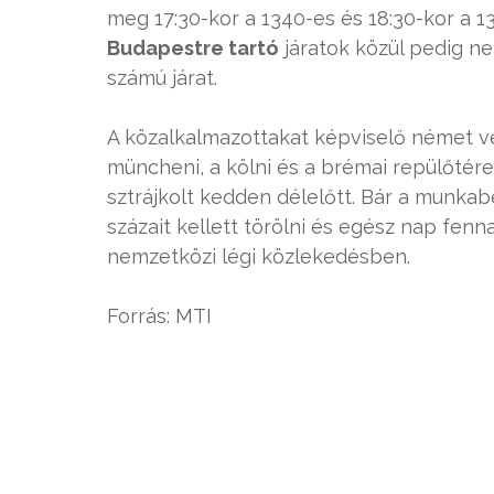
meg 17:30-kor a 1340-es és 18:30-kor a 1
Budapestre tartó
járatok közül pedig n
számú járat.
A közalkalmazottakat képviselő német ver.
müncheni, a kölni és a brémai repülőtére
sztrájkolt kedden délelőtt. Bár a munkab
százait kellett törölni és egész nap fen
nemzetközi légi közlekedésben.
Forrás: MTI