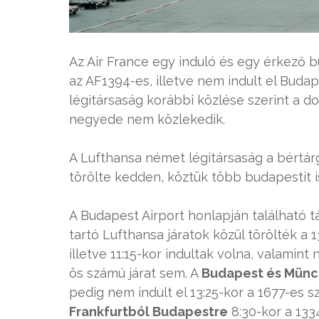
Az Air France egy induló és egy érkező bu
az AF1394-es, illetve nem indult el Budape
légitársaság korábbi közlése szerint a d
negyede nem közlekedik.
A Lufthansa német légitársaság a bértárg
törölte kedden, köztük több budapestit i
A Budapest Airport honlapján található t
tartó Lufthansa járatok közül törölték a 
illetve 11:15-kor indultak volna, valamint 
ös számú járat sem. A
Budapest és Münc
pedig nem indult el 13:25-kor a 1677-es 
Frankfurtból Budapestre
8:30-kor a 133