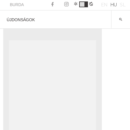
EN
HU
SL
BURDA
ÚJDONSÁGOK