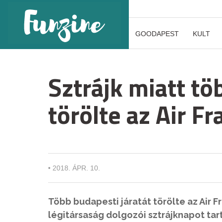
GOODAPEST
KULT
Sztrájk miatt tö
törölte az Air F
•
2018. ÁPR. 10.
Több budapesti járatát törölte az Air 
légitársaság dolgozói sztrájknapot tar