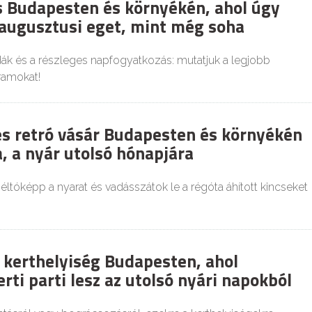
es Budapesten és környékén, ahol úgy
 augusztusi eget, mint még soha
dák és a részleges napfogyatkozás: mutatjuk a legjobb
ramokat!
és retró vásár Budapesten és környékén
, a nyár utolsó hónapjára
tóképp a nyarat és vadásszátok le a régóta áhított kincseket
 kerthelyiség Budapesten, ahol
rti parti lesz az utolsó nyári napokból