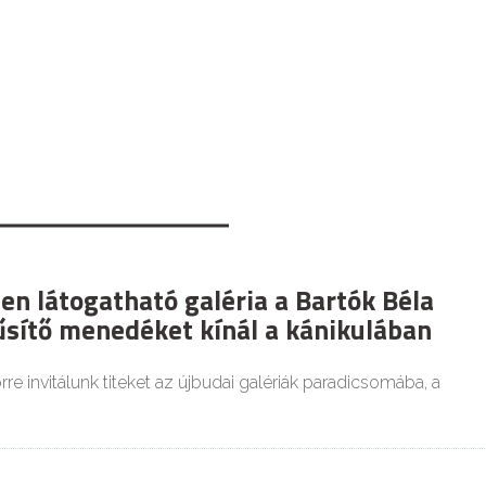
en látogatható galéria a Bartók Béla
űsítő menedéket kínál a kánikulában
re invitálunk titeket az újbudai galériák paradicsomába, a