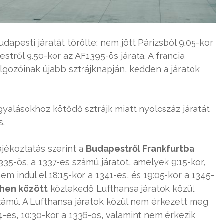
dapesti járatát törölte: nem jött Párizsból 9.05-kor
stről 9.50-kor az AF1395-ös járata. A francia
olgozóinak újabb sztrájknapján, kedden a járatok
yalásokhoz kötődő sztrájk miatt nyolcszáz járatát
s.
ájékoztatás szerint a
Budapestről Frankfurtba
1335-ös, a 1337-es számú járatot, amelyek 9:15-kor,
nem indul el 18:15-kor a 1341-es, és 19:05-kor a 1345-
hen között
közlekedő Lufthansa járatok közül
számú. A Lufthansa járatok közül nem érkezett meg
4-es, 10:30-kor a 1336-os, valamint nem érkezik