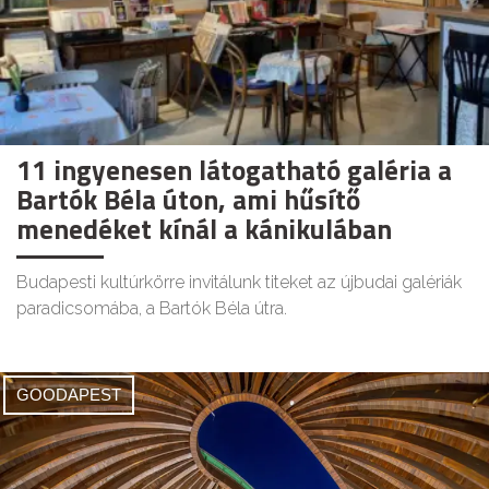
11 ingyenesen látogatható galéria a
Bartók Béla úton, ami hűsítő
menedéket kínál a kánikulában
Budapesti kultúrkörre invitálunk titeket az újbudai galériák
paradicsomába, a Bartók Béla útra.
GOODAPEST