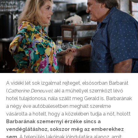
A vidéki lét sok izgalmat rejteget, elsősorban Barbarát
(
Catherine Deneuve)
, aki a műhellyel szemközt lévő
hotel tulajdonosa, nála szállt meg Gerald is. Barbarának
a négy éve autóbalesetben meghalt szerelme
vásárolta a hotelt, hogy a közelében tudja a nőt, holott
Barbarának szemernyi érzéke sincs a
vendéglátáshoz, sokszor még az emberekhez
sem
. A település lakóinak jóindulatára alapoz, amit