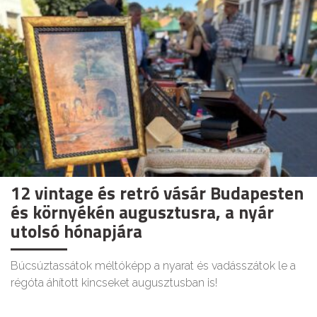
12 vintage és retró vásár Budapesten
és környékén augusztusra, a nyár
utolsó hónapjára
Búcsúztassátok méltóképp a nyarat és vadásszátok le a
régóta áhított kincseket augusztusban is!