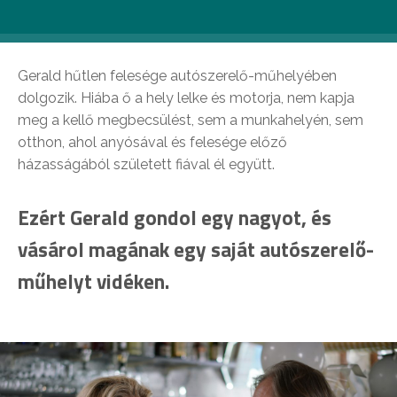
boldogságot. Gerald (Gérard Depardieu) mégis
így tesz. És egyáltalán nem bánja meg.
Gerald hűtlen felesége autószerelő-műhelyében
dolgozik. Hiába ő a hely lelke és motorja, nem kapja
meg a kellő megbecsülést, sem a munkahelyén, sem
otthon, ahol anyósával és felesége előző
házasságából született fiával él együtt.
Ezért Gerald gondol egy nagyot, és
vásárol magának egy saját autószerelő-
műhelyt vidéken.