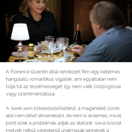
A Florence Quentin által rendezett film egy kellemes
hangulatú, romantikus vígjáték, ami egyáltalán nem
tolja túl az érzelmességet, így nem válik csöpögőssé
vagy szentimentálissá.
A
Senki sem tökéletesből
kiderül, a magánéleti zűrök
elől nem lehet elmenekülni, de nem is érdemes, mivel
pont ezek a problémák adják az életünk sava-borsát,
melyek nélkül végtelenül unalmasak lennének a