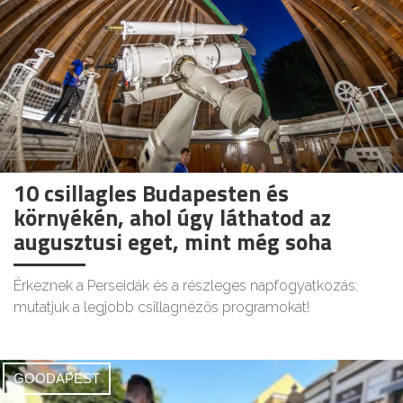
10 csillagles Budapesten és
környékén, ahol úgy láthatod az
augusztusi eget, mint még soha
Érkeznek a Perseidák és a részleges napfogyatkozás:
mutatjuk a legjobb csillagnézős programokat!
GOODAPEST