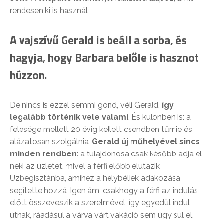
rendesen ki is használ.
A vajszívű Gerald is beáll a sorba, és
hagyja, hogy Barbara belőle is hasznot
húzzon.
De nincs is ezzel semmi gond, véli Gerald,
így
legalább történik vele valami
. És különben is: a
felesége mellett 20 évig kellett csendben tűrnie és
alázatosan szolgálnia.
Gerald új műhelyével sincs
minden rendben
: a tulajdonosa csak később adja el
neki az üzletet, mivel a férfi előbb elutazik
Üzbegisztánba, amihez a helybéliek adakozása
segítette hozzá. Igen ám, csakhogy a férfi az indulás
előtt összeveszik a szerelmével, így egyedül indul
útnak, ráadásul a várva várt vakáció sem úgy sül el,