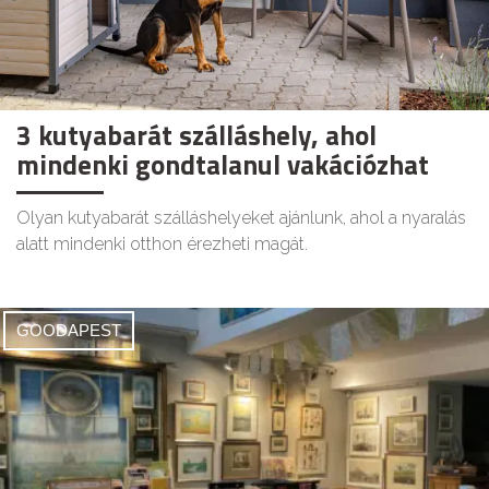
3 kutyabarát szálláshely, ahol
mindenki gondtalanul vakációzhat
Olyan kutyabarát szálláshelyeket ajánlunk, ahol a nyaralás
alatt mindenki otthon érezheti magát.
GOODAPEST