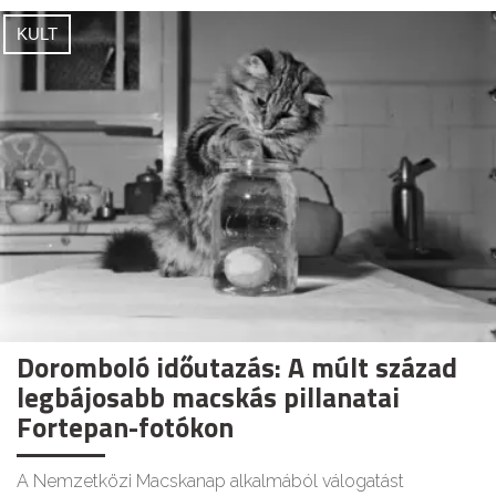
KULT
Doromboló időutazás: A múlt század
legbájosabb macskás pillanatai
Fortepan-fotókon
A Nemzetközi Macskanap alkalmából válogatást