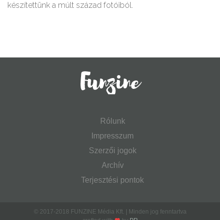
készítettünk a múlt század fotóiból.
Rólunk
Impresszum
Szerzői jogok
Archív
Terjesztési pontok
© 2017-2018 FUNZINE Média Kft. | Minden jog fenntartva