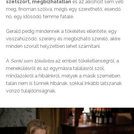
szétszórt, megbízhatatlan
és az alkoholt sem veti
meg, finoman szólva, mégis egy szerethető, esendő
nő, egy idősödő femme fatale.
Gerald pedig mindennek a tökéletes ellentéte, egy
visszahúzódó, szerény és megbízható szerelő, akire
minden szorult helyzetben lehet számítani.
A
Senki sem tökéletes
az emberi tökéletlenségről, a
menekülésről és az egymásra találásról szól,
mindazokról a hibáinkról, melyek a másik szemében
talán nem is tűnnek hibának, sokkal inkább látszanak
vonzó tulajdonságnak.