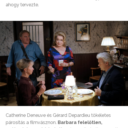
ahogy tervezte.
Catherine Deneuve és Gérard Depardieu
tökéletes
párosítás a filmvásznon.
Barbara felelőtlen,