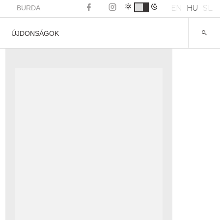
EN
HU
SL
BURDA
ÚJDONSÁGOK