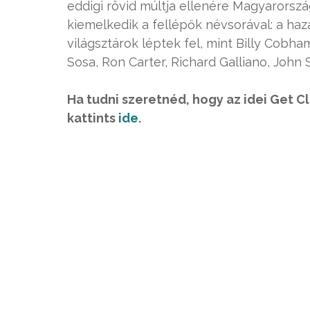
eddigi rövid múltja ellenére Magyarország
kiemelkedik a fellépők névsorával: a haz
világsztárok léptek fel, mint Billy Cobha
Sosa, Ron Carter, Richard Galliano, John Sc
Ha tudni szeretnéd, hogy az idei Get C
kattints
ide
.