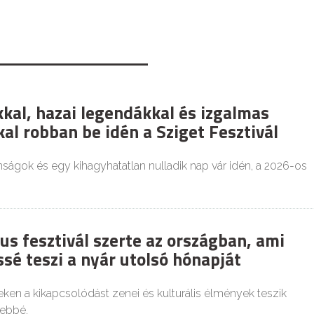
kkal, hazai legendákkal és izgalmas
al robban be idén a Sziget Fesztivál
nságok és egy kihagyhatatlan nulladik nap vár idén, a 2026-os
us fesztivál szerte az országban, ami
sé teszi a nyár utolsó hónapját
ken a kikapcsolódást zenei és kulturális élmények teszik
ebbé.