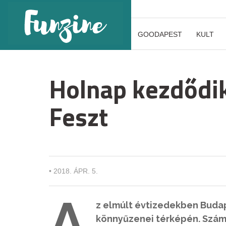
GOODAPEST
KULT
Holnap kezdődik 
Feszt
•
2018. ÁPR. 5.
A
z elmúlt évtizedekben Budap
könnyűzenei térképén. Számo