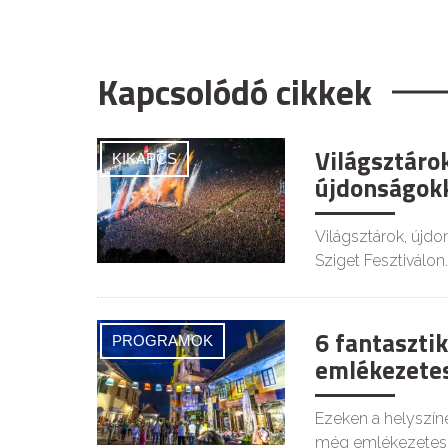
Kapcsolódó cikkek
Világsztáro
KIKAPCS
újdonságokk
Világsztárok, újdo
Sziget Fesztiválon.
6 fantasztik
PROGRAMOK
emlékezetes
Ezeken a helyszíne
még emlékezetes