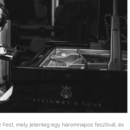
 Fest, mely jelenleg egy háromnapos fesztivál, és