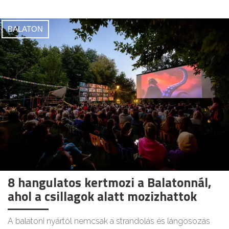
BALATON
8 hangulatos kertmozi a Balatonnál,
ahol a csillagok alatt mozizhattok
A balatoni nyártól nemcsak a strandolás és lángosozás