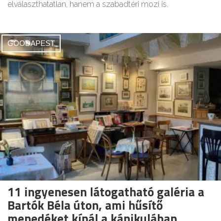
elválaszthatatlan, hanem a szabadtéri mozi is.
GOODAPEST
11 ingyenesen látogatható galéria a
Bartók Béla úton, ami hűsítő
menedéket kínál a kánikulában