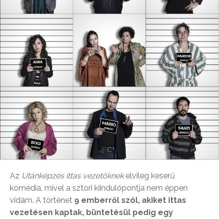
Az
Utánképzés ittas vezetőknek
elvileg keserű
komédia, mivel a sztori kiindulópontja nem éppen
vidám. A történet
9 emberről szól, akiket ittas
vezetésen kaptak, büntetésül pedig egy