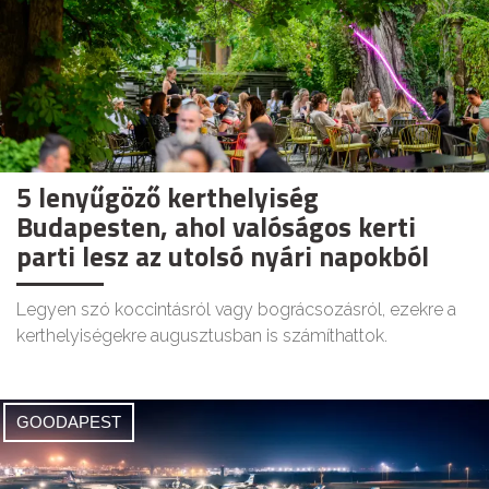
5 lenyűgöző kerthelyiség
Budapesten, ahol valóságos kerti
parti lesz az utolsó nyári napokból
Legyen szó koccintásról vagy bográcsozásról, ezekre a
kerthelyiségekre augusztusban is számíthattok.
GOODAPEST