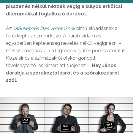
pisszenés nélkül nézzék végig a súlyos erkölcsi
dilemmákkal foglalkozó darabot.
Az
Utánképzés ittas vezetőknek
című előadásnak a
fenti képhez semmi köze. A darab vidám és
egyszerűen képtelenség nevetés nélkül végignézni –
messze meghaladja a legtöbb vígjáték poénfaktorát is.
Köze sincs a színházakról olykor gondolt
távolságtartó és kimért attitűdjéhez –
Háy János
darabja a szórakoztatásról és a szórakozásról
szól.