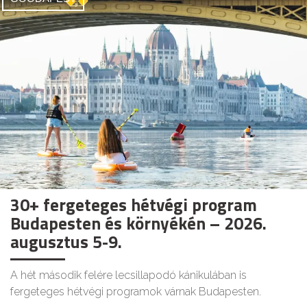
30+ fergeteges hétvégi program
Budapesten és környékén – 2026.
augusztus 5-9.
A hét második felére lecsillapodó kánikulában is
fergeteges hétvégi programok várnak Budapesten.