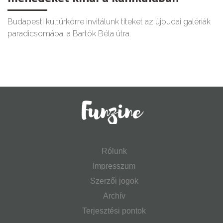
Budapesti kultúrkörre invitálunk titeket az újbudai galériák
paradicsomába, a Bartók Béla útra.
Rólunk
Impresszum
Szerzői jogok
Archív
Terjesztési pontok