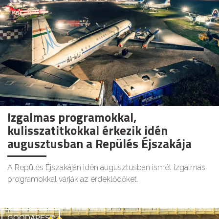
Izgalmas programokkal,
kulisszatitkokkal érkezik idén
augusztusban a Repülés Éjszakája
A Repülés Éjszakáján idén augusztusban ismét izgalmas
programokkal várják az érdeklődőket.
GOODAPEST