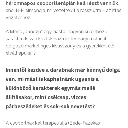
háromnapos csoportterápián kell részt venniük
,
ahol ki-ki elmondja, mi vezette őt a rossz útra – az ittas
vezetéshez.
A kilenc „bűnöző” egymástól nagyon különböző
karakterek, van köztük házmester, nagy multinál
dolgozó marketinges kisasszony és a gyerekiért élő
elvált apuka is.
Innentől kezdve a darabnak már könnyű dolga
van, mi mást is kaphatnánk ugyanis a
különböző karakterek egymás mellé
állításakor, mint csélcsap, vicces
párbeszédeket és sok-sok nevetést?
A csoportnak két terapeutája (Bede-Fazekas