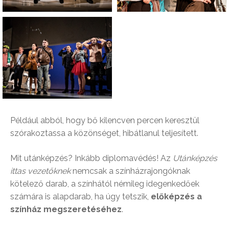
Például abból, hogy bő kilencven percen keresztül
szórakoztassa a közönséget, hibátlanul teljesített.
Mit utánképzés? Inkább diplomavédés! Az
Utánképzés
ittas vezetőknek
nemcsak a színházrajongóknak
kötelező darab, a színhától némileg idegenkedőek
számára is alapdarab, ha úgy tetszik,
előképzés a
színház megszeretéséhez
.