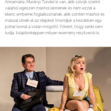
Annamária, Murányi Tünde) is van, akik szívük szerint
valahol egészen máshol lennének és nem ezzel a
kilenc emberrel foglalkoznának, akik szintén máshol és
mással ütnék el az idejüket (mondjuk a kezükben egy
pohár borral a volán mögött). Főként, hogy senki sem
tudja, tulajdonképpen milyen esemény résztvevői is.