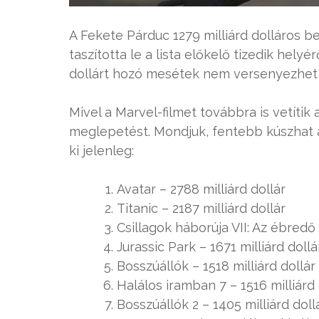
A Fekete Párduc 1279 milliárd dolláros 
taszította le a lista előkelő tizedik helyé
dollárt hozó mesétek nem versenyezhet T
Mivel a Marvel-filmet továbbra is vetíti
meglepetést. Mondjuk, fentebb kúszhat a
ki jelenleg:
Avatar – 2788 milliárd dollár
Titanic – 2187 milliárd dollár
Csillagok háborúja VII: Az ébredő 
Jurassic Park – 1671 milliárd dollá
Bosszúállók – 1518 milliárd dollár
Halálos iramban 7 – 1516 milliárd 
Bosszúállók 2 – 1405 milliárd doll