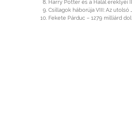
Harry Potter és a Halál ereklyéi II
Csillagok háborúja VIII: Az utolsó 
Fekete Párduc – 1279 milliárd dol