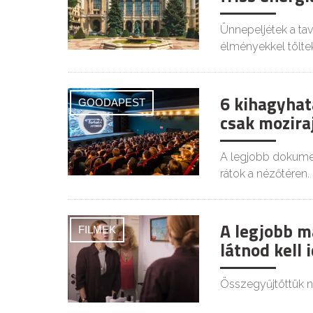
Ünnepeljétek a tava
élményekkel tölte
6 kihagyhat
GOODAPEST
csak mozir
A legjobb dokumen
rátok a nézőtéren.
A legjobb m
FILMEK
látnod kell 
Összegyűjtöttük n