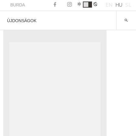
EN
HU
SL
BURDA
ÚJDONSÁGOK