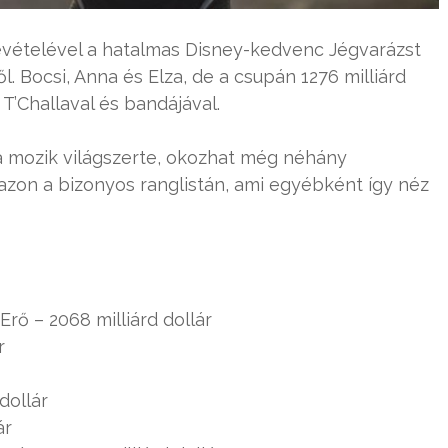
bevételével a hatalmas Disney-kedvenc Jégvarázst
ről. Bocsi, Anna és Elza, de a csupán 1276 milliárd
’Challaval és bandájával.
k a mozik világszerte, okozhat még néhány
zon a bizonyos ranglistán, ami egyébként így néz
Erő – 2068 milliárd dollár
r
dollár
ár