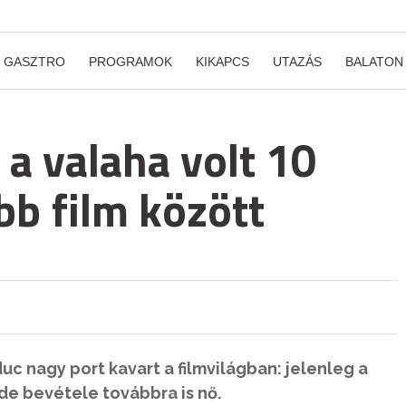
GASZTRO
PROGRAMOK
KIKAPCS
UTAZÁS
BALATON
a valaha volt 10
b film között
c nagy port kavart a filmvilágban: jelenleg a
 de bevétele továbbra is nő.