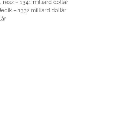
. rész – 1341 milliárd dollár
Jedik – 1332 milliárd dollár
lár