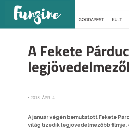
GOODAPEST
KULT
A Fekete Párduc 
legjövedelmezőb
•
2018. ÁPR. 4.
A január végén bemutatott Fekete Párdu
világ tizedik legjövedelmezőbb filmje,