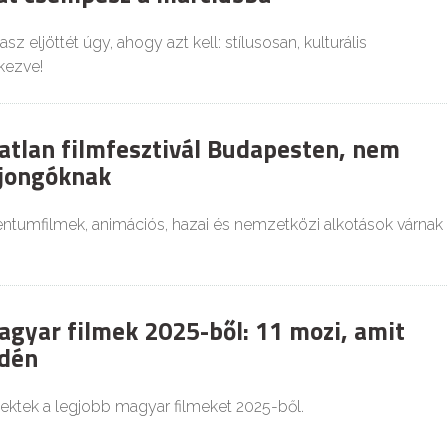
sz eljöttét úgy, ahogy azt kell: stílusosan, kulturális
kezve!
atlan filmfesztivál Budapesten, nem
ajongóknak
tumfilmek, animációs, hazai és nemzetközi alkotások várnak
agyar filmek 2025-ből: 11 mozi, amit
idén
ektek a legjobb magyar filmeket 2025-ből.