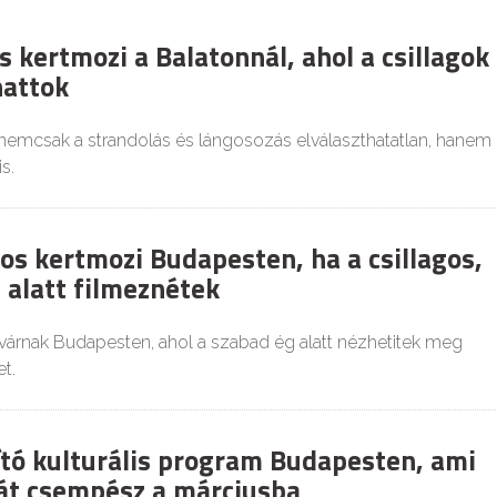
 kertmozi a Balatonnál, ahol a csillagok
hattok
 nemcsak a strandolás és lángosozás elválaszthatatlan, hanem
s.
os kertmozi Budapesten, ha a csillagos,
 alatt filmeznétek
várnak Budapesten, ahol a szabad ég alatt nézhetitek meg
t.
ító kulturális program Budapesten, ami
iát csempész a márciusba