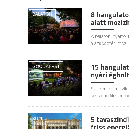
8 hangulatos
BALATON
alatt moziz
A balatoni nyártól
a szabadtéri mozi i
15 hangulat
GOODAPEST
nyári égbolt
Szuper kertmozik 
kedvenc filmjeiteke
5 tavaszind
KULT
friss energ