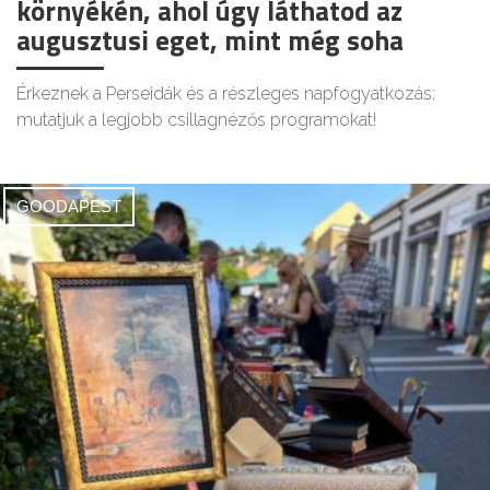
környékén, ahol úgy láthatod az
augusztusi eget, mint még soha
Érkeznek a Perseidák és a részleges napfogyatkozás:
mutatjuk a legjobb csillagnézős programokat!
GOODAPEST