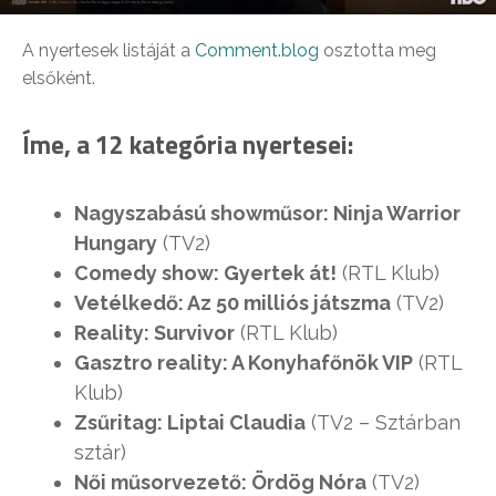
A nyertesek listáját a
Comment.blog
osztotta meg
elsőként.
Íme, a 12 kategória nyertesei:
Nagyszabású showműsor: Ninja Warrior
Hungary
(TV2)
Comedy show: Gyertek át!
(RTL Klub)
Vetélkedő: Az 50 milliós játszma
(TV2)
Reality: Survivor
(RTL Klub)
Gasztro reality: A Konyhafőnök VIP
(RTL
Klub)
Zsűritag: Liptai Claudia
(TV2 – Sztárban
sztár)
Női műsorvezető: Ördög Nóra
(TV2)