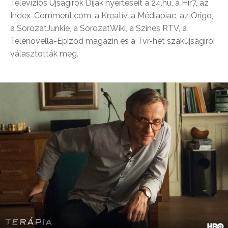
Televíziós Újságírók Díjak nyerteseit a 24.hu, a Hír7, az
Index-Comment:com, a Kreatív, a Médiapiac, az Origo,
a SorozatJunkie, a SorozatWiki, a Színes RTV, a
Telenovella-Epizód magazin és a Tvr-hét szakújságírói
választották meg.