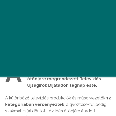
A
z általunk is kedvelt Terápia nyerte el a
legjobb sorozatnak járó díjat az idén
ötödjére megrendezett Televíziós
Újságírók Díjátadón tegnap este.
A különböző televíziós produkciók és műsorvezetők
12
kategóriában versenyeztek
, a győztesekről pedig
szakmai zsűri döntött. Az idén ötödjére átadott