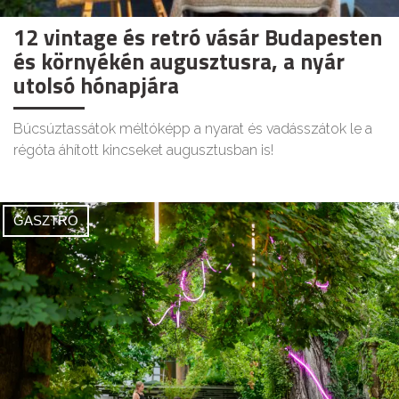
12 vintage és retró vásár Budapesten
és környékén augusztusra, a nyár
utolsó hónapjára
Búcsúztassátok méltóképp a nyarat és vadásszátok le a
régóta áhított kincseket augusztusban is!
GASZTRO