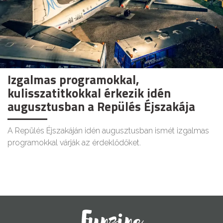
Izgalmas programokkal,
kulisszatitkokkal érkezik idén
augusztusban a Repülés Éjszakája
A Repülés Éjszakáján idén augusztusban ismét izgalmas
programokkal várják az érdeklődőket.