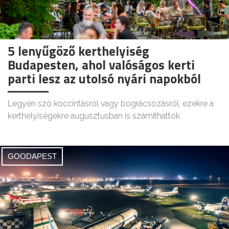
5 lenyűgöző kerthelyiség
Budapesten, ahol valóságos kerti
parti lesz az utolsó nyári napokból
Legyen szó koccintásról vagy bográcsozásról, ezekre a
kerthelyiségekre augusztusban is számíthattok.
GOODAPEST