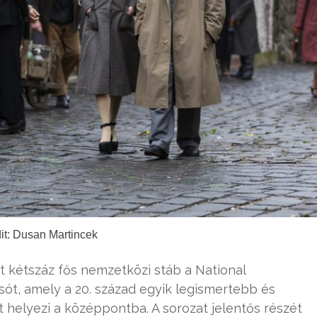
it: Dusan Martincek
t kétszáz fős nemzetközi stáb a National
ssót, amely a 20. század egyik legismertebb és
 helyezi a középpontba. A sorozat jelentős részét