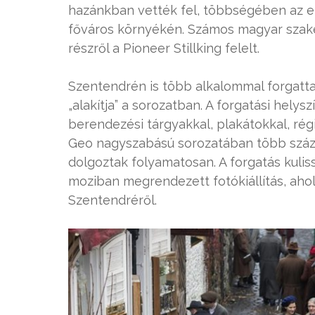
hazánkban vették fel, többségében az et
főváros környékén. Számos magyar szakem
részről a Pioneer Stillking felelt.
Szentendrén is több alkalommal forgatta
„alakítja” a sorozatban. A forgatási helys
berendezési tárgyakkal, plakátokkal, rég
Geo nagyszabású sorozatában több száz 
dolgoztak folyamatosan. A forgatás kulis
moziban megrendezett fotókiállítás, ahol 
Szentendréről.