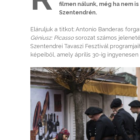
filmen nálunk, még ha nem i
Szentendrén.
Eláruljuk a titkot: Antonio Banderas forg
Géniusz: Picasso
sorozat számos jeleneté
Szentendrei Tavaszi Fesztivál programjaih
képeiből, amely április 30-ig ingyenesen