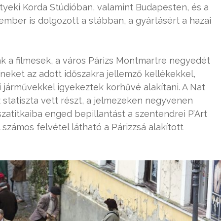
yeki Korda Stúdióban, valamint Budapesten, és a
ber is dolgozott a stábban, a gyártásért a hazai
k a filmesek, a város Párizs Montmartre negyedét
zíneket az adott időszakra jellemző kellékekkel,
i járművekkel igyekeztek korhűvé alakítani. A Nat
statiszta vett részt, a jelmezeken negyvenen
szatitkaiba enged bepillantást a szentendrei P’Art
számos felvétel látható a Párizzsá alakított