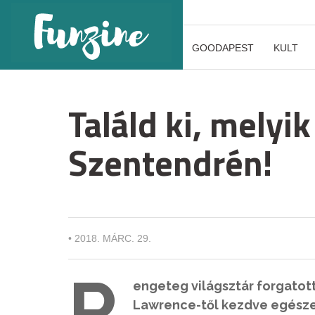
GOODAPEST
KULT
Találd ki, melyik
Szentendrén!
•
2018. MÁRC. 29.
R
engeteg világsztár forgatot
Lawrence-től kezdve egészen