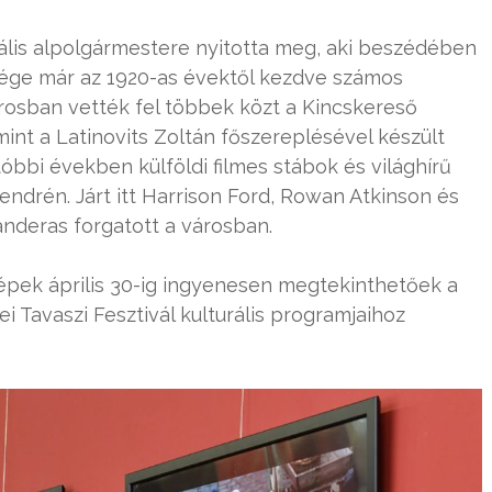
urális alpolgármestere nyitotta meg, aki beszédében
ége már az 1920-as évektől kezdve számos
árosban vették fel többek közt a Kincskereső
amint a Latinovits Zoltán főszereplésével készült
tóbbi években külföldi filmes stábok és világhírű
ndrén. Járt itt Harrison Ford, Rowan Atkinson és
nderas forgatott a városban.
képek április 30-ig ingyenesen megtekinthetőek a
ei Tavaszi Fesztivál kulturális programjaihoz