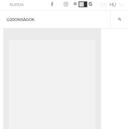
EN
HU
SL
BURDA
ÚJDONSÁGOK