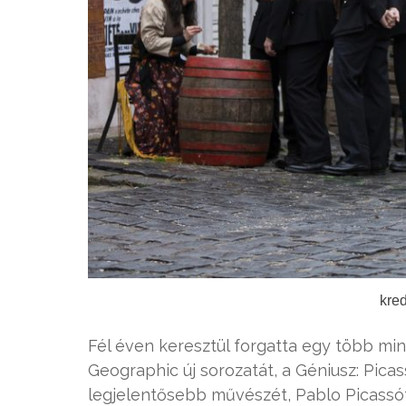
kred
Fél éven keresztül forgatta egy több min
Geographic új sorozatát, a Géniusz: Pica
legjelentősebb művészét, Pablo Picassót