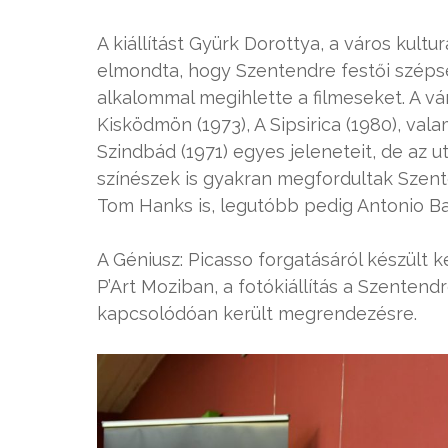
A kiállítást Gyürk Dorottya, a város kult
elmondta, hogy Szentendre festői széps
alkalommal megihlette a filmeseket. A v
Kisködmön (1973), A Sipsirica (1980), val
Szindbád (1971) egyes jeleneteit, de az u
színészek is gyakran megfordultak Szente
Tom Hanks is, legutóbb pedig Antonio Ba
A Géniusz: Picasso forgatásáról készült 
P’Art Moziban, a fotókiállítás a Szentendr
kapcsolódóan került megrendezésre.