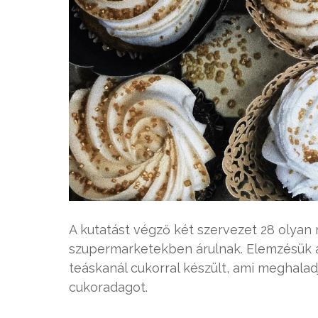
A kutatást végző két szervezet 28 olyan
szupermarketekben árulnak. Elemzésük a
teáskanál cukorral készült, ami meghala
cukoradagot.