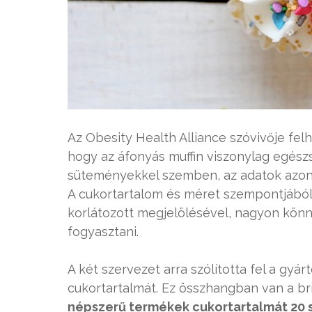
Az Obesity Health Alliance szóvivője felh
hogy az áfonyás muffin viszonylag egész
süteményekkel szemben, az adatok azo
A cukortartalom és méret szempontjából
korlátozott megjelölésével, nagyon könn
fogyasztani.
A két szervezet arra szólította fel a gy
cukortartalmát. Ez összhangban van a br
népszerű termékek cukortartalmát 20 s