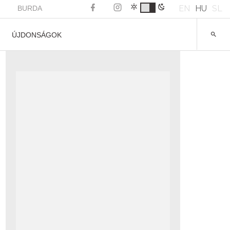
EN
HU
SL
BURDA
ÚJDONSÁGOK