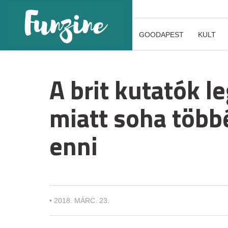
GOODAPEST
KULT
A brit kutatók l
miatt soha több
enni
•
2018. MÁRC. 23.