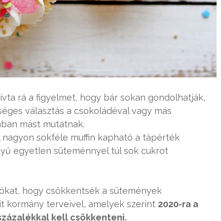
ívta rá a figyelmet, hogy bár sokan gondolhatják,
séges választás a csokoládéval vagy más
nban mást mutatnak.
 nagyon sokféle muffin kapható a tápérték
yű egyetlen süteménnyel túl sok cukrot
ártókat, hogy csökkentsék a sütemények
it kormány terveivel, amelyek szerint
2020-ra a
zázalékkal kell csökkenteni.