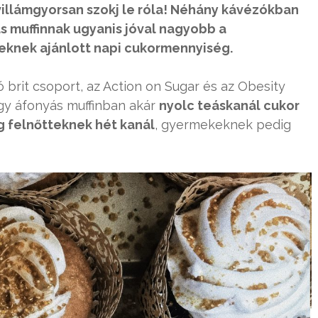
 villámgyorsan szokj le róla! Néhány kávézókban
 muffinnak ugyanis jóval nagyobb a
teknek ajánlott napi cukormennyiség.
 brit csoport, az Action on Sugar és az Obesity
gy áfonyás muffinban akár
nyolc teáskanál cukor
ag felnőtteknek hét kanál
, gyermekeknek pedig