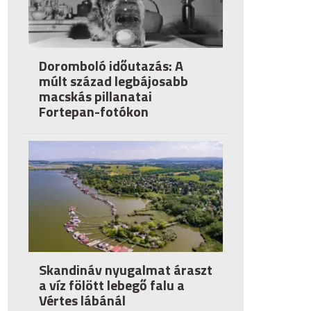
Doromboló időutazás: A
múlt század legbájosabb
macskás pillanatai
Fortepan-fotókon
Skandináv nyugalmat áraszt
a víz fölött lebegő falu a
Vértes lábánál