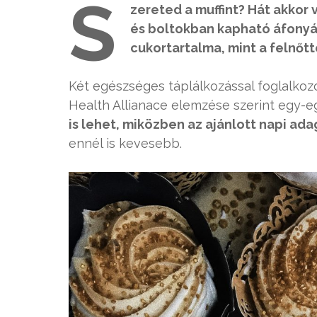
S
zereted a muffint? Hát akkor
és boltokban kapható áfonyás
cukortartalma, mint a felnőt
Két egészséges táplálkozással foglalkozó
Health Allianace elemzése szerint egy-e
is lehet, miközben az ajánlott napi ad
ennél is kevesebb.