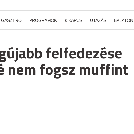
GASZTRO
PROGRAMOK
KIKAPCS
UTAZÁS
BALATON
egújabb felfedezése
é nem fogsz muffint