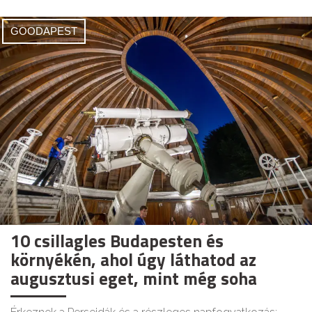
GOODAPEST
10 csillagles Budapesten és
környékén, ahol úgy láthatod az
augusztusi eget, mint még soha