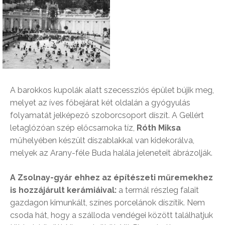
A barokkos kupolák alatt szecessziós épület bújik meg,
melyet az íves főbejárat két oldalán a gyógyulás
folyamatát jelképező szoborcsoport díszít. A Gellért
letaglózóan szép előcsarnoka tíz,
Róth Miksa
műhelyében készült díszablakkal van kidekorálva,
melyek az Arany-féle Buda halála jeleneteit ábrázolják.
A Zsolnay-gyár ehhez az építészeti műremekhez
is hozzájárult kerámiáival:
a termál részleg falait
gazdagon kimunkált, színes porcelánok díszítik. Nem
csoda hát, hogy a szálloda vendégei között találhatjuk