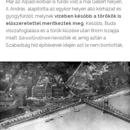
Már az Árpád-korban is fürdő volt a mai Gellért helyén.
II. András alapította az egykor helyén álló kórházat és
gyógyfürdőt, melynek
vizében később a törökök is
előszeretettel merítkeztek meg
. Később, Buda
visszafoglalása és a török kiűzése után finom iszapja
miatt
Sárosfürdőnek
nevezték el, amíg aztán a
Szabadság híd építésének idején azt le nem bontották.