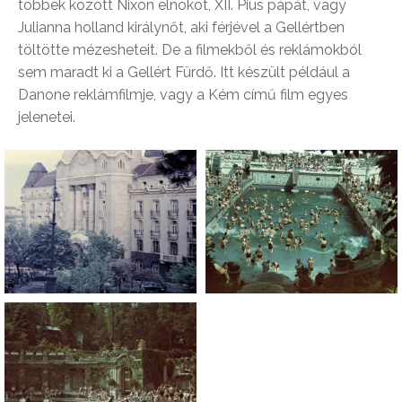
többek között Nixon elnököt, XII. Pius pápát, vagy
Julianna holland királynőt, aki férjével a Gellértben
töltötte mézesheteit. De a filmekből és reklámokból
sem maradt ki a Gellért Fürdő. Itt készült például a
Danone reklámfilmje, vagy a Kém című film egyes
jelenetei.