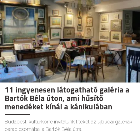
11 ingyenesen látogatható galéria a
Bartók Béla úton, ami hűsítő
menedéket kínál a kánikulában
Budapesti kultúrkörre invitálunk titeket az újbudai galériák
paradicsomába, a Bartók Béla útra.