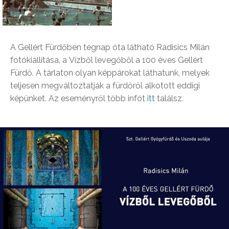
A Gellért Fürdőben tegnap óta látható Radisics Milán
fotókiállítása, a Vízből levegőből a 100 éves Gellért
Fürdő. A tárlaton olyan képpárokat láthatunk, melyek
teljesen megváltoztatják a fürdőről alkotott eddigi
képünket. Az eseményről több infót
itt
találsz.