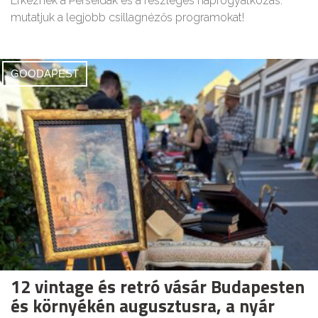
Érkeznek a Perseidák és a részleges napfogyatkozás:
mutatjuk a legjobb csillagnézős programokat!
GOODAPEST
12 vintage és retró vásár Budapesten
és környékén augusztusra, a nyár