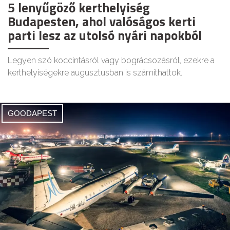
5 lenyűgöző kerthelyiség
Budapesten, ahol valóságos kerti
parti lesz az utolsó nyári napokból
Legyen szó koccintásról vagy bográcsozásról, ezekre a
kerthelyiségekre augusztusban is számíthattok.
GOODAPEST