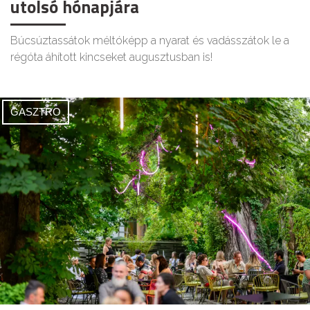
utolsó hónapjára
Búcsúztassátok méltóképp a nyarat és vadásszátok le a
régóta áhított kincseket augusztusban is!
GASZTRO