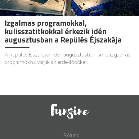
Izgalmas programokkal,
kulisszatitkokkal érkezik idén
augusztusban a Repülés Éjszakája
A Repülés Éjszakáján idén augusztusban ismét izgalmas
programokkal várják az érdeklődőket.
Rólunk