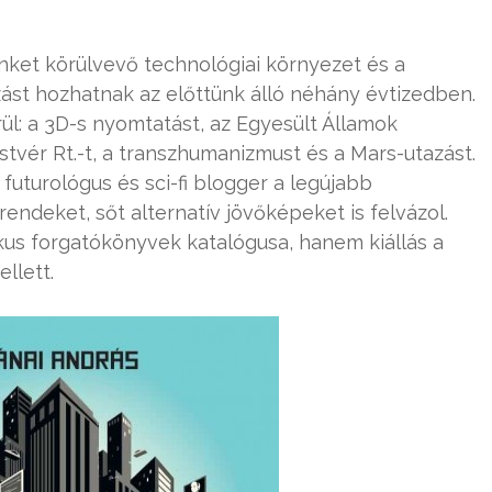
inket körülvevő technológiai környezet és a
ozást hozhatnak az előttünk álló néhány évtizedben.
rül: a 3D-s nyomtatást, az Egyesült Államok
tvér Rt.-t, a transzhumanizmust és a Mars-utazást.
uturológus és sci-fi blogger a legújabb
endeket, sőt alternatív jövőképeket is felvázol.
us forgatókönyvek katalógusa, hanem kiállás a
llett.