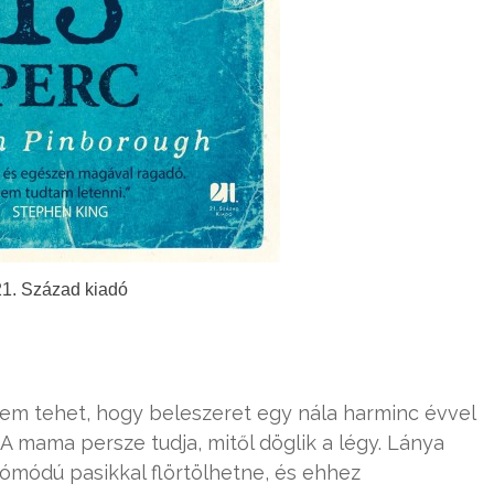
21. Század kiadó
 nem tehet, hogy beleszeret egy nála harminc évvel
A mama persze tudja, mitől döglik a légy. Lánya
jómódú pasikkal flörtölhetne, és ehhez