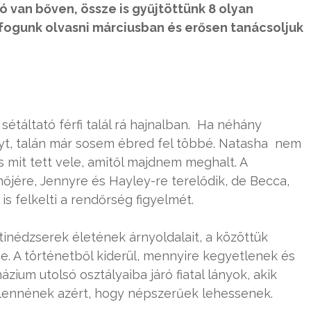
ó van bőven, össze is gyűjtöttünk 8 olyan
 fogunk olvasni márciusban és erősen tanácsoljuk
sétáltató férfi talál rá hajnalban. Ha néhány
yt, talán már sosem ébred fel többé. Natasha nem
és mit tett vele, amitől majdnem meghalt. A
őjére, Jennyre és Hayley-re terelődik, de Becca,
s felkelti a rendőrség figyelmét.
tinédzserek életének árnyoldalait, a közöttük
be. A történetből kiderül, mennyire kegyetlenek és
ium utolsó osztályaiba járó fiatal lányok, akik
lennének azért, hogy népszerűek lehessenek.