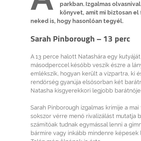
parkban. Izgalmas olvasnival
könyvet, amit mi biztosan el
neked is, hogy hasonlóan tegyél.
Sarah Pinborough – 13 perc
A 13 perce halott Natashára egy kutyáját 
másodperccel később veszik észre a lán
emlékszik, hogyan került a vízpartra, ki 
rendőrség gyanúja elsősorban két barátn
Natasha kisgyerekkori legjobb barátnője i
Sarah Pinborough izgalmas krimije a mai 
sokszor vérre menő rivalizálást mutatja 
számítóak tudnak egymással lenni a gimnáz
bármire vagy inkább mindenre képesek 