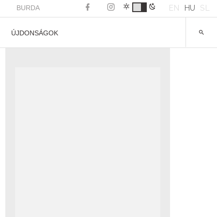
EN
HU
SL
BURDA
ÚJDONSÁGOK