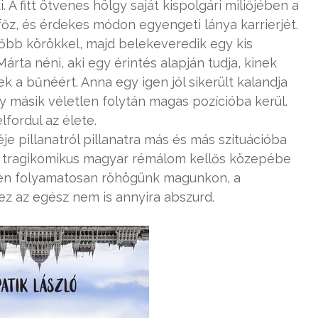
 A fitt ötvenes hölgy saját kispolgári miliőjében a
őz, és érdekes módon egyengeti lánya karrierjét.
sőbb körökkel, majd belekeveredik egy kis
árta néni, aki egy érintés alapján tudja, kinek
ek a bűnéért. Anna egy igen jól sikerült kalandja
gy másik véletlen folytán magas pozícióba kerül.
fordul az élete.
éje pillanatról pillanatra más és más szituációba
is, tragikomikus magyar rémálom kellős közepébe
en folyamatosan röhögünk magunkon, a
ez az egész nem is annyira abszurd.