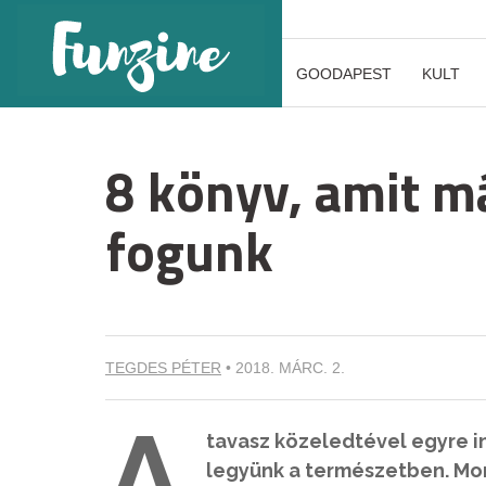
GOODAPEST
KULT
8 könyv, amit m
fogunk
TEGDES PÉTER
•
2018. MÁRC. 2.
A
tavasz közeledtével egyre i
legyünk a természetben. Mo