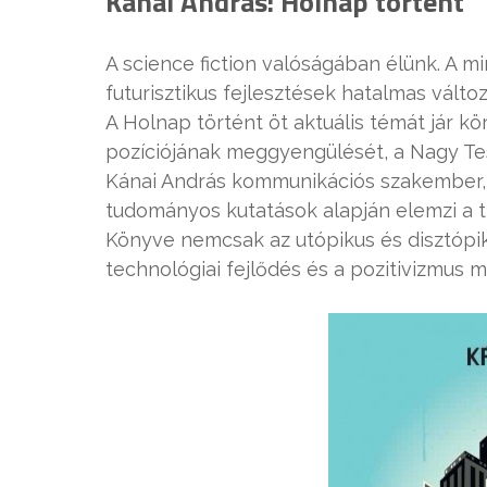
Kánai András: Holnap történt
A science fiction valóságában élünk. A m
futurisztikus fejlesztések hatalmas vált
A Holnap történt öt aktuális témát jár kö
pozíciójának meggyengülését, a Nagy Tes
Kánai András kommunikációs szakember, f
tudományos kutatások alapján elemzi a tr
Könyve nemcsak az utópikus és disztópik
technológiai fejlődés és a pozitivizmus me