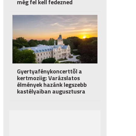
még fel kell fedezned
Gyertyafénykoncerttől a
kertmoziig: Varázslatos
élmények hazánk legszebb
kastélyaiban augusztusra