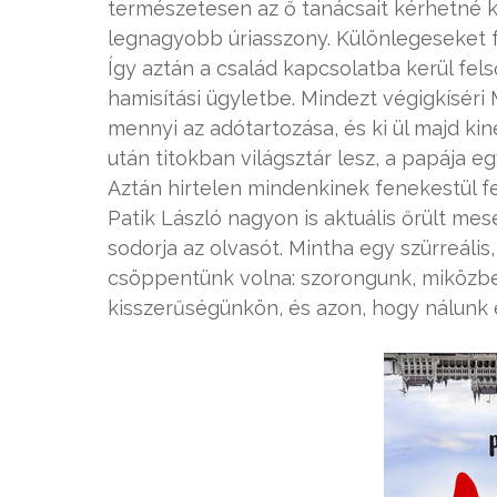
természetesen az ő tanácsait kérhetné ki.
legnagyobb úriasszony. Különlegeseket f
Így aztán a család kapcsolatba kerül fel
hamisítási ügyletbe. Mindezt végigkíséri M
mennyi az adótartozása, és ki ül majd kin
után titokban világsztár lesz, a papája e
Aztán hirtelen mindenkinek fenekestül fel
Patik László nagyon is aktuális őrült mes
sodorja az olvasót. Mintha egy szürreál
csöppentünk volna: szorongunk, miközb
kisszerűségünkön, és azon, hogy nálunk 