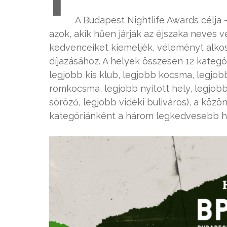
A Budapest Nightlife Awards célja
azok, akik hűen járják az éjszaka neves 
kedvenceiket kiemeljék, véleményt alkoss
díjazásához. A helyek összesen 12 kategó
legjobb kis klub, legjobb kocsma, legjob
romkocsma, legjobb nyitott hely, legjob
söröző, legjobb vidéki buliváros), a köz
kategóriánként a három legkedvesebb h