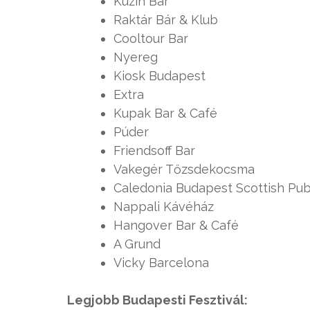
Kuzin Bar
Raktár Bár & Klub
Cooltour Bar
Nyereg
Kiosk Budapest
Extra
Kupak Bar & Café
Púder
Friendsoff Bar
Vakegér Tőzsdekocsma
Caledonia Budapest Scottish Pu
Nappali Kávéház
Hangover Bar & Café
A Grund
Vicky Barcelona
Legjobb Budapesti Fesztivál: