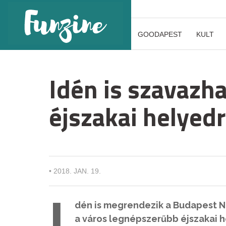
GOODAPEST
KULT
Idén is szavazh
éjszakai helyed
•
2018. JAN. 19.
I
dén is megrendezik a Budapest Ni
a város legnépszerűbb éjszakai h