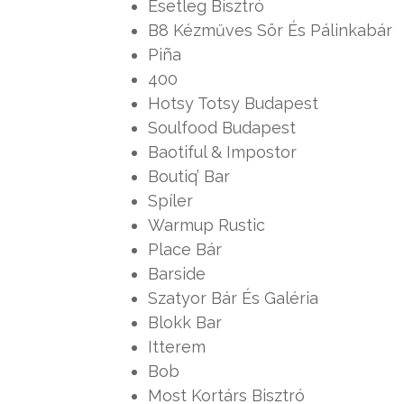
Esetleg Bisztró
B8 Kézműves Sör És Pálinkabár
Piña
400
Hotsy Totsy Budapest
Soulfood Budapest
Baotiful & Impostor
Boutiq’ Bar
Spíler
Warmup Rustic
Place Bár
Barside
Szatyor Bár És Galéria
Blokk Bar
Itterem
Bob
Most Kortárs Bisztró