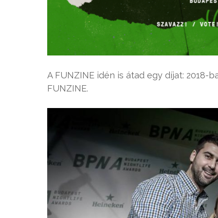
A FUNZINE idén is átad egy díjat: 2018-b
FUNZINE.