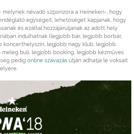
 – melynek névadó szponzora a Heineken-, hogy
vendéglátó egységeit, lehetőséget kapjanak, hogy
anak és ezáltal hozzájáruljanak az adott hely
riában indulhatnak (legjobb bár, legjobb borbár,
b koncerthelyszín, legjobb nagy klub, legjobb
b meleg buli, legjobb booking, legjobb kézműves
önség pedig
online szavazás
útján adhatja le voksait
elyére.