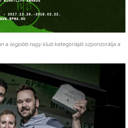
an a
legjobb nagy klub
kategóriáját szponzorálja a