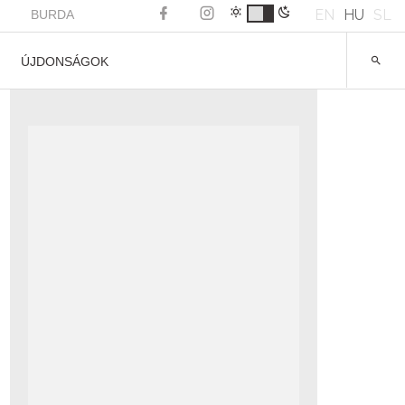
EN
HU
SL
BURDA
ÚJDONSÁGOK