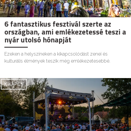
6 fantasztikus fesztivál szerte az
országban, ami emlékezetessé teszi a
nyár utolsó hónapját
Ezeken a helyszíneken a kikapcsolódást zenei és
kulturális élmények teszik még emlékezetesebbé.
KIKAPCS