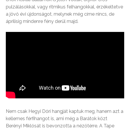
pulzálásokkal, vagy ritmikus felhangokkal, érzékeltetve
a jövő évi újdonságot, melynek még címe nincs, de
áprilisig mindenre fény derül majd.
Nem csak Hegyi Dóri hangját kaptuk meg, hanem azt a
kellemes férfihangot is, ami még a Barátok közt
Berényi Miklósát is bevonzotta a nézőtérre. A Tape