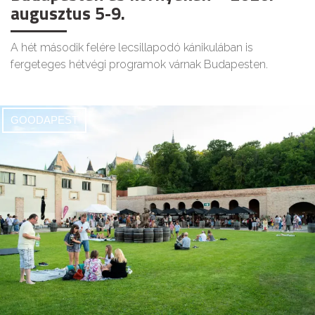
augusztus 5-9.
A hét második felére lecsillapodó kánikulában is
fergeteges hétvégi programok várnak Budapesten.
GOODAPEST