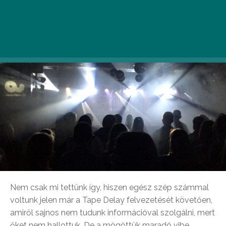
volt ahhoz, hogy kíváncsian ellátogassunk az Akvárium
KisHalljába.
Nem csak mi tettünk így, hiszen egész szép számmal
voltunk jelen már a Tape Delay felvezetését követően,
amiről sajnos nem tudunk információval szolgálni, mert
őket nem hallottuk. De a mögöttük maradó vibe