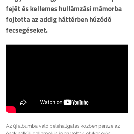
fejét és kellemes hullámzási mámorba
fojtotta az addig háttérben húzódó
fecsegéseket.
Az új albumba való belehallgatás közben persze az
ének nélküli dallamok is jelen voltak, olykor erős