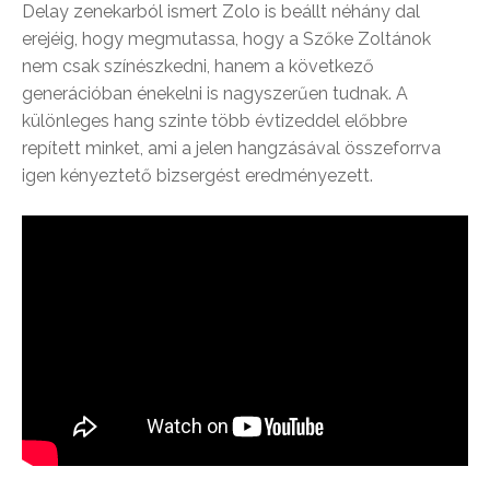
Delay zenekarból ismert Zolo is beállt néhány dal
erejéig, hogy megmutassa, hogy a Szőke Zoltánok
nem csak színészkedni, hanem a következő
generációban énekelni is nagyszerűen tudnak. A
különleges hang szinte több évtizeddel előbbre
repített minket, ami a jelen hangzásával összeforrva
igen kényeztető bizsergést eredményezett.