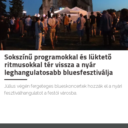
Sokszínű programokkal és lüktető
ritmusokkal tér vissza a nyár
leghangulatosabb bluesfesztiválja
Július végén fergeteges blueskoncertek hozzák el a nyári
fesztiválhangulatot a festői városba.