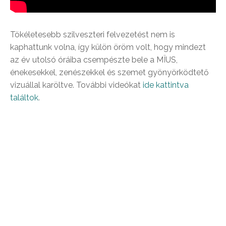
Tökéletesebb szilveszteri felvezetést nem is
kaphattunk volna, így külön öröm volt, hogy mindezt
az év utolsó óráiba csempészte bele a MÏUS,
énekesekkel, zenészekkel és szemet gyönyörködtető
vizuállal karöltve. További videókat
ide kattintva
találtok
.