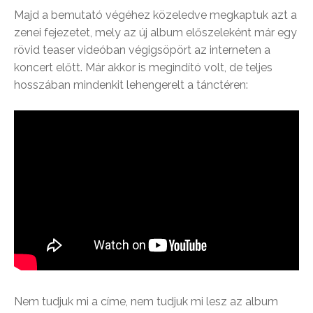
Majd a bemutató végéhez közeledve megkaptuk azt a
zenei fejezetet, mely az új album előszeleként már egy
rövid teaser videóban végigsöpört az interneten a
koncert előtt. Már akkor is megindító volt, de teljes
hosszában mindenkit lehengerelt a tánctéren:
Nem tudjuk mi a címe, nem tudjuk mi lesz az album