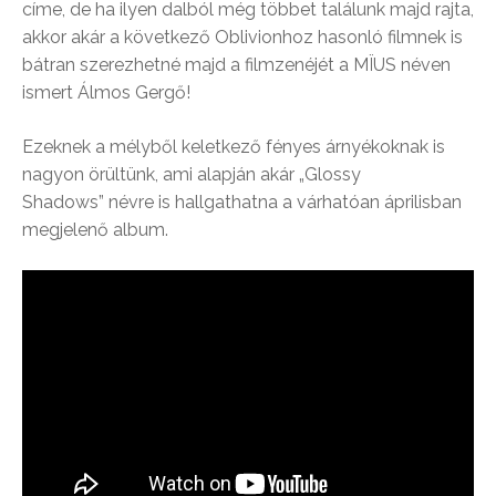
címe, de ha ilyen dalból még többet találunk majd rajta,
akkor akár a következő Oblivionhoz hasonló filmnek is
bátran szerezhetné majd a filmzenéjét a MÏUS néven
ismert Álmos Gergő!
Ezeknek a mélyből keletkező fényes árnyékoknak is
nagyon örültünk, ami alapján akár „Glossy
Shadows” névre is hallgathatna a várhatóan áprilisban
megjelenő album.