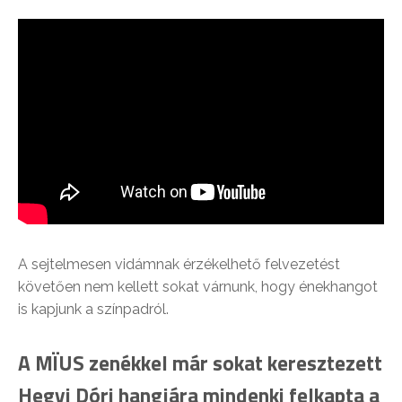
A sejtelmesen vidámnak érzékelhető felvezetést
követően nem kellett sokat várnunk, hogy énekhangot
is kapjunk a színpadról.
A MÏUS zenékkel már sokat keresztezett
Hegyi Dóri hangjára mindenki felkapta a