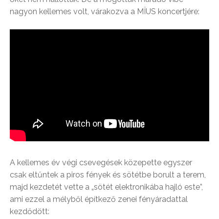
nagyon kellemes volt, várakozva a MÏUS koncertjére:
A kellemes év végi csevegések közepette egyszer
csak eltűntek a piros fények és sötétbe borult a terem,
majd kezdetét vette a „sötét elektronikába hajló este”,
ami ezzel a mélyből építkező zenei fényáradattal
kezdődött: