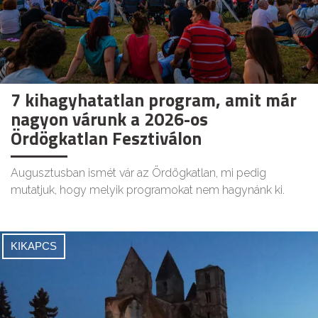
7 kihagyhatatlan program, amit már
nagyon várunk a 2026-os
Ördögkatlan Fesztiválon
Augusztusban ismét vár az Ördögkatlan, mi pedig
mutatjuk, hogy melyik programokat nem hagynánk ki.
KIKAPCS