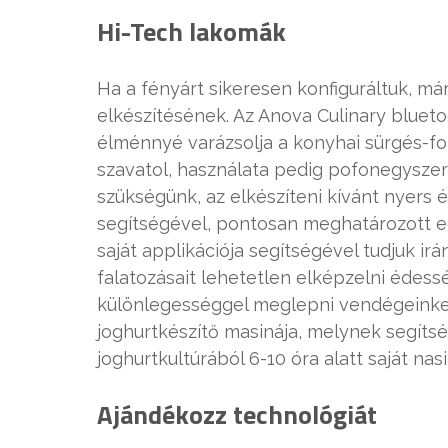
Hi-Tech lakomák
Ha a fényárt sikeresen konfiguráltuk, má
elkészítésének. Az Anova Culinary bluet
élménnyé varázsolja a konyhai sürgés-f
szavatol, használata pedig pofonegyszer
szükségünk, az elkészíteni kívánt nyers 
segítségével, pontosan meghatározott e
saját applikációja segítségével tudjuk irán
falatozásait lehetetlen elképzelni édess
különlegességgel meglepni vendégeinket,
joghurtkészítő masinája, melynek segíts
joghurtkultúrából 6-10 óra alatt saját nas
Ajándékozz technológiát