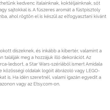
hetünk kedvenc italainknak, koktéljainknak, sőt
gy sajtokkal is. A fűszeres aromát a füstpisztoly
ba, ahol rögtön el is készül az elfogyasztani kívánt
kott díszeknek, és inkább a kibertér, valamint a
n találják meg a hozzájuk illő dekorációt. Az
ca-ledsort, a Star Wars-szériából ismert Amidala
le közösségi oldalak logóit ábrázoló vagy LEGO-
at is. Ha idén szeretnél, valami igazán egyedit a
mazonon vagy az Etsy.com-on.