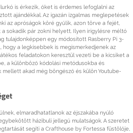
urkó is érkezik, őket is érdemes lefoglalni az
ztott ajándékkal. Az igazán izgalmas meglepetések
ki az apróságok köré gyűlik, azon törve a fejét,
 a sokadik pár zokni helyett. Ilyen irigylésre méltó
ag tulajdonképpen egy módosított Rasberry Pi 3-
ól, hogy a legkisebbek is megismerkedjenek az
átékos feladatokon keresztül vezeti be a kicsiket a
ébe, a különböző kódolási metódusokba és
ok mellett akad még böngésző és külön Youtube-
éget
űlnek, elmaradhatatlanok az éjszakába nyúló
gybekötött házibuli jellegű mulatságok. A szeretet
artását segíti a Crafthouse by Fortessa füstölője,