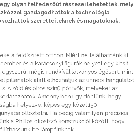
egy olyan felfedezőút részesei lehetettek, mely
eszközzel gazdagodhattok a technológia
okozhattok szeretteiteknek és magatoknak.
e a feldíszített otthon. Miért ne találhatnánk ki
óember és a karácsonyi figurák helyett egy kicsit
egyszerű, mégis rendkívül látványos égősort, mint
el pillanatok alatt elhozhatjuk az ünnepi hangulatot
s. A zöld és piros színű pöttyök, melyeket az
s korlátozhatók. Amennyiben úgy döntünk, hogy
volságba helyezve, képes egy közel 150
únyába öltöztetni. Ha pedig valamilyen precíziós
k a Philips okosizzó konstrukciói között, hogy
állíthassunk be lámpáinknak.