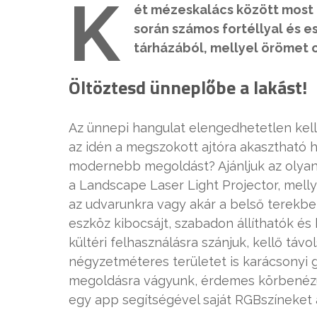
K
ét mézeskalács között most 
során számos fortéllyal és 
tárházából, mellyel örömet 
Öltöztesd ünneplőbe a lakást!
Az ünnepi hangulat elengedhetetlen kellék
az idén a megszokott ajtóra akasztható h
modernebb megoldást? Ajánljuk az olyan 
a Landscape Laser Light Projector, melly
az udvarunkra vagy akár a belső terekbe i
eszköz kibocsájt, szabadon állíthatók é
kültéri felhasználásra szánjuk, kellő tá
négyzetméteres területet is karácsonyi g
megoldásra vágyunk, érdemes körbenézün
egy app segítségével saját RGBszíneket 