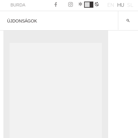
EN
HU
SL
BURDA
ÚJDONSÁGOK