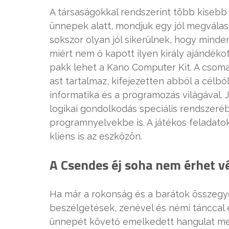
A társaságokkal rendszerint több kisebb l
ünnepek alatt, mondjuk egy jól megválas
sokszor olyan jól sikerülnek, hogy minden
miért nem ő kapott ilyen király ajándékot
pakk lehet a Kano Computer Kit. A csom
ast tartalmaz, kifejezetten abból a célb
informatika és a programozás világával. J
logikai gondolkodás speciális rendszer
programnyelvekbe is. A játékos feladat
kliens is az eszközön.
A Csendes éj soha nem érhet v
Ha már a rokonság és a barátok összegy
beszélgetések, zenével és némi tánccal e
ünnepét követő emelkedett hangulat megt