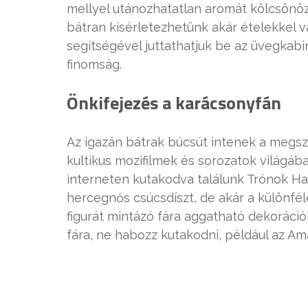
mellyel utánozhatatlan aromát kölcsönöz
bátran kísérletezhetünk akár ételekkel va
segítségével juttathatjuk be az üvegkabin
finomság.
Önkifejezés a karácsonyfán
Az igazán bátrak búcsút intenek a megszo
kultikus mozifilmek és sorozatok világába
interneten kutakodva találunk Trónok Har
hercegnős csúcsdíszt, de akár a különfé
figurát mintázó fára aggatható dekorációk
fára, ne habozz kutakodni, például az A