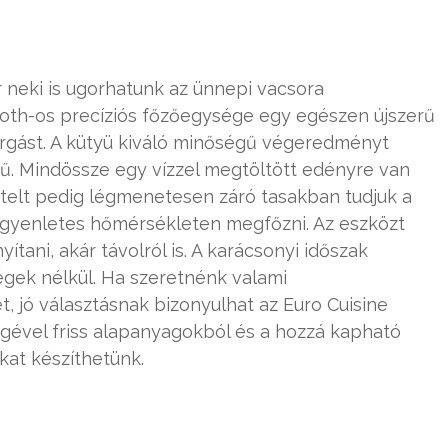
r neki is ugorhatunk az ünnepi vacsora
ooth-os precíziós főzőegysége egy egészen újszerű
orgást. A kütyü kiváló minőségű végeredményt
ű. Mindössze egy vízzel megtöltött edényre van
ételt pedig légmenetesen záró tasakban tudjuk a
gyenletes hőmérsékleten megfőzni. Az eszközt
yítani, akár távolról is. A karácsonyi időszak
égek nélkül. Ha szeretnénk valami
 jó választásnak bizonyulhat az Euro Cuisine
égével friss alapanyagokból és a hozzá kapható
ikat készíthetünk.