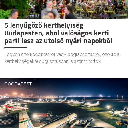
5 lenyűgöző kerthelyiség
Budapesten, ahol valóságos kerti
parti lesz az utolsó nyári napokból
Legyen szó koccintásról vagy bográcsozásról, ezekre a
kerthelyiségekre augusztusban is számíthattok.
GOODAPEST