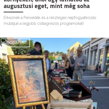
augusztusi eget, mint még soha
Érkeznek a Perseidák és a részleges napfogyatkozás:
mutatjuk a legjobb csillagnézős programokat!
GOODAPEST