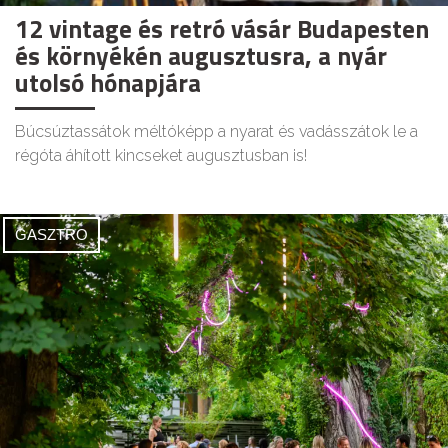
12 vintage és retró vásár Budapesten
és környékén augusztusra, a nyár
utolsó hónapjára
Búcsúztassátok méltóképp a nyarat és vadásszátok le a
régóta áhított kincseket augusztusban is!
GASZTRO