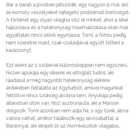
Bár a darab a jövőben játszódik, egy nagyon is mai, élő
és komoly veszélyeket rejtegető problémát boncolgat.
A történet egy olyan világba visz el minket, ahol a siker
hajszolása és a hatékonyság maximalizálása okán már
egyáltalán nincs időnk egymásra. Tomi, a főhős pedig
nem szeretne mást, csak családjával együtt tölteni a
karácsonyt.
Ezt elérni az ő szüleivel különösképpen nem egyszerű,
hiszen apukája egy sikeres és elfoglalt tudós, aki
ráadásul a még nagyobb hatékonyság elérése
érdekében feltalálta az Agyturbót, amivel magunkat
feltöltve nincs szükség alvásra sem. Anyukája pedig
állandóan úton van, hisz’ asztronauta, aki a Marson
dolgozik. Tomi azonban nem adja fel, s úgy tűnik, álma
valóra válhat, amikor találkozik egy alvósállattal, a
Báránnyal, aki elrepíti őt az Álomkészítők világába…