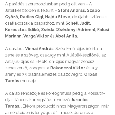
A parádés szereposztásban pedig ott van – A
Játékkészítőben is feltűnt –
Stohl András, Szabó
Győző, Radics Gigi, Hajdu Steve
, de újabb sztárok is
csatlakoztak a csapathoz, mint
Schell Judit,
Keresztes Ildikó, Zséda (Zsédenyi Adrienn), Falusi
Mariann, Varga Viktor
és
Ábel Anita.
A darabot
Vinnai András
, Szép Ernő-díjas író írta, a
zene és a szöveg, csakúgy mint A Játékkészítőnél, az
Artisjus-díjas és EMeRTon-díjas magyar zenész,
zeneszerző, zongorista
Rakonczai Viktor
és a 31
arany és 33 platinalemezes dalszövegíró,
Orbán
Tamás
munkája.
A darab rendezője és koreográfusa pedig a Kossuth-
díjas táncos, koreográfus, rendező
Juronics
Tamás.
„Ekkora produkció nincs Magyarországon, már
a méreteiben is lenyűgöző” – meséli Juronics a