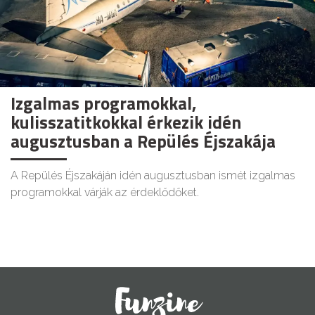
Izgalmas programokkal,
kulisszatitkokkal érkezik idén
augusztusban a Repülés Éjszakája
A Repülés Éjszakáján idén augusztusban ismét izgalmas
programokkal várják az érdeklődőket.