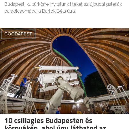
Budapesti kultúrkörre invitálunk titeket az újbudai galériák
paradicsomába, a Bartók Béla útra.
GOODAPEST
10 csillagles Budapesten és
környékén, ahol úgy láthatod az