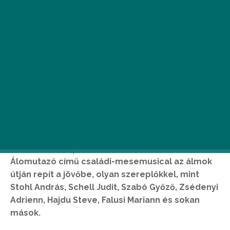
Ú
jabb látványos zenés színpadi
előadással jelentkezik, a 2014-2015-
ben A Játékkészítőt is létrehozó
TulipánTündér Produkció. Az
Álomutazó című családi-mesemusical az álmok
útján repít a jövőbe, olyan szereplőkkel, mint
Stohl András, Schell Judit, Szabó Győző, Zsédenyi
Adrienn, Hajdu Steve, Falusi Mariann és sokan
mások.