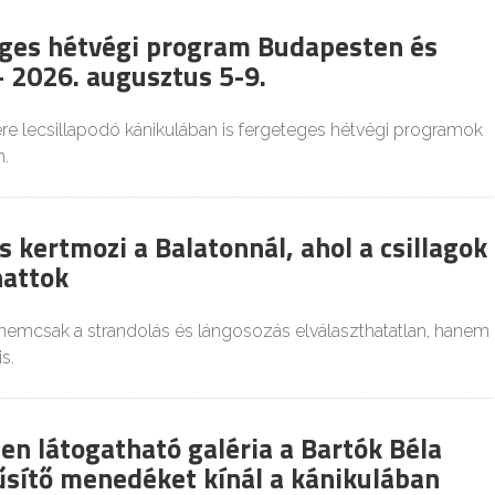
ges hétvégi program Budapesten és
 2026. augusztus 5-9.
re lecsillapodó kánikulában is fergeteges hétvégi programok
.
 kertmozi a Balatonnál, ahol a csillagok
hattok
 nemcsak a strandolás és lángosozás elválaszthatatlan, hanem
s.
en látogatható galéria a Bartók Béla
űsítő menedéket kínál a kánikulában