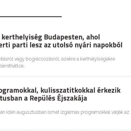
 kerthelyiség Budapesten, ahol
rti parti lesz az utolsó nyári napokból
tásról vagy bográcsozásról, ezekre a kerthelyiségekre
zámíthattok.
ogramokkal, kulisszatitkokkal érkezik
tusban a Repülés Éjszakája
ján idén augusztusban ismét izgalmas programokkal várják az