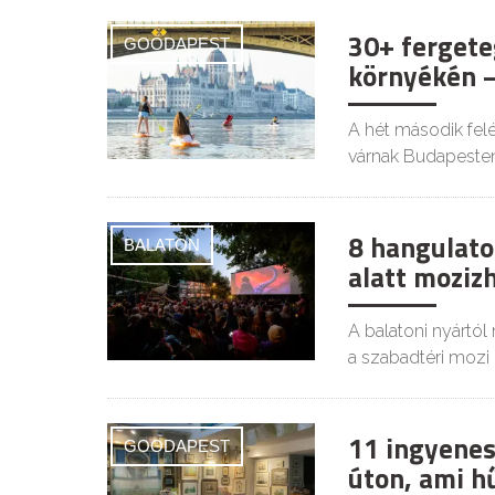
30+ fergete
GOODAPEST
környékén –
A hét második felé
várnak Budapesten
8 hangulatos
BALATON
alatt moziz
A balatoni nyártól
a szabadtéri mozi i
11 ingyenes
GOODAPEST
úton, ami h