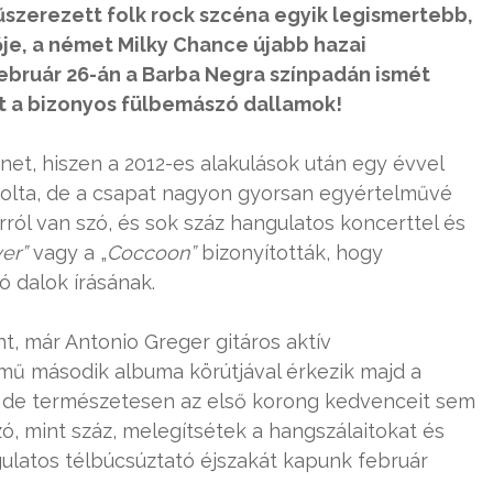
űszerezett folk rock szcéna egyik legismertebb,
ője, a német Milky Chance újabb hazai
február 26-án a Barba Negra színpadán ismét
t a bizonyos fülbemászó dallamok!
énet, hiszen a 2012-es alakulások után egy évvel
dolta, de a csapat nagyon gyorsan egyértelművé
ól van szó, és sok száz hangulatos koncerttel és
er”
vagy a „
Coccoon”
bizonyították, hogy
ó dalok írásának.
, már Antonio Greger gitáros aktív
mű második albuma körútjával érkezik majd a
k, de természetesen az első korong kedvenceit sem
ó, mint száz, melegítsétek a hangszálaitokat és
ulatos télbúcsúztató éjszakát kapunk február