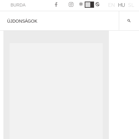
EN
HU
SL
BURDA
ÚJDONSÁGOK