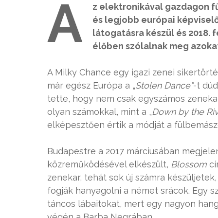
A
z elektronikával gazdagon f
és legjobb európai képvisel
látogatásra készül és 2018. 
élőben szólalnak meg azoka
A Milky Chance egy igazi zenei sikertört
már egész Európa a „
Stolen Dance”
-t dú
tette, hogy nem csak egyszámos zenekarr
olyan számokkal, mint a „
Down by the Riv
elképesztően értik a módját a fülbemász
Budapestre a 2017 márciusában megjelent
közreműködésével elkészült,
Blossom
cí
zenekar, tehát sok új számra készüljete
fogják hanyagolni a német srácok. Egy sz
táncos lábaitokat, mert egy nagyon hang
végén a Barba Negrában.