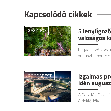
Kapcsolódó cikkek
5 lenyűgöző
GASZTRO
valóságos ke
Legyen szó koccin
augusztusban is s
Izgalmas pr
GOODAPEST
idén augusz
A Repülés Éjszaká
érdeklődőket.