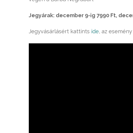
Jegyárak: december 9-ig 7990 Ft, decem
Jegyvásárlásért kattints
ide
, az esemény