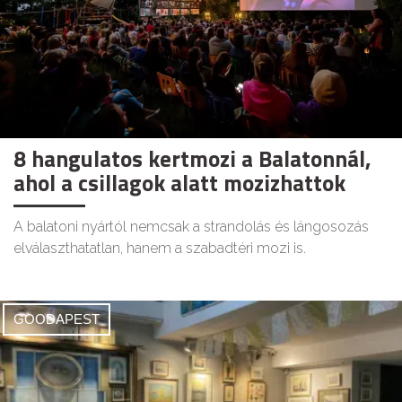
8 hangulatos kertmozi a Balatonnál,
ahol a csillagok alatt mozizhattok
A balatoni nyártól nemcsak a strandolás és lángosozás
elválaszthatatlan, hanem a szabadtéri mozi is.
GOODAPEST