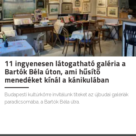
11 ingyenesen látogatható galéria a
Bartók Béla úton, ami hűsítő
menedéket kínál a kánikulában
Budapesti kultúrkörre invitálunk titeket az újbudai galériák
paradicsomába, a Bartók Béla útra.