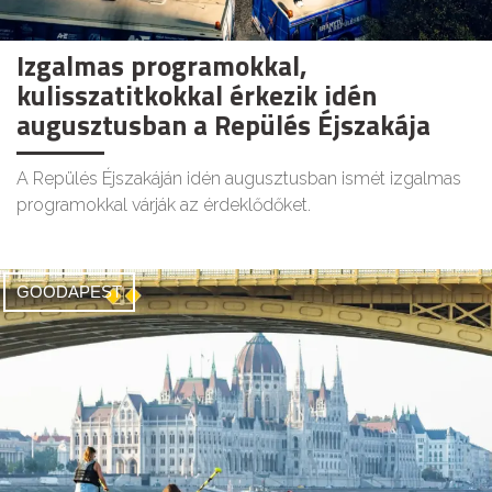
Izgalmas programokkal,
kulisszatitkokkal érkezik idén
augusztusban a Repülés Éjszakája
A Repülés Éjszakáján idén augusztusban ismét izgalmas
programokkal várják az érdeklődőket.
GOODAPEST