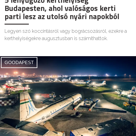
5 lenyűgöző kerthelyiség
Budapesten, ahol valóságos kerti
parti lesz az utolsó nyári napokból
Legyen szó koccintásról vagy bográcsozásról, ezekre a
kerthelyiségekre augusztusban is számíthattok.
GOODAPEST