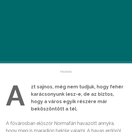
A
zt sajnos, még nem tudjuk, hogy fehér
karácsonyunk lesz-e, de az biztos,
hogy a város egyik részére már
beköszöntött a tél.
A fővárosban először Normafán havazott annyira,
hogy meg is maradjon belőle valami. A havas erdőről