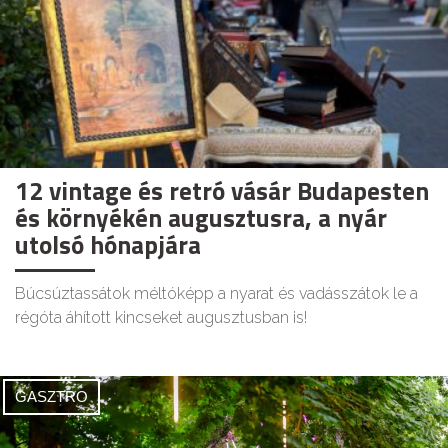
12 vintage és retró vásár Budapesten
és környékén augusztusra, a nyár
utolsó hónapjára
Búcsúztassátok méltóképp a nyarat és vadásszátok le a
régóta áhított kincseket augusztusban is!
GASZTRO