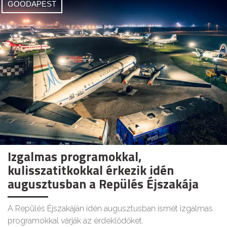
GOODAPEST
Izgalmas programokkal,
kulisszatitkokkal érkezik idén
augusztusban a Repülés Éjszakája
A Repülés Éjszakáján idén augusztusban ismét izgalmas
programokkal várják az érdeklődőket.