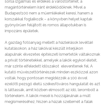
sorsa izgalmas és érdekes a várostörténet, a
magántörténelem iránt érdeklődőknek. Mivel a
Budapest100 nem a műemlékeket keresi, hanem a
korszakkal foglalkozik – a könyvben helyet kaptak
gyönyörűen felújított és romos állapotukban is
impozáns épületek.
A gazdag fotóanyag mellett a házleírások levéltári
kutatásokon, a ház lakóival készült interjúkon
alapulnak: élvezetes építészeti ismertetők váltakoznak
a privát történetekkel, amelyek a lakók egykori életét,
már szinte elfeledett időszakot elevenítenek fel. A
kutató művészettörténészek minden eszközzel azon
voltak, hogy pontosan megidézzék a 100 évvel
ezelőtti pezsgő életű székesfőváros hangulatát és azt
is láttassák, amit közben elmosott az idő, lerombolt a
történelem. A lakók meséi is hozzájárulnak a múlt
megismeréséhez, hiszen a házak szellemét a falak