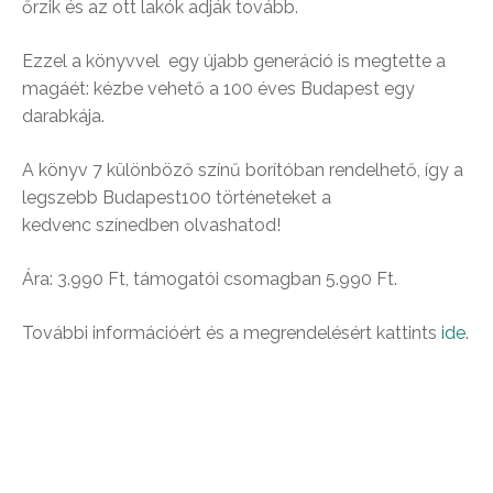
őrzik és az ott lakók adják tovább.
Ezzel a könyvvel egy újabb generáció is megtette a
magáét: kézbe vehető a 100 éves Budapest egy
darabkája.
A könyv 7 különböző színű borítóban rendelhető, így a
legszebb Budapest100 történeteket a
kedvenc színedben olvashatod!
Ára: 3.990 Ft, támogatói csomagban 5.990 Ft.
További információért és a megrendelésért kattints
ide
.