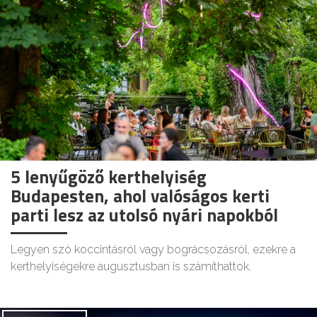
5 lenyűgöző kerthelyiség
Budapesten, ahol valóságos kerti
parti lesz az utolsó nyári napokból
Legyen szó koccintásról vagy bográcsozásról, ezekre a
kerthelyiségekre augusztusban is számíthattok.