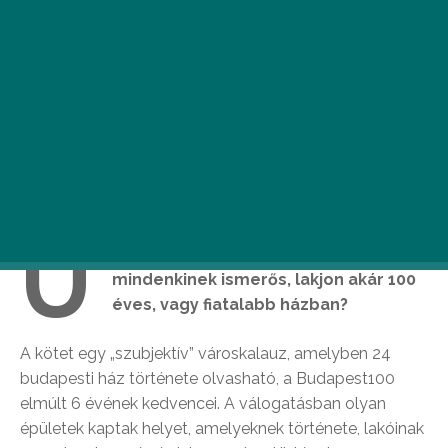
U
gye a Budapest100 ma már
mindenkinek ismerős, lakjon akár 100
éves, vagy fiatalabb házban?
A kötet egy „szubjektív” városkalauz, amelyben 24
budapesti ház története olvasható, a Budapest100
elmúlt 6 évének kedvencei. A válogatásban olyan
épületek kaptak helyet, amelyeknek története, lakóinak