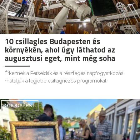
10 csillagles Budapesten és
környékén, ahol úgy láthatod az
augusztusi eget, mint még soha
Érkeznek a Perseidák és a részleges napfogyatkozás:
mutatjuk a legjobb csillagnézős programokat!
GOODAPEST