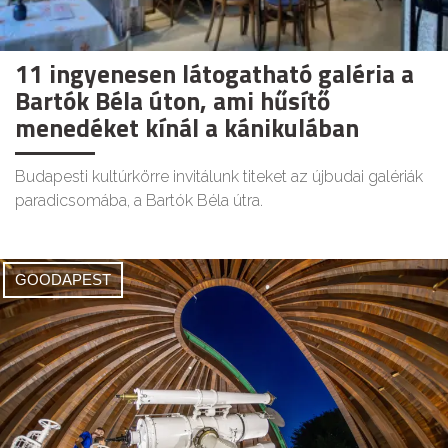
11 ingyenesen látogatható galéria a
Bartók Béla úton, ami hűsítő
menedéket kínál a kánikulában
Budapesti kultúrkörre invitálunk titeket az újbudai galériák
paradicsomába, a Bartók Béla útra.
GOODAPEST