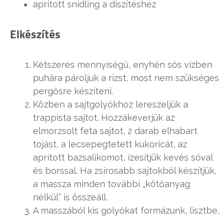
aprított snidling a díszítéshez
Elkészítés
Kétszeres mennyiségű, enyhén sós vízben
puhára pároljuk a rizst, most nem szükséges
pergősre készíteni.
Közben a sajtgolyókhoz lereszeljük a
trappista sajtot. Hozzákeverjük az
elmorzsolt feta sajtot, 2 darab elhabart
tojást, a lecsepegtetett kukoricát, az
aprított bazsalikomot, ízesítjük kevés sóval
és borssal. Ha zsírosabb sajtokból készítjük,
a massza minden további „kötőanyag
nélkül” is összeáll.
A masszából kis golyókat formázunk, lisztbe,