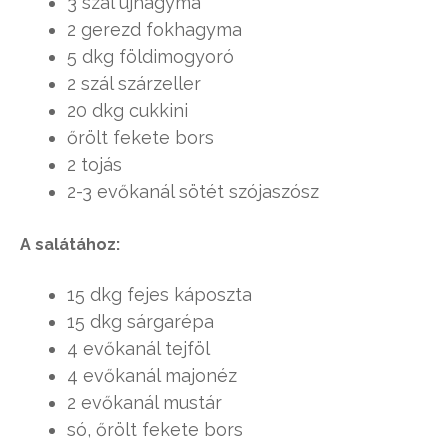
3 szál újhagyma
2 gerezd fokhagyma
5 dkg földimogyoró
2 szál szárzeller
20 dkg cukkini
őrölt fekete bors
2 tojás
2-3 evőkanál sötét szójaszósz
A salátához:
15 dkg fejes káposzta
15 dkg sárgarépa
4 evőkanál tejföl
4 evőkanál majonéz
2 evőkanál mustár
só, őrölt fekete bors