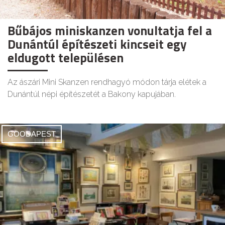
Bűbájos miniskanzen vonultatja fel a
Dunántúl építészeti kincseit egy
eldugott településen
Az ászári Mini Skanzen rendhagyó módon tárja elétek a
Dunántúl népi építészetét a Bakony kapujában.
GOODAPEST