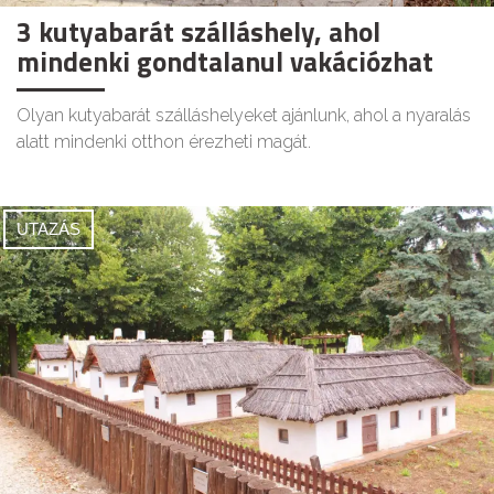
3 kutyabarát szálláshely, ahol
mindenki gondtalanul vakációzhat
Olyan kutyabarát szálláshelyeket ajánlunk, ahol a nyaralás
alatt mindenki otthon érezheti magát.
UTAZÁS