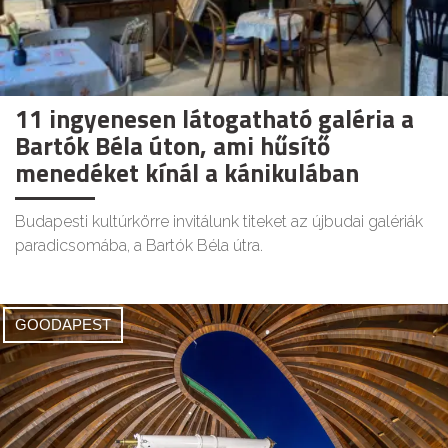
11 ingyenesen látogatható galéria a
Bartók Béla úton, ami hűsítő
menedéket kínál a kánikulában
Budapesti kultúrkörre invitálunk titeket az újbudai galériák
paradicsomába, a Bartók Béla útra.
GOODAPEST