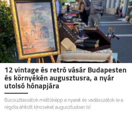
12 vintage és retró vásár Budapesten
és környékén augusztusra, a nyár
utolsó hónapjára
Búcsúztassátok méltóképp a nyarat és vadásszátok le a
régóta áhított kincseket augusztusban is!