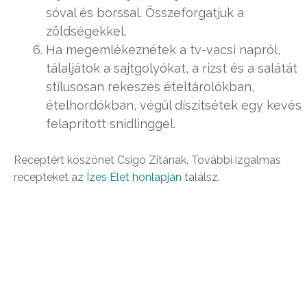
sóval és borssal. Összeforgatjuk a
zöldségekkel.
Ha megemlékeznétek a tv-vacsi napról,
tálaljátok a sajtgolyókat, a rizst és a salátát
stílusosan rekeszes ételtárolókban,
ételhordókban, végül díszítsétek egy kevés
felaprított snidlinggel.
Receptért köszönet Csigó Zitának. További izgalmas
recepteket az
Ízes Élet honlapján
találsz.