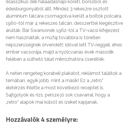
(klasszikus déli hálaadásnapi köret), borsóból és
édesburgonyából állt. Mindez 3 rekeszre osztott
alumínium tálcára csomagolva került a boltok polcaira.
1960-tól már 4 rekeszes tálcán, desszerttel kiegészítve
árulták. Bár Swansonék 1962-től a TV-vacsi kifejezést
nem használták, a műfaj továbbra is töretlen
népszerűségnek örvendett: idővel lett TV-reggeli, éhes
ember vacsorája, majd a nyolcvanas évek második
felében a süthető tálat mikrózhatóra cserélték.
A neten rengeteg korabeli plakátot, reklámot találtok a
témában, egyik jobb, mint a másik! Ez a „retro”
életérzés ihlette a most következő receptet is.
Sajtgolyók és rizs, persze jó sok csavarral, hogy a
„retro” alapok mai külsőt és ízeket kapjanak.
Hozzávalók 4 személyre: