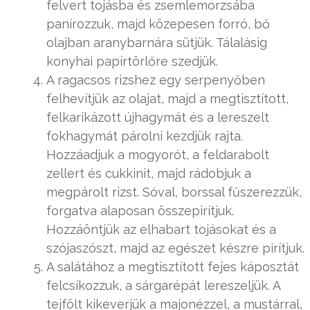
felvert tojásba és zsemlemorzsába
panírozzuk, majd közepesen forró, bő
olajban aranybarnára sütjük. Tálalásig
konyhai papírtörlőre szedjük.
A ragacsos rizshez egy serpenyőben
felhevítjük az olajat, majd a megtisztított,
felkarikázott újhagymát és a lereszelt
fokhagymát párolni kezdjük rajta.
Hozzáadjuk a mogyorót, a feldarabolt
zellert és cukkinit, majd rádobjuk a
megpárolt rizst. Sóval, borssal fűszerezzük,
forgatva alaposan összepirítjuk.
Hozzáöntjük az elhabart tojásokat és a
szójaszószt, majd az egészet készre pirítjuk.
A salátához a megtisztított fejes káposztát
felcsíkozzuk, a sárgarépát lereszeljük. A
tejfölt kikeverjük a majonézzel, a mustárral,