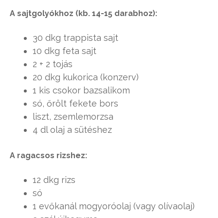
A sajtgolyókhoz (kb. 14-15 darabhoz):
30 dkg trappista sajt
10 dkg feta sajt
2 + 2 tojás
20 dkg kukorica (konzerv)
1 kis csokor bazsalikom
só, őrölt fekete bors
liszt, zsemlemorzsa
4 dl olaj a sütéshez
A ragacsos rizshez:
12 dkg rizs
só
1 evőkanál mogyoróolaj (vagy olívaolaj)