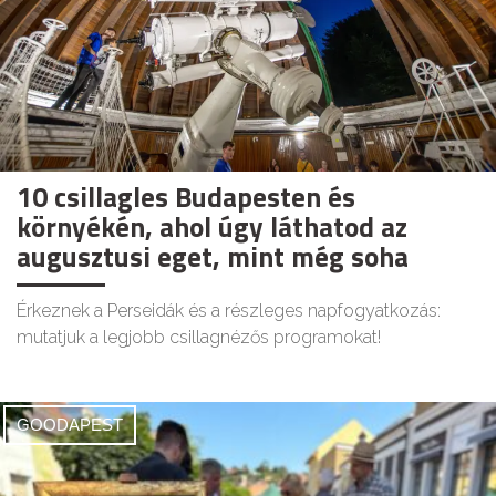
10 csillagles Budapesten és
környékén, ahol úgy láthatod az
augusztusi eget, mint még soha
Érkeznek a Perseidák és a részleges napfogyatkozás:
mutatjuk a legjobb csillagnézős programokat!
GOODAPEST