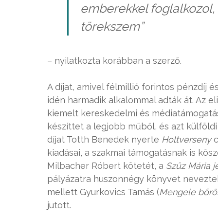
emberekkel foglalkozol, 
törekszem”
– nyilatkozta korábban a szerző.
A díjat, amivel félmillió forintos pénzdíj 
idén harmadik alkalommal adták át. Az e
kiemelt kereskedelmi és médiatámogatást 
készíttet a legjobb műből, és azt külföldi
díjat Totth Benedek nyerte
Holtverseny
c
kiadásai, a szakmai támogatásnak is kös
Milbacher Róbert kötetét, a
Szűz Mária 
pályázatra huszonnégy könyvet neveztek 
mellett Gyurkovics Tamás (
Mengele bőr
ö
jutott.