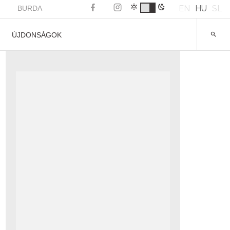
EN
HU
SL
BURDA
ÚJDONSÁGOK