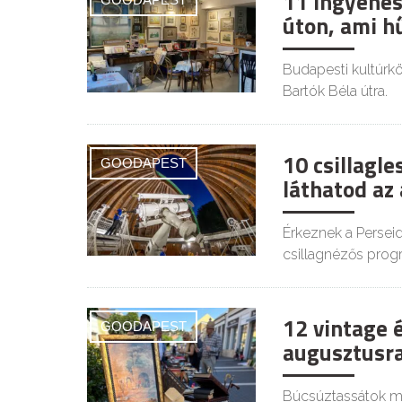
11 ingyenes
úton, ami h
Budapesti kultúrkör
Bartók Béla útra.
10 csillagl
GOODAPEST
láthatod az
Érkeznek a Persei
csillagnézős prog
12 vintage 
GOODAPEST
augusztusra
Búcsúztassátok mél