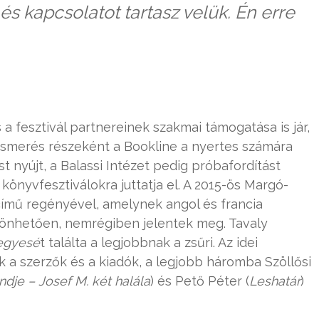
és kapcsolatot tartasz velük. Én erre
és a fesztivál partnereinek szakmai támogatása is jár,
lismerés részeként a Bookline a nyertes számára
nyújt, a Balassi Intézet pedig próbafordítást
 könyvfesztiválokra juttatja el. A 2015-ös Margó-
ímű regényével, amelynek angol és francia
zönhetően, nemrégiben jelentek meg. Tavaly
jegyes
é
t találta a legjobbnak a zsűri. Az idei
a szerzők és a kiadók, a legjobb háromba Szöllősi
ndje – Josef M. k
é
t hal
ála
) és Pető Péter (
Leshatár
)