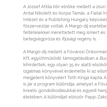
A József Attila Kör elnöke mellett a zsűr
Antal Nikolett és Korpa Tamás, a Fiatal 
Intézet és a Publishing Hungary képvisel
főszervezője voltak. A Margó-díj esetéb
feltételekkel mérettetett meg ismert és is
betegségpróza és ifjúsági regény is.
A Margó-díj mellett a Fővárosi Önkormán
Kft. együttműködő támogatásában a
Bud
kihirdették, egy olyan 35 év alatti elsőköt
izgalmas könyvével érdemelte ki az elism
megjelent könyvéért Tóth Kinga kapta. 
is jár a program különdíja, amelyet a Főv
kreatív gondolkodásukkal és egyedi hang
életében. A különdíjat először Papp-Zako