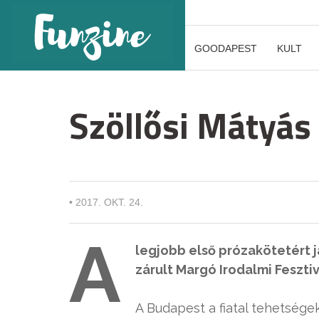
GOODAPEST
KULT
Szöllősi Mátyás 
•
2017. OKT. 24.
A
legjobb első prózakötetért j
zárult Margó Irodalmi Feszti
A Budapest a fiatal tehetsége