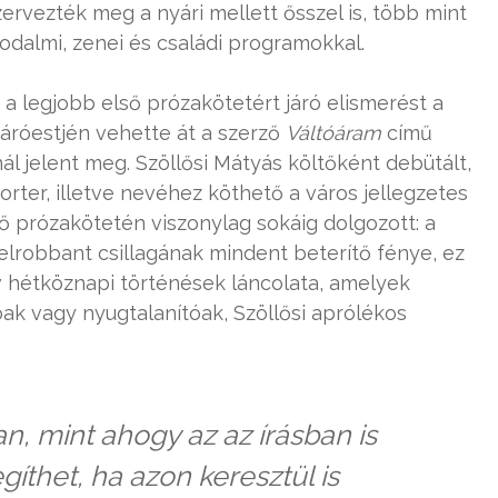
ervezték meg a nyári mellett ősszel is, több mint
odalmi, zenei és családi programokkal.
: a legjobb első prózakötetért járó elismerést a
záróestjén vehette át a szerző
Váltóá
ram
című
l jelent meg. Szöllősi Mátyás költőként debütált,
porter, illetve nevéhez köthető a város jellegzetes
ső prózakötetén viszonylag sokáig dolgozott: a
elrobbant csillagának mindent beterítő fénye, ez
v hétköznapi történések láncolata, amelyek
óak vagy nyugtalanítóak, Szöllősi aprólékos
, mint ahogy az az írásban is
gíthet, ha azon keresztül is