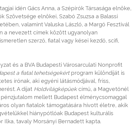
i tagjai idén Gács Anna, a Szépírók Társasága elnöke,
Írók Szövetsége elnökei, Szabó Zsuzsa a Balassi
etében, valamint Valuska László, a Margó Fesztivál
en a nevezett címek között ugyanolyan
meretlen szerző, fiatal vagy kései kezdő, scifi,
yzat és a BVA Budapesti Városarculati Nonprofit
apest a fiatal tehets
é
gek
é
rt
program különdíját is
etes írónak, aki egyéni látásmódjával, friss,
erést. A díjat
Holdvil
ágk
é
pűek
című, a Magvetőnél
A pénzjutalom mellett Budapest élménycsomaggal
áros olyan fiatalok támogatására hívott életre, akik
vételükkel hiánypótlóak Budapest kulturális
r Ilka, tavaly Morsányi Bernadett kapta.