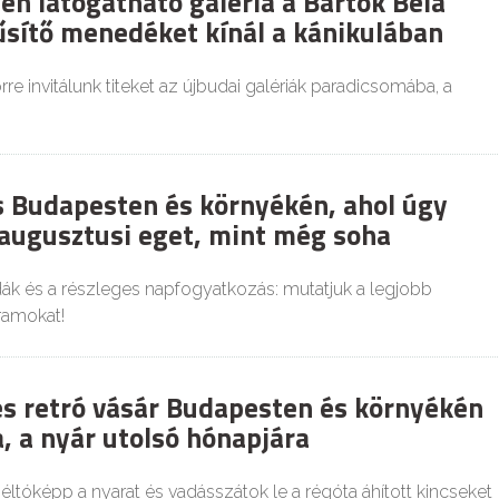
en látogatható galéria a Bartók Béla
űsítő menedéket kínál a kánikulában
re invitálunk titeket az újbudai galériák paradicsomába, a
es Budapesten és környékén, ahol úgy
 augusztusi eget, mint még soha
dák és a részleges napfogyatkozás: mutatjuk a legjobb
ramokat!
és retró vásár Budapesten és környékén
, a nyár utolsó hónapjára
tóképp a nyarat és vadásszátok le a régóta áhított kincseket