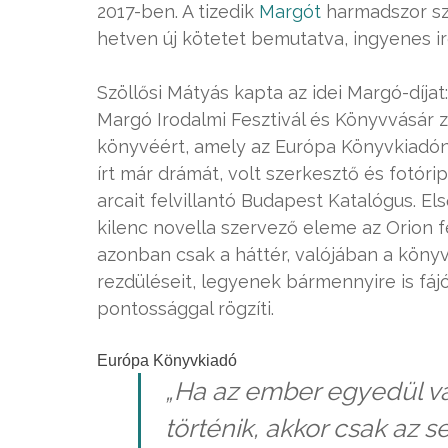
2017-ben. A tizedik
Margót
harmadszor sz
hetven új kötetet bemutatva, ingyenes ir
Szöllősi Mátyás kapta az idei Margó-díjat
Margó Irodalmi Fesztivál és Könyvvásár 
könyvéért, amely az Európa Könyvkiadóná
írt már drámát, volt szerkesztő és fotóri
arcait felvillantó Budapest Katalógus. El
kilenc novella szervező eleme az Orion f
azonban csak a háttér, valójában a köny
rezdüléseit, legyenek bármennyire is fáj
pontossággal rögzíti.
Európa Könyvkiadó
„Ha az ember egyedül van
történik, akkor csak az se