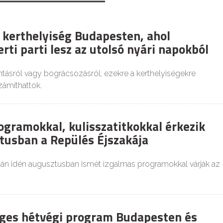
 kerthelyiség Budapesten, ahol
rti parti lesz az utolsó nyári napokból
tásról vagy bográcsozásról, ezekre a kerthelyiségekre
zámíthattok.
ogramokkal, kulisszatitkokkal érkezik
tusban a Repülés Éjszakája
ján idén augusztusban ismét izgalmas programokkal várják az
ges hétvégi program Budapesten és