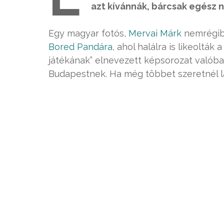
azt kívánnák, bárcsak egész 
Egy magyar fotós,
Mervai Márk
nemrégibe
Bored Pandára
, ahol halálra is likeolták
játékának” elnevezett képsorozat valób
Budapestnek. Ha még többet szeretnél lá