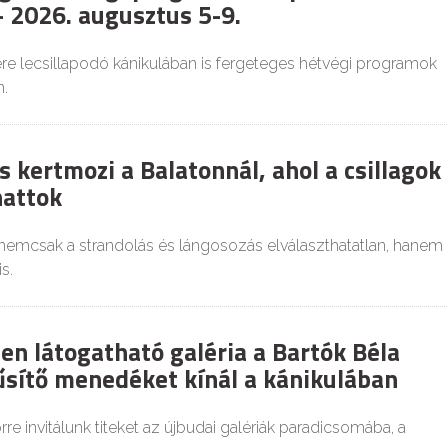
 2026. augusztus 5-9.
re lecsillapodó kánikulában is fergeteges hétvégi programok
.
 kertmozi a Balatonnál, ahol a csillagok
hattok
 nemcsak a strandolás és lángosozás elválaszthatatlan, hanem
s.
en látogatható galéria a Bartók Béla
űsítő menedéket kínál a kánikulában
re invitálunk titeket az újbudai galériák paradicsomába, a