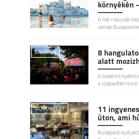
környékén –
A hét második felé
várnak Budapesten
8 hangulatos
BALATON
alatt moziz
A balatoni nyártól
a szabadtéri mozi i
11 ingyenes
GOODAPEST
úton, ami h
Budapesti kultúrkör