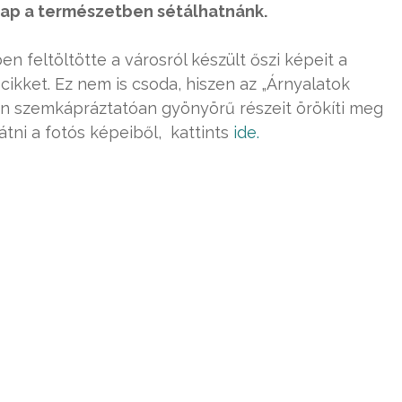
nap a természetben sétálhatnánk.
n feltöltötte a városról készült őszi képeit a
 a cikket. Ez nem is csoda, hiszen az „Árnyalatok
an szemkápráztatóan gyönyörű részeit örökíti meg
tni a fotós képeiből, kattints
ide.