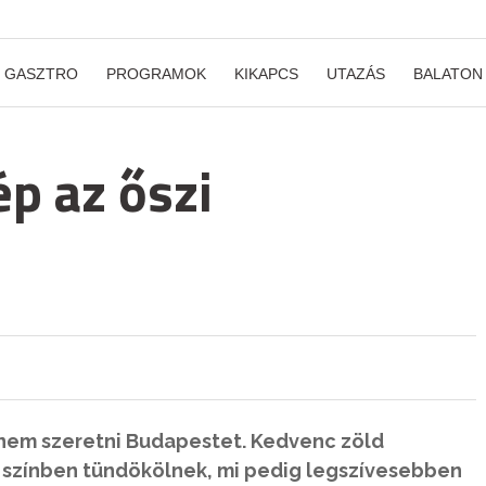
GASZTRO
PROGRAMOK
KIKAPCS
UTAZÁS
BALATON
p az őszi
 nem szeretni Budapestet. Kedvenc zöld
yi színben tündökölnek, mi pedig legszívesebben