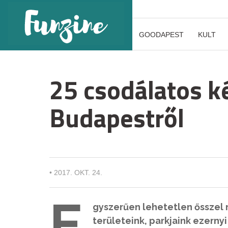
GOODAPEST
KULT
25 csodálatos ké
Budapestről
•
2017. OKT. 24.
E
gyszerűen lehetetlen ősszel
területeink, parkjaink ezern