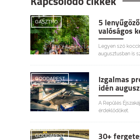
Kapcsolódó cikkek
5 lenyűgöző
GASZTRO
valóságos ke
Legyen szó koccin
augusztusban is s
Izgalmas pr
GOODAPEST
idén augusz
A Repülés Éjszaká
érdeklődőket.
30+ fergete
GOODAPEST