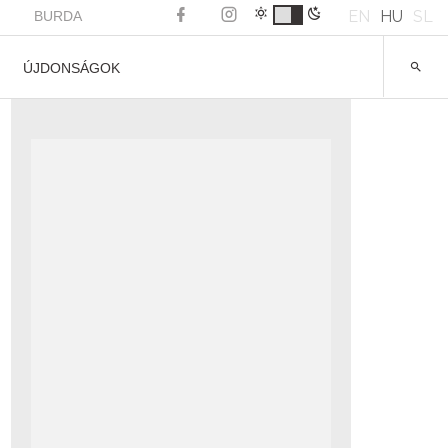
EN
HU
SL
BURDA
ÚJDONSÁGOK