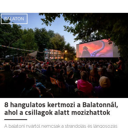
BALATON
8 hangulatos kertmozi a Balatonnál,
ahol a csillagok alatt mozizhattok
A balatoni nyártól nemcsak a strandolás és lángosozás