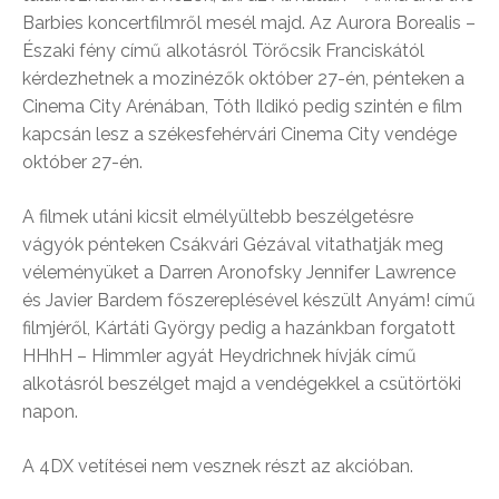
Barbies koncertfilmről mesél majd. Az Aurora Borealis –
Északi fény című alkotásról Törőcsik Franciskától
kérdezhetnek a mozinézők október 27-én, pénteken a
Cinema City Arénában, Tóth Ildikó pedig szintén e film
kapcsán lesz a székesfehérvári Cinema City vendége
október 27-én.
A filmek utáni kicsit elmélyültebb beszélgetésre
vágyók pénteken Csákvári Gézával vitathatják meg
véleményüket a Darren Aronofsky Jennifer Lawrence
és Javier Bardem főszereplésével készült Anyám! című
filmjéről, Kártáti György pedig a hazánkban forgatott
HHhH – Himmler agyát Heydrichnek hívják című
alkotásról beszélget majd a vendégekkel a csütörtöki
napon.
A 4DX vetítései nem vesznek részt az akcióban.