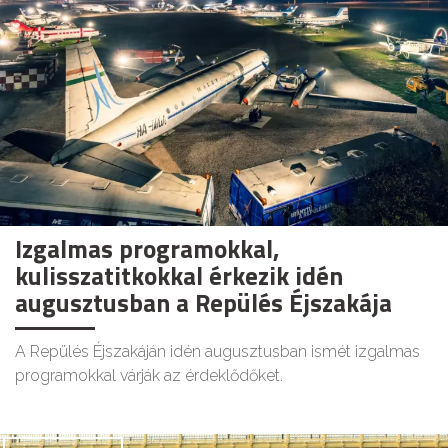
Izgalmas programokkal,
kulisszatitkokkal érkezik idén
augusztusban a Repülés Éjszakája
A Repülés Éjszakáján idén augusztusban ismét izgalmas
programokkal várják az érdeklődőket.