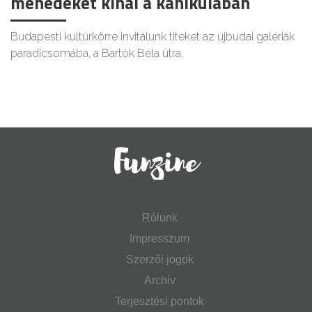
menedéket kínál a kánikulában
Budapesti kultúrkörre invitálunk titeket az újbudai galériák
paradicsomába, a Bartók Béla útra.
Rólunk
Impresszum
Szerzői jogok
Archív
Terjesztési pontok