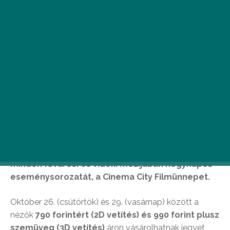
Hatodik alkalommal rendezi meg a Cinema City
minden fővárosi és vidéki mozijában négynapos
eseménysorozatát, a Cinema City Filmünnepet.
Október 26. (csütörtök) és 29. (vasárnap) között a
nézők
790 forintért (2D vetítés) és 990 forint plusz
szemüveg (3D vetítés)
áron vásárolhatnak jegyet