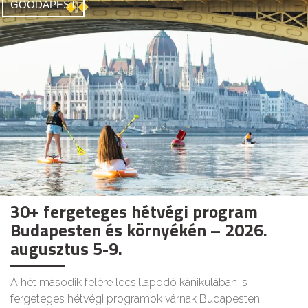
GOODAPEST
30+ fergeteges hétvégi program
Budapesten és környékén – 2026.
augusztus 5-9.
A hét második felére lecsillapodó kánikulában is
fergeteges hétvégi programok várnak Budapesten.