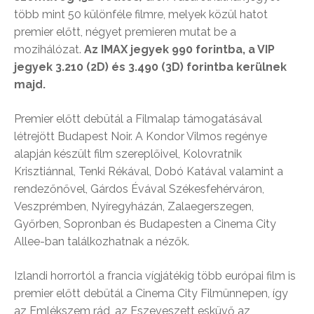
több mint 50 különféle filmre, melyek közül hatot
premier előtt, négyet premieren mutat be a
mozihálózat.
Az IMAX jegyek 990 forintba, a VIP
jegyek 3.210 (2D) és 3.490 (3D) forintba kerülnek
majd.
Premier előtt debütál a Filmalap támogatásával
létrejött Budapest Noir. A Kondor Vilmos regénye
alapján készült film szereplőivel, Kolovratnik
Krisztiánnal, Tenki Rékával, Dobó Katával valamint a
rendezőnővel, Gárdos Évával Székesfehérváron,
Veszprémben, Nyíregyházán, Zalaegerszegen,
Győrben, Sopronban és Budapesten a Cinema City
Allee-ban találkozhatnak a nézők.
Izlandi horrortól a francia vígjátékig több európai film is
premier előtt debütál a Cinema City Filmünnepen, így
az Emlékszem rád, az Eszeveszett esküvő az