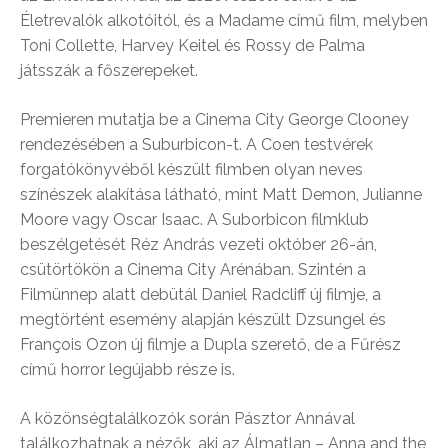
Életrevalók alkotóitól, és a Madame című film, melyben
Toni Collette, Harvey Keitel és Rossy de Palma
játsszák a főszerepeket.
Premieren mutatja be a Cinema City George Clooney
rendezésében a Suburbicon-t. A Coen testvérek
forgatókönyvéből készült filmben olyan neves
színészek alakítása látható, mint Matt Demon, Julianne
Moore vagy Oscar Isaac. A Suborbicon filmklub
beszélgetését Réz András vezeti október 26-án,
csütörtökön a Cinema City Arénában. Szintén a
Filmünnep alatt debütál Daniel Radcliff új filmje, a
megtörtént esemény alapján készült Dzsungel és
François Ozon új filmje a Dupla szerető, de a Fűrész
című horror legújabb része is.
A közönségtalálkozók során Pásztor Annával
találkozhatnak a nézők, aki az Álmatlan – Anna and the