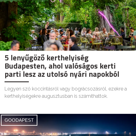
5 lenyűgöző kerthelyiség
Budapesten, ahol valóságos kerti
parti lesz az utolsó nyári napokból
Legyen szó koccintásról vagy bográcsozásról, ezekre a
kerthelyiségekre augusztusban is számíthattok.
GOODAPEST