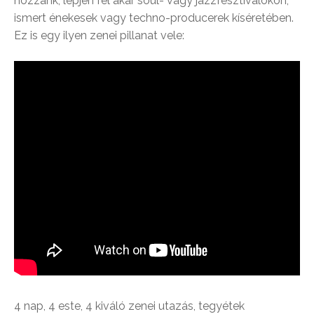
hozzánk, lépjen fel akár soul- vagy jazzfesztiválokon,
ismert énekesek vagy techno-producerek kíséretében.
Ez is egy ilyen zenei pillanat vele:
4 nap, 4 este, 4 kiváló zenei utazás, tegyétek