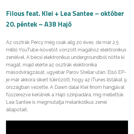
Filous feat. Klei + Lea Santee – október
20. péntek – A38 Hajó
Az osztrák Percy még csak alig 20 éves, de már 2,5
millió YouTube-követőt vonzott magához elektronikus
zenéivel. A bécsi elektronikus undergroundból nőtte ki
magát, majd elérte az osztrák elektronika
másodvirágzását, ugyebár Parov Stellar után. Első EP-
je már akkora sikert tükrözött, hogy az iTunes listákat 9
országban vezette. A Dawn dalai Klei finom hangjával
fűszerezve kerülnek a Hajó színpadára, míg mellettük
Lea Santee is megmutatja melankolikus zenei
állapotait.