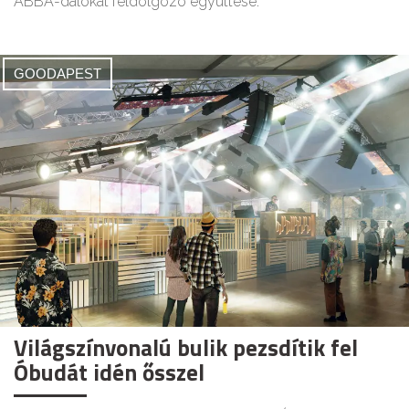
ABBA-dalokat feldolgozó együttese.
GOODAPEST
Világszínvonalú bulik pezsdítik fel
Óbudát idén ősszel