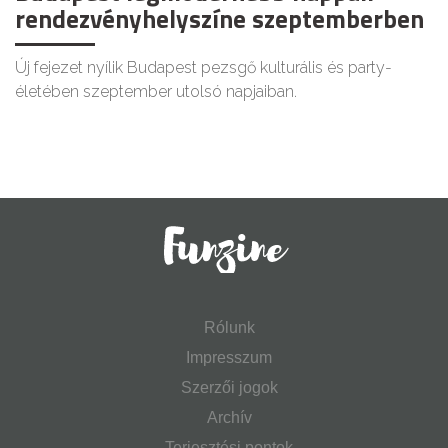
rendezvényhelyszíne szeptemberben
Új fejezet nyílik Budapest pezsgő kulturális és party-
életében szeptember utolsó napjaiban.
Rólunk
Impresszum
Szerzői jogok
Archív
Terjesztési pontok