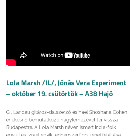
Lola Marsh /IL/, Jónás Vera Experiment
– október 19. csütörtök – A38 Hajó
Gil Landau gitáros-dalszerző és Yael Shoshana Cohen
énekesnő bemutatkozó nagylemezével tér vissza
Budapestre. A Lola Marsh néven ismert indie-folk
együttes Izrael egyik legnépszerűbb zenei felállása,