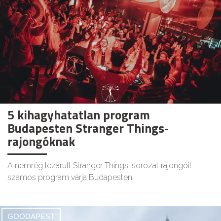
5 kihagyhatatlan program
Budapesten Stranger Things-
rajongóknak
A nemrég lezárult Stranger Things-sorozat rajongóit
számos program várja Budapesten.
GOODAPEST