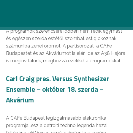
körülmények között a munkára koncentrálni.
Ráadásul 4 olyan programit tartogat a hét, melyekről
szentségtörés lenne lemaradnod.
A programok szerencsére időben nem fedik egymást
és egészen szerda estétől szombat estig okoznak
számunkra zenei örömöt. A partisorozat a CAFe
Budapestet és az Akváriumot is eléri, de az A38 Hajóra
is meginvitálunk, méghozzá ezekkel a programokkal:
Carl Craig pres. Versus Synthesizer
Ensemble – október 18. szerda –
Akvárium
A CAFe Budapest legizgalmasabb elektronika
programja lesz a detroiti techno legenda hazai
fellépése, aki Versus című, szimfonikus zenére