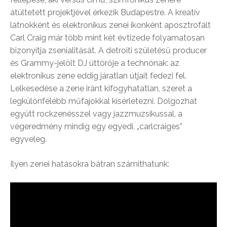
átültetett projektjével érkezik Budapestre. A kreatív
látnokként és elektronikus zenei ikonként aposztrofált
Carl Craig már több mint két évtizede folyamatosan
bizonyítja zsenialitását. A detroiti születésű producer
és Grammy-jelölt DJ úttörője a technónak: az
elektronikus zene eddig járatlan útjait fedezi fel.
Lelkesedése a zene iránt kifogyhatatlan, szeret a
legkülönfélébb műfajokkal kísérletezni. Dolgozhat
együtt rockzenésszel vagy jazzmuzsikussal, a
végeredmény mindig egy egyedi, „carlcraiges”
egyveleg.
Ilyen zenei hatásokra bátran számíthatunk: