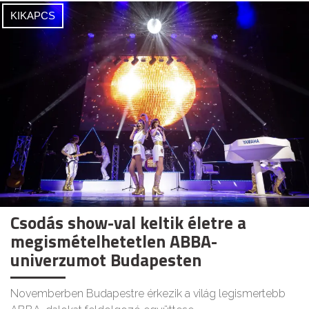
KIKAPCS
Csodás show-val keltik életre a
megismételhetetlen ABBA-
univerzumot Budapesten
Novemberben Budapestre érkezik a világ legismertebb