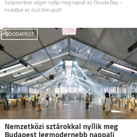
Szeptember végén nyitja meg kapuit az Óbuda Bay –
mutatjuk az őszi line upot!
GOODAPEST
Nemzetközi sztárokkal nyílik meg
Budapest legmodernebb nappali