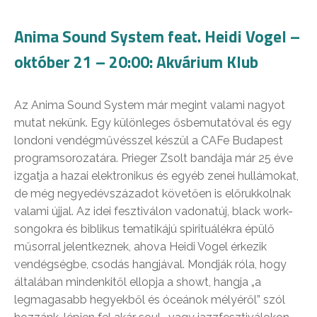
Anima Sound System feat. Heidi Vogel –
október 21 – 20:00: Akvárium Klub
Az Anima Sound System már megint valami nagyot
mutat nekünk. Egy különleges ősbemutatóval és egy
londoni vendégművésszel készül a CAFe Budapest
programsorozatára. Prieger Zsolt bandája már 25 éve
izgatja a hazai elektronikus és egyéb zenei hullámokat,
de még negyedévszázadot követően is előrukkolnak
valami újjal. Az idei fesztiválon vadonatúj, black work-
songokra és biblikus tematikájú spirituálékra épülő
műsorral jelentkeznek, ahova Heidi Vogel érkezik
vendégségbe, csodás hangjával. Mondják róla, hogy
általában mindenkitől ellopja a showt, hangja „a
legmagasabb hegyekből és óceánok mélyéről” szól