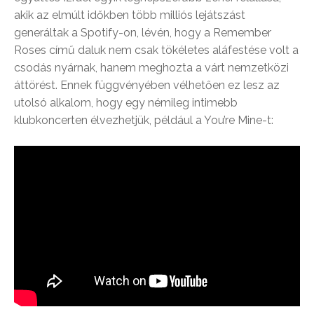
akik az elmúlt időkben több milliós lejátszást
generáltak a Spotify-on, lévén, hogy a Remember
Roses című daluk nem csak tökéletes aláfestése volt a
csodás nyárnak, hanem meghozta a várt nemzetközi
áttörést. Ennek függvényében vélhetően ez lesz az
utolsó alkalom, hogy egy némileg intimebb
klubkoncerten élvezhetjük, például a You’re Mine-t: