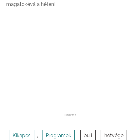
magatokévá a héten!
Kikapcs
Programok
buli
hétvége
,