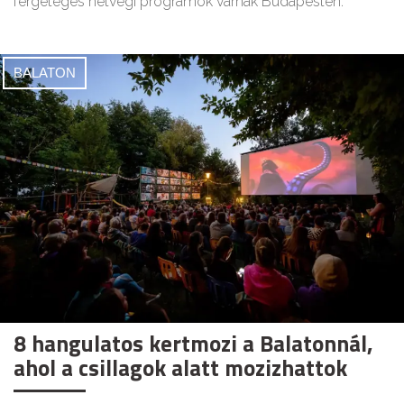
fergeteges hétvégi programok várnak Budapesten.
BALATON
8 hangulatos kertmozi a Balatonnál,
ahol a csillagok alatt mozizhattok