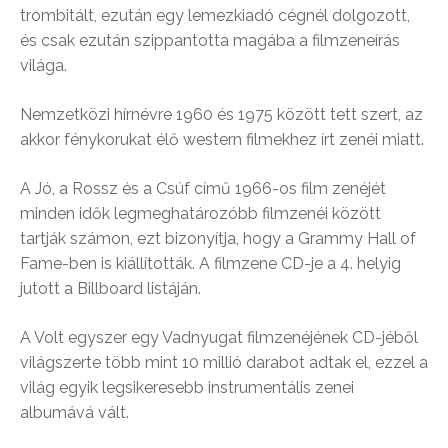
trombitált, ezután egy lemezkiadó cégnél dolgozott,
és csak ezután szippantotta magába a filmzeneírás
világa.
Nemzetközi hírnévre 1960 és 1975 között tett szert, az
akkor fénykorukat élő western filmekhez írt zenéi miatt.
A Jó, a Rossz és a Csúf című 1966-os film zenéjét
minden idők legmeghatározóbb filmzenéi között
tartják számon, ezt bizonyítja, hogy a Grammy Hall of
Fame-ben is kiállították. A filmzene CD-je a 4. helyig
jutott a Billboard listáján.
A Volt egyszer egy Vadnyugat filmzenéjének CD-jéből
világszerte több mint 10 millió darabot adtak el, ezzel a
világ egyik legsikeresebb instrumentális zenei
albumává vált.