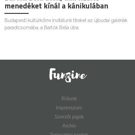
menedéket kínál a kánikulában
Budapesti kultúrkörre invitálunk titeket az újbudai galériák
paradicsomába, a Bartók Béla útra.
Rólunk
Impresszum
Szerzői jogok
Archív
Terjesztési pontok