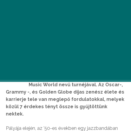
E
nnio Morricone október 18-án lép fel
a Papp László Budapest
Sportarénában, Maestro a 60 Years of
Music World nevű turnéjával. Az Oscar-,
Grammy -, és Golden Globe díjas zenész élete és
karrierje tele van meglepő fordulatokkal, melyek
közül 7 érdekes tényt össze is gyűjtöttünk
nektek.
Pályája elején, az ’50-es években egy jazzbandában