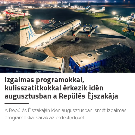
Izgalmas programokkal,
kulisszatitkokkal érkezik idén
augusztusban a Repülés Éjszakája
A Repülés Éjszakáján idén augusztusban ismét izgalmas
programokkal várják az érdeklődőket.