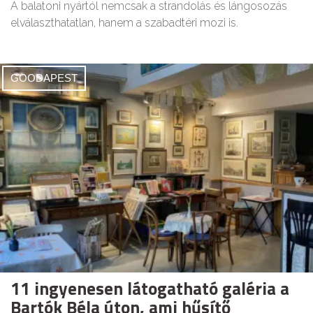
A balatoni nyártól nemcsak a strandolás és lángosozás
elválaszthatatlan, hanem a szabadtéri mozi is.
GOODAPEST
11 ingyenesen látogatható galéria a
Bartók Béla úton, ami hűsítő