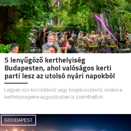
5 lenyűgöző kerthelyiség
Budapesten, ahol valóságos kerti
parti lesz az utolsó nyári napokból
Legyen szó koccintásról vagy bográcsozásról, ezekre a
kerthelyiségekre augusztusban is számíthattok.
GOODAPEST