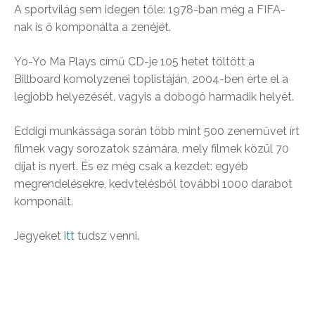
A sportvilág sem idegen tőle: 1978-ban még a FIFA-
nak is ő komponálta a zenéjét.
Yo-Yo Ma Plays című CD-je 105 hetet töltött a
Billboard komolyzenei toplistáján, 2004-ben érte el a
legjobb helyezését, vagyis a dobogó harmadik helyét.
Eddigi munkássága során több mint 500 zeneművet írt
filmek vagy sorozatok számára, mely filmek közül 70
díjat is nyert. És ez még csak a kezdet: egyéb
megrendelésekre, kedvtelésből további 1000 darabot
komponált.
Jegyeket
itt
tudsz venni.