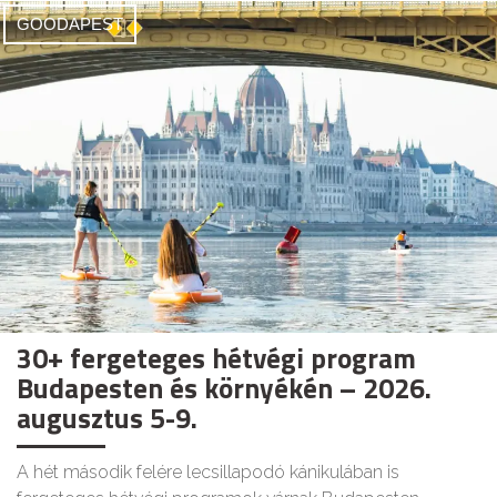
GOODAPEST
30+ fergeteges hétvégi program
Budapesten és környékén – 2026.
augusztus 5-9.
A hét második felére lecsillapodó kánikulában is