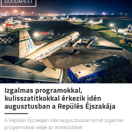
GOODAPEST
Izgalmas programokkal,
kulisszatitkokkal érkezik idén
augusztusban a Repülés Éjszakája
A Repülés Éjszakáján idén augusztusban ismét izgalmas
programokkal várják az érdeklődőket.