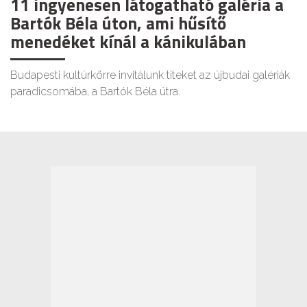
11 ingyenesen látogatható galéria a
Bartók Béla úton, ami hűsítő
menedéket kínál a kánikulában
Budapesti kultúrkörre invitálunk titeket az újbudai galériák
paradicsomába, a Bartók Béla útra.