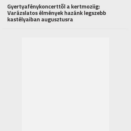
Gyertyafénykoncerttől a kertmoziig:
Varázslatos élmények hazánk legszebb
kastélyaiban augusztusra