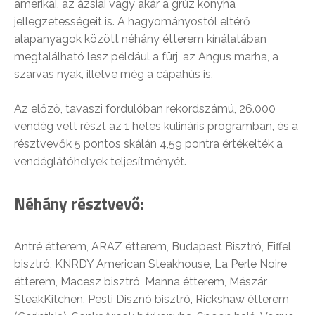
amerikai, az ázsiai vagy akár a grúz konyha
jellegzetességeit is. A hagyományostól eltérő
alapanyagok között néhány étterem kínálatában
megtalálható lesz például a fürj, az Angus marha, a
szarvas nyak, illetve még a cápahús is.
Az előző, tavaszi fordulóban rekordszámú, 26.000
vendég vett részt az 1 hetes kulináris programban, és a
résztvevők 5 pontos skálán 4,59 pontra értékelték a
vendéglátóhelyek teljesítményét.
Néhány résztvevő:
Antré étterem, ARAZ étterem, Budapest Bisztró, Eiffel
bisztró, KNRDY American Steakhouse, La Perle Noire
étterem, Macesz bisztró, Manna étterem, Mészár
SteakKitchen, Pesti Disznó bisztró, Rickshaw étterem