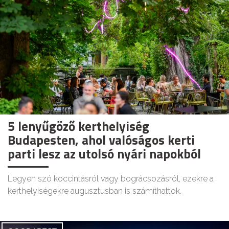
5 lenyűgöző kerthelyiség
Budapesten, ahol valóságos kerti
parti lesz az utolsó nyári napokból
Legyen szó koccintásról vagy bográcsozásról, ezekre a
kerthelyiségekre augusztusban is számíthattok.