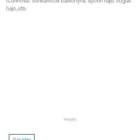
(Corinthia), SonkaArcok bárkonyha, Spoon hajó, Vogue
hajó…stb.
Gasztro