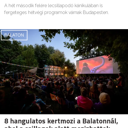
A hét második felére lecsillapodó kánikulában is
fergeteges hétvégi programok várnak Budapesten.
BALATON
8 hangulatos kertmozi a Balatonnál,