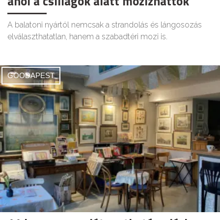
ahol a csillagok alatt mozizhattok
A balatoni nyártól nemcsak a strandolás és lángosozás
elválaszthatatlan, hanem a szabadtéri mozi is.
GOODAPEST