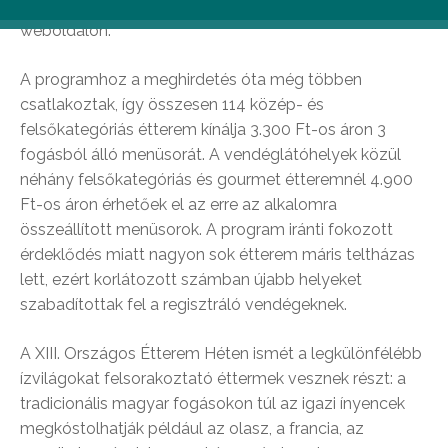
előzetesen asztalt foglalnak a
www.etteremhet.hu
weboldalon.
A programhoz a meghirdetés óta még többen
csatlakoztak, így összesen 114 közép- és
felsőkategóriás étterem kínálja 3.300 Ft-os áron 3
fogásból álló menüsorát. A vendéglátóhelyek közül
néhány felsőkategóriás és gourmet étteremnél 4.900
Ft-os áron érhetőek el az erre az alkalomra
összeállított menüsorok. A program iránti fokozott
érdeklődés miatt nagyon sok étterem máris teltházas
lett, ezért korlátozott számban újabb helyeket
szabadítottak fel a regisztráló vendégeknek.
A XIII. Országos Étterem Héten ismét a legkülönfélébb
ízvilágokat felsorakoztató éttermek vesznek részt: a
tradicionális magyar fogásokon túl az igazi ínyencek
megkóstolhatják például az olasz, a francia, az