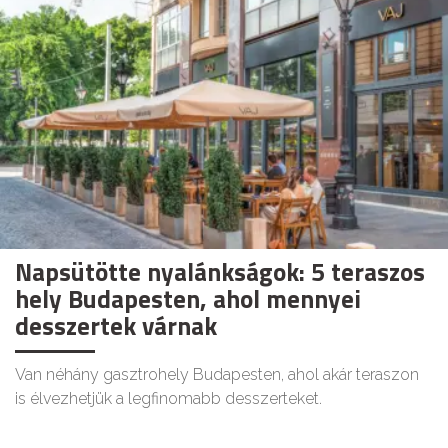
Napsütötte nyalánkságok: 5 teraszos
hely Budapesten, ahol mennyei
desszertek várnak
Van néhány gasztrohely Budapesten, ahol akár teraszon
is élvezhetjük a legfinomabb desszerteket.