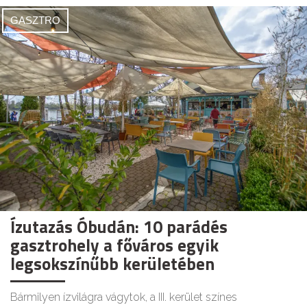
GASZTRO
Ízutazás Óbudán: 10 parádés
gasztrohely a főváros egyik
legsokszínűbb kerületében
Bármilyen ízvilágra vágytok, a III. kerület színes