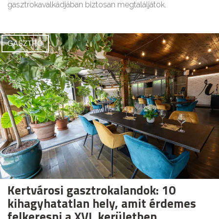
gasztrokavalkádjában biztosan megtaláljátok.
GASZTRO
Kertvárosi gasztrokalandok: 10
kihagyhatatlan hely, amit érdemes
felkeresni a XVI. kerületben