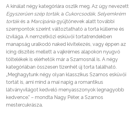
A kínálat négy kategóriára oszlik meg. Az úgy nevezett
Egyszerűen szép
torták
, a
Cukorcsodák
,
Selyemkrém
torták
és a
Marcipánia
gyűjtőnevek alatt további
szempontok szerint változtatható a torta külleme és
ízvilága. A nemzetközi esküvői tortatrendekben
manapság uralkodó naked kivitelezés, vagy éppen az
icing díszítés mellett a vajkrémes alapokon nyugvó
töltelékek is elérhetők már a Szamosnál is. A négy
kategóriában összesen tizenhét új torta található.
„Meghagytunk négy olyan klasszikus Szamos esküvői
tortát is, ami mind a mai napig a romantikus
látványvilágot kedvelő menyasszonyok legnagyobb
kedvence.” – mondta Nagy Péter, a Szamos
mestercukrásza.