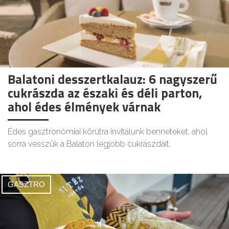
Balatoni desszertkalauz: 6 nagyszerű
cukrászda az északi és déli parton,
ahol édes élmények várnak
Édes gasztronómiai körútra invitálunk benneteket, ahol
sorra vesszük a Balaton legjobb cukrászdáit.
GASZTRO