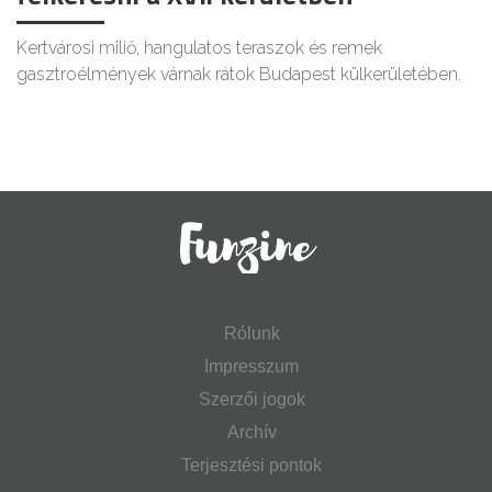
Kertvárosi miliő, hangulatos teraszok és remek
gasztroélmények várnak rátok Budapest külkerületében.
Rólunk
Impresszum
Szerzői jogok
Archív
Terjesztési pontok