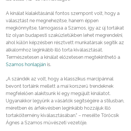
A kínálat kialakításánál fontos szempont volt, hogy a
választást ne megnehezítse, hanem éppen
megkönnyítse, támogassa a Szamos, így az új tortákat
tíz olyan budapesti szaküzletükben lehet megrendelni,
ahol külön képzésben résztvett munkatársak segítik az
alkalomhoz leginkább illő torta kiválasztását.
Természetesen a kínálat előzetesen megtekinthető a
Szamos honlapján
is.
„A szándék az volt, hogy a klasszikus marcipánnal
bevont tortáink mellett a mai korszerű trendeknek
megfelelően alakítsunk ki egy megújult kínálatot.
Ugyanakkor legyünk a vásárlók segítségére a stílusban,
méretben és árfekvésben leginkább hozzájuk illő
tortaköltemény kiválasztásában.” – mesélte Törőcsik
Ágnes a Szamos művészeti vezetője.