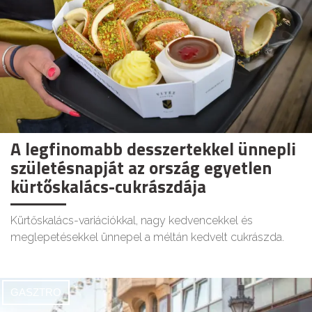
A legfinomabb desszertekkel ünnepli
születésnapját az ország egyetlen
kürtőskalács-cukrászdája
Kürtőskalács-variációkkal, nagy kedvencekkel és
meglepetésekkel ünnepel a méltán kedvelt cukrászda.
GASZTRO