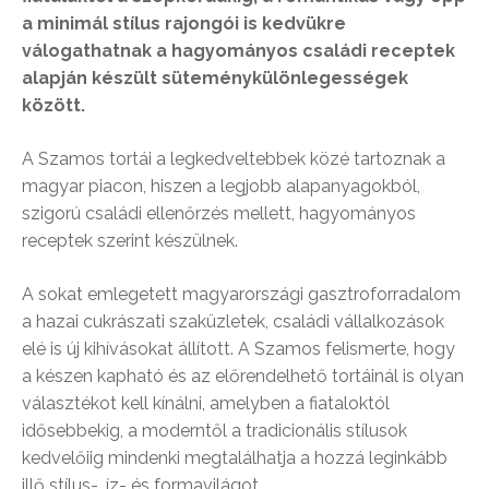
a minimál stílus rajongói is kedvükre
válogathatnak a hagyományos családi receptek
alapján készült süteménykülönlegességek
között.
A Szamos tortái a legkedveltebbek közé tartoznak a
magyar piacon, hiszen a legjobb alapanyagokból,
szigorú családi ellenőrzés mellett, hagyományos
receptek szerint készülnek.
A sokat emlegetett magyarországi gasztroforradalom
a hazai cukrászati szaküzletek, családi vállalkozások
elé is új kihívásokat állított. A Szamos felismerte, hogy
a készen kapható és az előrendelhető tortáinál is olyan
választékot kell kínálni, amelyben a fiataloktól
idősebbekig, a moderntől a tradicionális stílusok
kedvelőiig mindenki megtalálhatja a hozzá leginkább
illő stílus-, íz- és formavilágot.