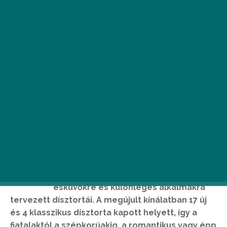
A
főváros egyik legszebb pontján, a
budai Szépkilátás Cukrászdában
mutatkoztak be a Szamos új,
esküvőkre és különleges alkalmakra
tervezett dísztortái. A megújult kínálatban 17 új
és 4 klasszikus dísztorta kapott helyett, így a
fiatalaktól a szépkorúakig, a romantikus vagy épp