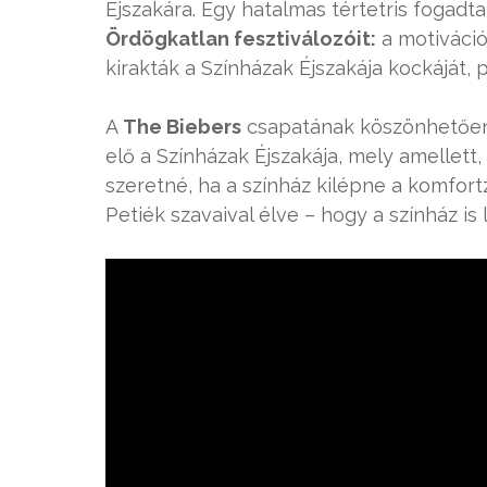
Éjszakára. Egy hatalmas tértetris fogadt
Ördögkatlan fesztiválozóit:
a motiváció
kirakták a Színházak Éjszakája kockáját
A
The Biebers
csapatának köszönhetően s
elő a Színházak Éjszakája, mely amellett
szeretné, ha a színház kilépne a komfor
Petiék szavaival élve – hogy a színház is 