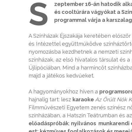
S
zeptember 16-án hatodik alk
és cooltúrára vágyókat a Szín
programmal várja a karszala
A Színházak Éjszakája keretében előszö
és Intézettel együttműködve színháztört
nyomozásba kezdhetnek a nemzeti színhá
színházak, az első hivatalos társulat és
Újlipóciában. Mind a harmincöt színházba
majd a játékos kedvűeket.
A hagyományokhoz híven a
programsor
hajnalig tart: lesz
karaoke
Az Őrült Nők 
Filmművészeti Egyetem zenés színész n
színházában, a Hatszín Teátrumban és az
előadáspróbák
;
nyilvános munkarendi 
est; kézműves foglalkozások és mesejá