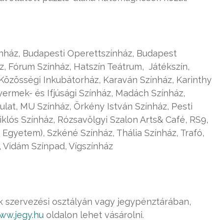
zínház, Budapesti Operettszínház, Budapest
, Fórum Színház, Hatszín Teátrum, Játékszín,
s Közösségi Inkubátorház, Karaván Színház, Karinthy
Gyermek- és Ifjúsági Színház, Madách Színház,
at, MU Színház, Örkény István Színház, Pesti
klós Színház, Rózsavölgyi Szalon Arts& Café, RS9,
Egyetem), Szkéné Színház, Thália Színház, Trafó,
z, Vidám Színpad, Vígszínház
k szervezési osztályán vagy jegypénztárában,
ww.jegy.hu
oldalon lehet vásárolni.