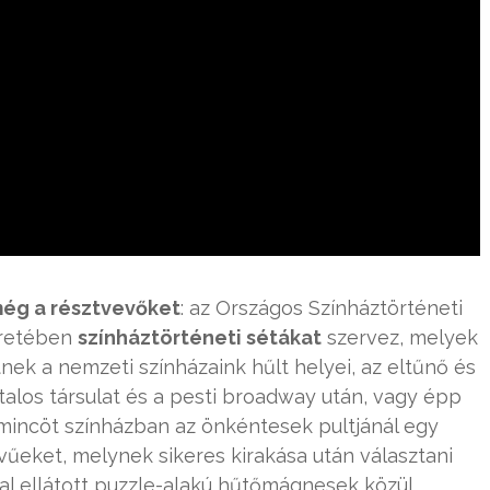
még a résztvevőket
: az Országos Színháztörténeti
eretében
színháztörténeti sétákat
szervez, melyek
k a nemzeti színházaink hűlt helyei, az eltűnő és
talos társulat és a pesti broadway után, vagy épp
mincöt színházban az önkéntesek pultjánál egy
vűeket, melynek sikeres kirakása után választani
al ellátott puzzle-alakú hűtőmágnesek közül.