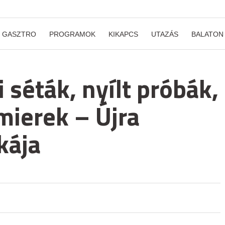
GASZTRO
PROGRAMOK
KIKAPCS
UTAZÁS
BALATON
 séták, nyílt próbák,
mierek – Újra
kája