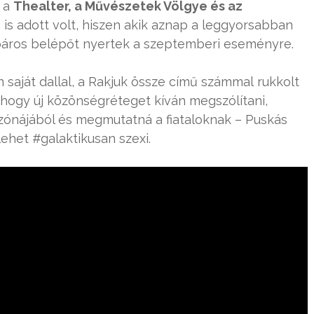
a a
Thealter, a Művészetek Völgye és az
 is adott volt, hiszen akik aznap a leggyorsabban
, páros belépőt nyertek a szeptemberi eseményre.
aját dallal, a Rakjuk össze című számmal rukkolt
, hogy új közönségréteget kíván megszólítani,
tzónájából és megmutatná a fiataloknak – Puskás
lehet #galaktikusan szexi.