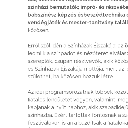
színházi bemutatók; impró- és részvéte
bábszínész képzés ésbeszédtechnika ór
vendégjáték és mester-tanítvány talál
közösen.
Erről szól idén a Színházak Éjszakája: az
ö
leomlik a színpadot és nézőteret elválas
szereplők, csupán résztvevők, akik közö
es Színházak Éjszakája mottója, mert az i
születhet, ha közösen hozzuk létre.
Az idei programsorozatnak többek között a
fiatalos lendületet vegyen, valamint, még
kapjanak a nyílt naphoz, akik szabadidej
színházba. Ezért tartották fontosnak a 
fesztiválokon is arra buzdítsák a fiatalo