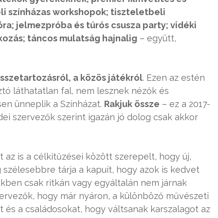
li színházas workshopok; tiszteletbeli
a; jelmezpróba és túrós csusza party; vidéki
kozás; táncos mulatság hajnalig
– együtt,
sszetartozásról, a közös játékról
. Ezen az estén
ztó láthatatlan fal, nem lesznek nézők és
sen ünneplik a Színházat.
Rakjuk össze
– ez a 2017-
dei szervezők szerint igazán jó dolog csak akkor
z is a célkitűzései között szerepelt, hogy új,
 szélesebbre tárja a kapuit, hogy azok is kedvet
ükben csak ritkán vagy egyáltalán nem járnak
szervezők, hogy már nyáron, a különböző művészeti
kat és a családosokat, hogy váltsanak karszalagot az