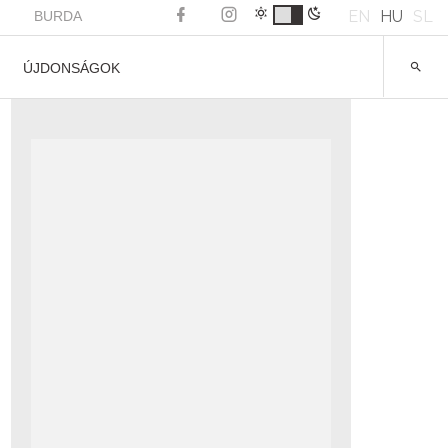
EN
HU
SL
BURDA
ÚJDONSÁGOK