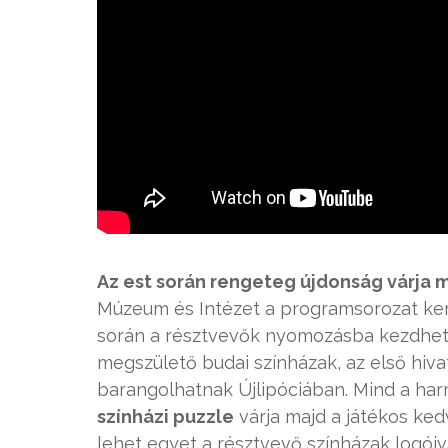
Az est során rengeteg újdonság várja 
Múzeum és Intézet a programsorozat k
során a résztvevők nyomozásba kezdhetne
megszülető budai színházak, az első hiva
barangolhatnak Újlipóciában. Mind a har
színházi puzzle
várja majd a játékos ked
lehet egyet a résztvevő színházak logóiv