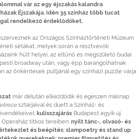
alommal vár az egy éjszakás kalandra
házak Éjszakája. Idén 35 színház több tucat
ggal rendelkező érdeklődőket.
r szerveznek az Országos Színháztörténeti Múzeum
éneti sétákat, melyek során a résztvevők
zaink hűlt helyei, az eltűnő és megszülető budai
 a pesti broadway után, vagy épp barangolhatnak
n az önkéntesek pultjánál egy színházi puzzle várja
ozat
már délután elkezdődik és egészen másnap
Ketrece
sztárjaival és duett a Színház- és
övendékeivel;
kulisszajárás
Budapest egyik új
 Operaház titkos tereiben;
nyílt tánc-, olvasó- és
értekezlet és beépítés
;
slampoetry és stand up
tékok gyerekeknek; premier filmvetítés és