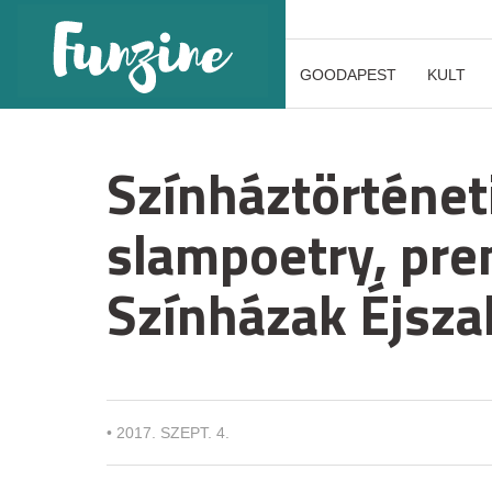
GOODAPEST
KULT
Színháztörténeti
slampoetry, pre
Színházak Éjsza
•
2017. SZEPT. 4.