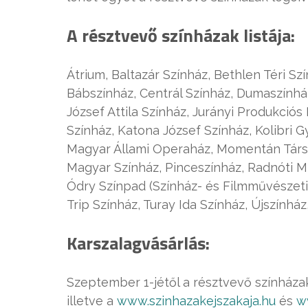
A résztvevő színházak listája:
Átrium, Baltazár Színház, Bethlen Téri S
Bábszínház, Centrál Színház, Dumaszínház
József Attila Színház, Jurányi Produkció
Színház, Katona József Színház, Kolibri 
Magyar Állami Operaház, Momentán Társul
Magyar Színház, Pinceszínház, Radnóti Mi
Ódry Színpad (Színház- és Filmművészeti 
Trip Színház, Turay Ida Színház, Újszínhá
Karszalagvásárlás:
Szeptember 1-jétől a résztvevő színháza
illetve a
www.szinhazakejszakaja.hu
és
w