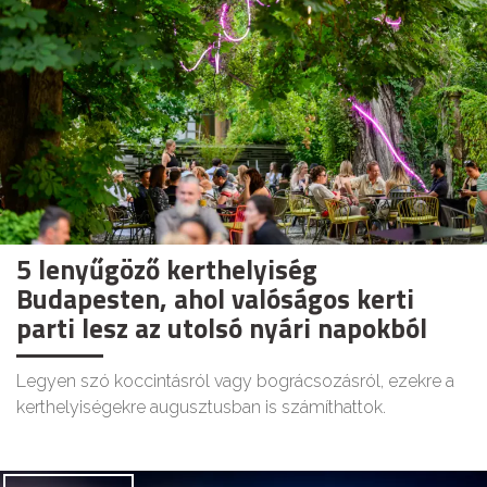
5 lenyűgöző kerthelyiség
Budapesten, ahol valóságos kerti
parti lesz az utolsó nyári napokból
Legyen szó koccintásról vagy bográcsozásról, ezekre a
kerthelyiségekre augusztusban is számíthattok.