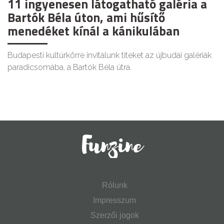
11 ingyenesen látogatható galéria a
Bartók Béla úton, ami hűsítő
menedéket kínál a kánikulában
Budapesti kultúrkörre invitálunk titeket az újbudai galériák
paradicsomába, a Bartók Béla útra.
Rólunk
Impresszum
Szerzői jogok