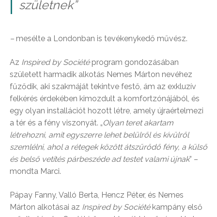
születnek”
–
mesélte a Londonban is tevékenykedő művész.
Az
Inspired by Société
program gondozásában
született harmadik alkotás Nemes Márton nevéhez
fűződik, aki szakmáját tekintve festő, ám az exkluzív
felkérés érdekében kimozdult a komfortzónájából, és
egy olyan installációt hozott létre, amely újraértelmezi
a tér és a fény viszonyát. „
Olyan teret akartam
létrehozni, amit egyszerre lehet belülről és kívülről
szemlélni, ahol a rétegek között átszűrődő fény, a külső
és belső vetítés párbeszéde ad testet valami újnak
” –
mondta Marci.
Pápay Fanny, Valló Berta, Hencz Péter, és Nemes
Márton alkotásai az
Inspired by Société
kampány első