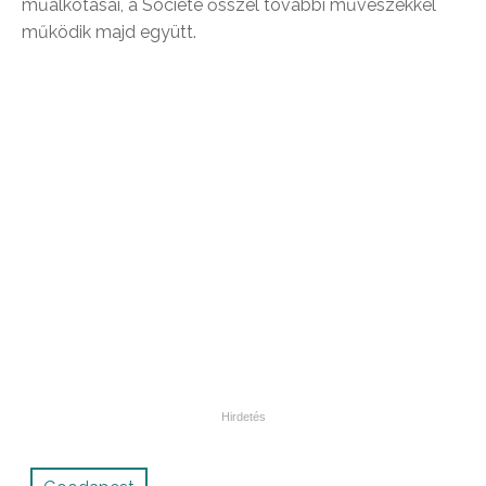
műalkotásai, a Société ősszel további művészekkel
működik majd együtt.