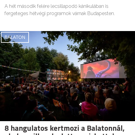
A hét második felére lecsillapodó kánikulában is
fergeteges hétvégi programok várnak Budapesten.
BALATON
8 hangulatos kertmozi a Balatonnál,