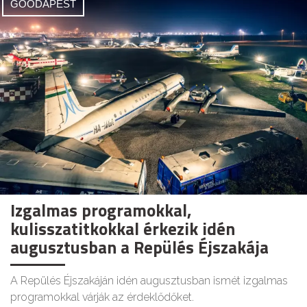
GOODAPEST
Izgalmas programokkal,
kulisszatitkokkal érkezik idén
augusztusban a Repülés Éjszakája
A Repülés Éjszakáján idén augusztusban ismét izgalmas
programokkal várják az érdeklődőket.