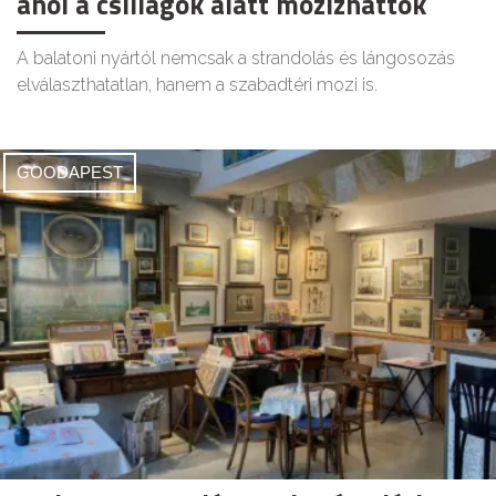
ahol a csillagok alatt mozizhattok
A balatoni nyártól nemcsak a strandolás és lángosozás
elválaszthatatlan, hanem a szabadtéri mozi is.
GOODAPEST