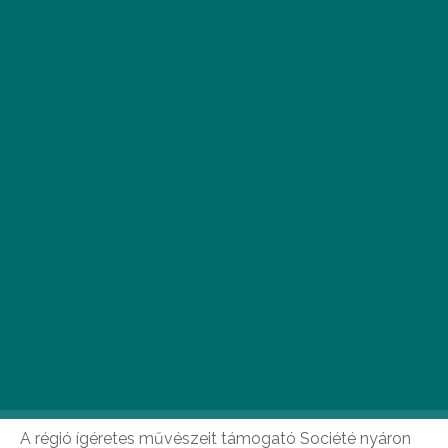
E
gy épületháló, ami színesebbé teszi a
belvárost,
egy grafika, melyben egy
tipikus budapesti pillanat bontakozik ki
és egy installáció, ami
újradefiniálja a
tér és fény viszonyát. A három alkotás a főváros
szívében épülő Société Budapest legelső
művészeti programjához, az
Inspired by
Sociétéhez
kapcsolódik.
A régió ígéretes művészeit támogató Société nyáron