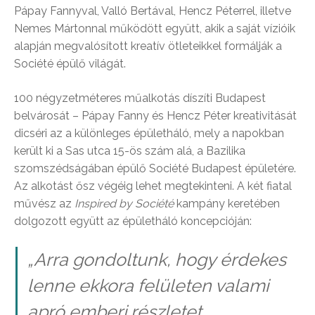
Pápay Fannyval, Valló Bertával, Hencz Péterrel, illetve
Nemes Mártonnal működött együtt, akik a saját vízióik
alapján megvalósított kreatív ötleteikkel formálják a
Société épülő világát.
100 négyzetméteres műalkotás díszíti Budapest
belvárosát – Pápay Fanny és Hencz Péter kreativitását
dicséri az a különleges épületháló, mely a napokban
került ki a Sas utca 15-ös szám alá, a Bazilika
szomszédságában épülő Société Budapest épületére.
Az alkotást ősz végéig lehet megtekinteni. A két fiatal
művész az
Inspired by Société
kampány keretében
dolgozott együtt az épületháló koncepcióján:
„
Arra gondoltunk, hogy érdekes
lenne ekkora felületen valami
apró emberi részletet