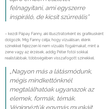
felnagyítani, ami egyszerre
inspiráló, de kicsit szürreális
”
– kezdi Pápay Fanny, aki illusztrátorként és grafikusként
dolgozik. Míg Fanny célja, hogy vizuálisan, élénk
színekkel fejezzen ki nem vizuális fogalmakat, mint a
zene vagy az érzések, addig Péter fotói sokkal
realistábbak, többségében visszafogott színekkel.
„
Nagyon más a látásmódunk,
mégis mindkettőnknél
megtalálhatóak ugyanazok az
elemek, formák, témák.
Végignéztük egymás munkáit,