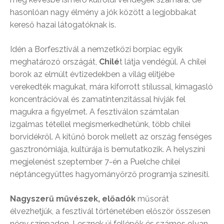
hasonlóan nagy élmény a jók között a legjobbakat
kereső hazai látogatóknak is.
Idén a Borfesztivál a nemzetközi borpiac egyik
meghatározó országát,
Chilé
t látja vendégül. A chilei
borok az elmúlt évtizedekben a világ elitjébe
verekedték magukat, mára kiforrott stílussal, kimagasló
koncentrációval és zamatintenzitással hívják fel
magukra a figyelmet. A fesztiválon számtalan
izgalmas tétellel megismerkedhetünk, több chilei
borvidékről. A kitűnő borok mellett az ország fenséges
gasztronómiája, kultúrája is bemutatkozik. A helyszíni
megjelenést szeptember 7-én a Puelche chilei
néptáncegyüttes hagyományőrző programja színesíti.
Nagyszerű művészek, előadók
műsorát
élvezhetjük, a fesztivál történetében először összesen
négy színpadon. Lesznek új fellépők és számos olyan