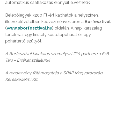
automatikus csatlakozás előnyeit élvezhetik.
Belépőjegyek 3200 Ft-ért kaphatók a helyszínen,
illetve elővételben kedvezményes áron a
Borfesztivál
(
www.aborfesztival.hu
)
oldalán. A napi karszalag
tartalmaz egy kristály kóstolópoharat és egy
pohártartó szütyőt.
A Borfesztivál hivatalos személyszállító partnere a 6×6
Taxi – Értéket szállítunk!
A rendezvény főtámogatója a SPAR Magyarország
Kereskedelmi Kft.