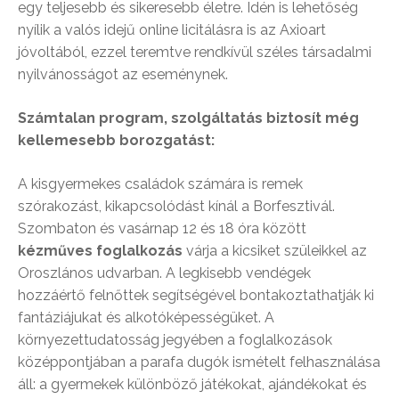
egy teljesebb és sikeresebb életre. Idén is lehetőség
nyílik a valós idejű online licitálásra is az Axioart
jóvoltából, ezzel teremtve rendkívül széles társadalmi
nyilvánosságot az eseménynek.
Számtalan program, szolgáltatás biztosít még
kellemesebb borozgatást:
A kisgyermekes családok számára is remek
szórakozást, kikapcsolódást kínál a Borfesztivál.
Szombaton és vasárnap 12 és 18 óra között
kézműves foglalkozás
várja a kicsiket szüleikkel az
Oroszlános udvarban. A legkisebb vendégek
hozzáértő felnőttek segítségével bontakoztathatják ki
fantáziájukat és alkotóképességüket. A
környezettudatosság jegyében a foglalkozások
középpontjában a parafa dugók ismételt felhasználása
áll: a gyermekek különböző játékokat, ajándékokat és