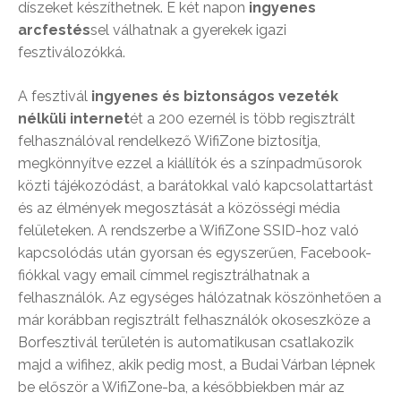
díszeket készíthetnek. E két napon
ingyenes
arcfestés
sel válhatnak a gyerekek igazi
fesztiválozókká.
A fesztivál
ingyenes és biztonságos vezeték
nélküli internet
ét a 200 ezernél is több regisztrált
felhasználóval rendelkező WifiZone biztosítja,
megkönnyítve ezzel a kiállítók és a színpadműsorok
közti tájékozódást, a barátokkal való kapcsolattartást
és az élmények megosztását a közösségi média
felületeken. A rendszerbe a WifiZone SSID-hoz való
kapcsolódás után gyorsan és egyszerűen, Facebook-
fiókkal vagy email címmel regisztrálhatnak a
felhasználók. Az egységes hálózatnak köszönhetően a
már korábban regisztrált felhasználók okoseszköze a
Borfesztivál területén is automatikusan csatlakozik
majd a wifihez, akik pedig most, a Budai Várban lépnek
be először a WifiZone-ba, a későbbiekben már az