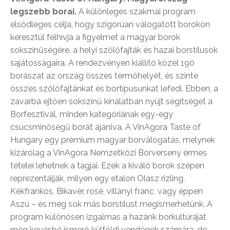
legszebb borai.
A különleges szakmai program
elsődleges célja, hogy szigorúan válogatott borokon
keresztül felhívja a figyelmet a magyar borok
sokszínűségére, a helyi szőlőfajták és hazai borstílusok
sajátosságaira. A rendezvényen kiállító közel 190
borászat az ország összes termőhelyét, és szinte
összes szőlőfajtánkat és bortípusunkat lefedi. Ebben, a
zavarba ejtően sokszínű kínálatban nyújt segítséget a
Borfesztivál, minden kategóriának egy-egy
csúcsminőségű borát ajánlva. A VinAgora Taste of
Hungary egy prémium magyar borválogatás, melynek
kizárólag a VinAgora Nemzetközi Borverseny érmes
tételei lehetnek a tagjai. Ezek a kiváló borok szépen
reprezentálják, milyen egy etalon Olasz rizling,
Kékfrankos, Bikavér, rosé, villányi franc, vagy éppen
Aszú – és még sok más borstílust megismerhetünk. A
program különösen izgalmas a hazánk borkultúráját
még kevésbé ismerő külföldi vendégek számára, de