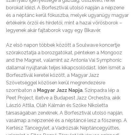
szárnyaló igényessége a gazdag, összetett fehér
borokat idézi. A Borfesztivál utolsó napján a népzene
és a néptánc kerül fókuszba, melyek ugyanúgy magyar
értékeink őrzői és hirdetői, mint a hazai vörösborok –
legyenek akár fajtaborok vagy egy Bikavér.
Az első napon többek között a Soulwave koncertje
szórakoztatja a borozgatókat, pénteken a Mongooz
and the Magnet, valamint az Antonia Vai Symphonic
dallamai nyújtanak teljes kikapcsolódást. Idén ismét a
Borfesztivál keretei között, a Magyar Jazz
Szövetséggel közösen kerül megrendezésre
szombaton a
Magyar Jazz Napja
. Színpadra lép a
Peet Project, illetve a Budapest Jazz Orchestra, akik
László Attila, Oláh Kálmán és Szőke Nikoletta
társaságában zenélnek. A Borfesztivál utolsó napján,
vasárnap a népzenéé és a néptáncé lesz a főszerep. A
Kertész Táncegylet, a Vadrózsák Néptáncegyüttes,