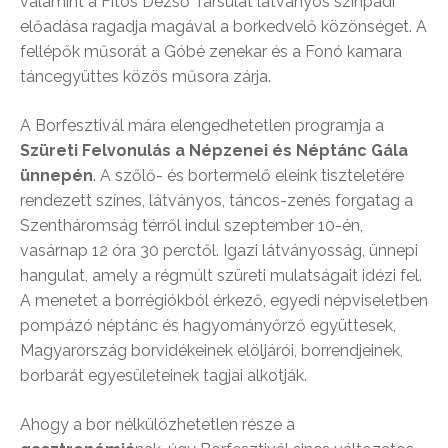
valamint a Fitos Dezső Társulat látványos színpadi
előadása ragadja magával a borkedvelő közönséget. A
fellépők műsorát a Góbé zenekar és a Fonó kamara
táncegyüttes közös műsora zárja.
A Borfesztivál mára elengedhetetlen programja a
Szüreti Felvonulás a Népzenei és Néptánc Gála
ünnepén
. A szőlő- és bortermelő eleink tiszteletére
rendezett színes, látványos, táncos-zenés forgatag a
Szentháromság térről indul szeptember 10-én,
vasárnap 12 óra 30 perctől. Igazi látványosság, ünnepi
hangulat, amely a régmúlt szüreti mulatságait idézi fel.
A menetet a borrégiókból érkező, egyedi népviseletben
pompázó néptánc és hagyományőrző együttesek,
Magyarország borvidékeinek elöljárói, borrendjeinek,
borbarát egyesületeinek tagjai alkotják.
Ahogy a bor nélkülözhetetlen része a