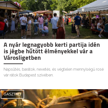
A nyár legnagyobb kerti partija idén
is jégbe hűtött élményekkel vár a
Városligetben
Napsütés, barátok, nevetés, és végtelen mennyiségű rosé
vár rátok Budapest szívében.
GASZTRO