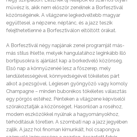
művész is, akik nem először zenélnek a Borfesztivál
közönségének. A világzene legkedveltebb magyar
együttesei, a népzene, néptánc, és a jazz teszik
felejthetetlenné a Borfesztiválon eltöltött órákat.
A Borfesztivál négy napjának zenei programját más-
más stílus ihlette, melyek hangulatához leginkább illő
bortípusokra is ajánlást kap a borkedvelő közönség.
Első nap a könnyűzenéé lesz a főszerep, mely
lendületességével, könnyedségével tökéletes párt
alkot a pezsgővel. Légiesen gyöngyöző vagy komoly
Champagne – minden buborékos tökéletes választás
egy pörgős estéhez. Pénteken a világzene képviselői
szórakoztatják a közönséget. Hasonlóan a roséhoz,
modern eszközökkel nyúlnak a hagyományokhoz,
térhódításuk töretlen. A szombati nap a jazz jegyében
zajlik. A jazz hol finoman kimunkált, hol csapongva