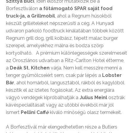
Szittya Buci
. Idén először mutatkozik be a
Borfesztiválon
a főtámogató SPAR saját food
truck-ja, a Grillmobil
, ahol a Regnum húsokból
készült grillételeket népszerűsíti a cég. A Hunyadi
udvaron parkoló foodtruck kínálatában többek között
Regnum grill dog, grill kolbász, tépett malac burger
szerepel, amelyekhez málna és bodza szörp
kortyolható. A prémium különlegességek szerelmeseit
az Oroszlános udvarban a Ritz-Carlton Hotel étterme,
a
Deák St. Kitchen
várja. Nem kell messzire menni a
tenger gyümölcseiért sem, csak pár lépés a
Lobster
Bár
, ahol homárból, langusztából, rákból és kagylóból
készítik el az ízletes fogásokat. Az extra energiára
vágyó vendégek kipróbálhatják a
Julius Meinl
osztrák
kávéspecialitásait vagy az utóbbi évekből már jól
ismert
Pellini Caff
è
kiváló minőségű olasz termékeit.
A Borfesztivál már elengedhetetlen része a Butlers