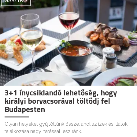
GASZTRO
3+1 ínycsiklandó lehetőség, hogy
királyi borvacsorával töltődj fel
Budapesten
Olyan helyeket gyűjtöttünk össze, ahol az ízek és illatok
találkozása nagy hatással lesz ránk.