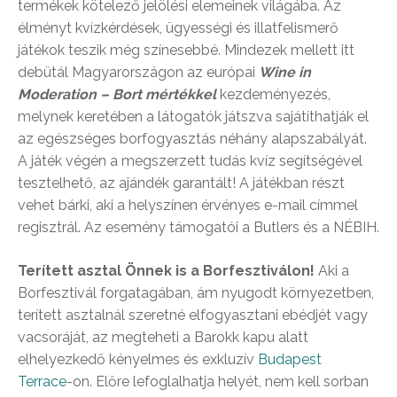
termékek kötelező jelölési elemeinek világába. Az
élményt kvízkérdések, ügyességi és illatfelismerő
játékok teszik még színesebbé. Mindezek mellett itt
debütál Magyarországon az európai
Wine in
Moderation – Bort mértékkel
kezdeményezés,
melynek keretében a látogatók játszva sajátíthatják el
az egészséges borfogyasztás néhány alapszabályát.
A játék végén a megszerzett tudás kvíz segítségével
tesztelhető, az ajándék garantált! A játékban részt
vehet bárki, aki a helyszínen érvényes e-mail címmel
regisztrál. Az esemény támogatói a Butlers és a NÉBIH.
Terített asztal Önnek is a Borfesztiválon!
Aki a
Borfesztivál forgatagában, ám nyugodt környezetben,
terített asztalnál szeretné elfogyasztani ebédjét vagy
vacsoráját, az megteheti a Barokk kapu alatt
elhelyezkedő kényelmes és exkluzív
Budapest
Terrace
-on. Előre lefoglalhatja helyét, nem kell sorban