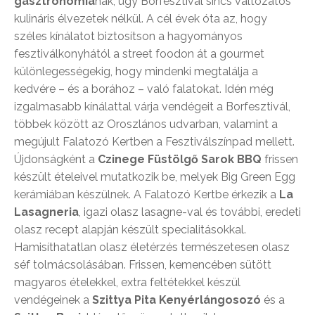
gasztronómiá
nak, úgy Borfesztivál sincs változatos
kulináris élvezetek nélkül. A cél évek óta az, hogy
széles kínálatot biztosítson a hagyományos
fesztiválkonyhától a street foodon át a gourmet
különlegességekig, hogy mindenki megtalálja a
kedvére – és a borához – való falatokat. Idén még
izgalmasabb kínálattal várja vendégeit a Borfesztivál,
többek között az Oroszlános udvarban, valamint a
megújult Falatozó Kertben a Fesztiválszínpad mellett.
Újdonságként a
Czinege Füstölgő Sarok BBQ
frissen
készült ételeivel mutatkozik be, melyek Big Green Egg
kerámiában készülnek. A Falatozó Kertbe érkezik a
La
Lasagneria
, igazi olasz lasagne-val és további, eredeti
olasz recept alapján készült specialitásokkal.
Hamisíthatatlan olasz életérzés természetesen olasz
séf tolmácsolásában. Frissen, kemencében sütött
magyaros ételekkel, extra feltétekkel készül
vendégeinek a
Szittya Pita Kenyérlángosozó
és a