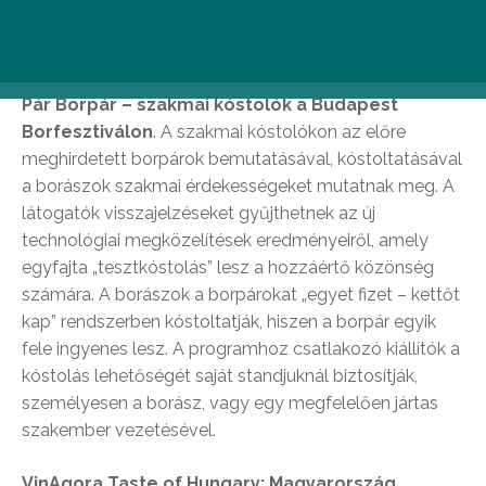
kiváló minőségű chilei borok kóstolásával válik még
élvezetesebbé.
Pár Borpár – szakmai kóstolók a Budapest
Borfesztiválon
. A szakmai kóstolókon az előre
meghirdetett borpárok bemutatásával, kóstoltatásával
a borászok szakmai érdekességeket mutatnak meg. A
látogatók visszajelzéseket gyűjthetnek az új
technológiai megközelítések eredményeiről, amely
egyfajta „tesztkóstolás” lesz a hozzáértő közönség
számára. A borászok a borpárokat „egyet fizet – kettőt
kap” rendszerben kóstoltatják, hiszen a borpár egyik
fele ingyenes lesz. A programhoz csatlakozó kiállítók a
kóstolás lehetőségét saját standjuknál biztosítják,
személyesen a borász, vagy egy megfelelően jártas
szakember vezetésével.
VinAgora Taste of Hungary: Magyarország