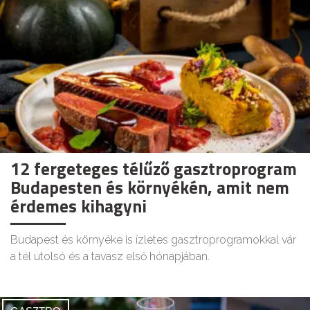
12 fergeteges télűző gasztroprogram
Budapesten és környékén, amit nem
érdemes kihagyni
Budapest és környéke is ízletes gasztroprogramokkal vár
a tél utolsó és a tavasz első hónapjában.