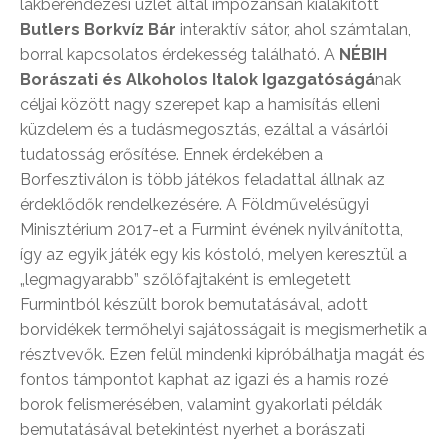
lakberendezési üzlet által impozánsan kialakított
Butlers Borkvíz Bár
interaktív sátor, ahol számtalan,
borral kapcsolatos érdekesség található. A
NÉBIH
Borászati és Alkoholos Italok Igazgatóság
á
nak
céljai között nagy szerepet kap a hamisítás elleni
küzdelem és a tudásmegosztás, ezáltal a vásárlói
tudatosság erősítése. Ennek érdekében a
Borfesztiválon is több játékos feladattal állnak az
érdeklődők rendelkezésére. A Földművelésügyi
Minisztérium 2017-et a Furmint évének nyilvánította,
így az egyik játék egy kis kóstoló, melyen keresztül a
„legmagyarabb” szőlőfajtaként is emlegetett
Furmintból készült borok bemutatásával, adott
borvidékek termőhelyi sajátosságait is megismerhetik a
résztvevők. Ezen felül mindenki kipróbálhatja magát és
fontos támpontot kaphat az igazi és a hamis rozé
borok felismerésében, valamint gyakorlati példák
bemutatásával betekintést nyerhet a borászati