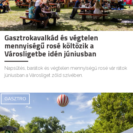
Gasztrokavalkád és végtelen
mennyiségű rosé költözik a
Városligetbe idén júniusban
Napsütés, barátok és végtelen mennyiségű rosé vár rátok
júniusban a Városliget zöld szívében.
GASZTRO