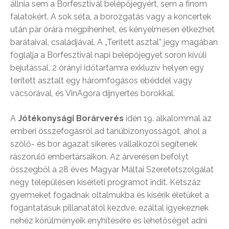
állnia sem a Borfesztivál belépőjegyért, sem a finom
falatokért. A sok séta, a borozgatás vagy a koncertek
után pár órára megpihenhet, és kényelmesen étkezhet
barátaival, családjával. A „Terített asztal” jegy magában
foglalja a Borfesztivál napi belépőjegyet soron kívüli
bejutással, 2 órányi időtartamra exkluzív helyen egy
terített asztalt egy háromfogásos ebéddel vagy
vacsorával, és VinAgora díjnyertes borokkal.
A
Jótékonysági Borárverés
idén 19. alkalommal az
emberi összefogásról ad tanúbizonyosságot, ahol a
szőlő- és bor ágazat sikeres vállalkozói segítenek
rászoruló embertársaikon. Az árverésen befolyt
összegből a 28 éves Magyar Máltai Szeretetszolgálat
négy településen kísérleti programot indít. Kétszáz
gyermeket fogadnak oltalmukba és kísérik életüket a
fogantatásuk pillanatától kezdve, ezáltal igyekeznek
nehéz körülményeik enyhítésére és lehetőséget adni