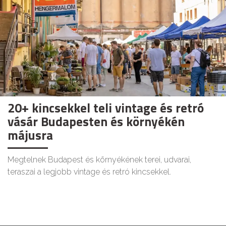
20+ kincsekkel teli vintage és retró
vásár Budapesten és környékén
májusra
Megtelnek Budapest és környékének terei, udvarai,
teraszai a legjobb vintage és retró kincsekkel.