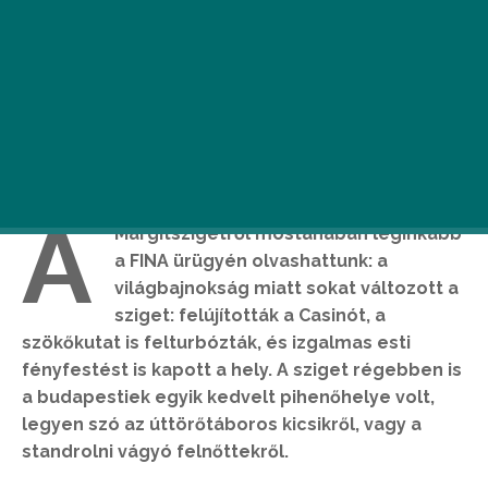
A
Margitszigetről mostanában leginkább
a FINA ürügyén olvashattunk: a
világbajnokság miatt sokat változott a
sziget: felújították a Casinót, a
szökőkutat is felturbózták, és izgalmas esti
fényfestést is kapott a hely. A sziget régebben is
a budapestiek egyik kedvelt pihenőhelye volt,
legyen szó az úttörőtáboros kicsikről, vagy a
standrolni vágyó felnőttekről.