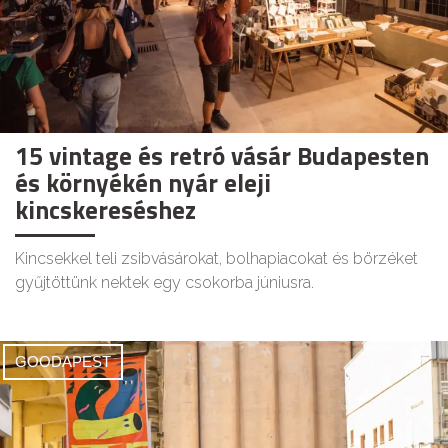
15 vintage és retró vásár Budapesten
és környékén nyár eleji
kincskereséshez
Kincsekkel teli zsibvásárokat, bolhapiacokat és börzéket
gyűjtöttünk nektek egy csokorba júniusra.
GOODAPEST