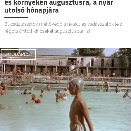
és környékén augusztusra, a nyár
utolsó hónapjára
Búcsúztassátok méltóképp a nyarat és vadásszátok le a
régóta áhított kincseket augusztusban is!
GOODAPEST