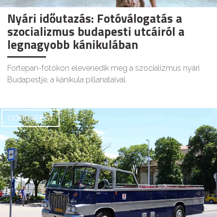
Nyári időutazás: Fotóválogatás a
szocializmus budapesti utcáiról a
legnagyobb kánikulában
Fortepan-fotókon elevenedik meg a szocializmus nyári
Budapestje, a kánikula pillanataival.
GOODAPEST