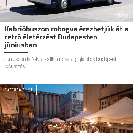
Kabrióbuszon robogva érezhetjük át a
retró életérzést Budapesten
júniusban
Júniusban is folytatódik a nosztalgiajáratos budapesti
időutazás.
GOODAPEST