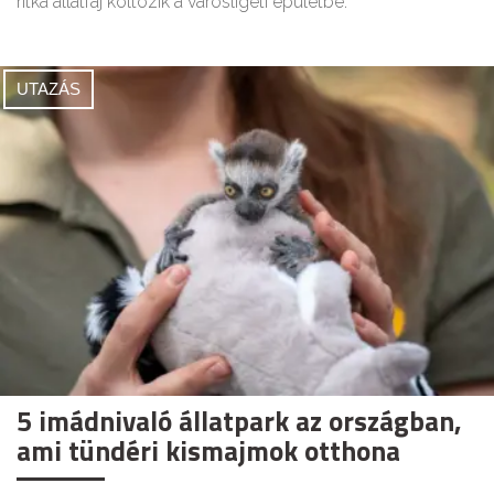
ritka állatfaj költözik a városligeti épületbe.
UTAZÁS
5 imádnivaló állatpark az országban,
ami tündéri kismajmok otthona