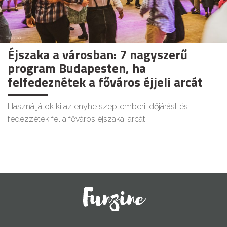
Éjszaka a városban: 7 nagyszerű
program Budapesten, ha
felfedeznétek a főváros éjjeli arcát
Használjátok ki az enyhe szeptemberi időjárást és
fedezzétek fel a főváros éjszakai arcát!