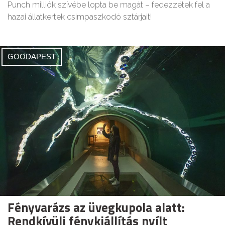
Punch milliók szívébe lopta be magát – fedezzétek fel a
hazai állatkertek csimpaszkodó sztárjait!
GOODAPEST
Fényvarázs az üvegkupola alatt:
Rendkívüli fénykiállítás nyílt