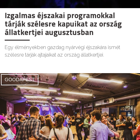
Izgalmas éjszakai programokkal
tárják szélesre kapuikat az ország
állatkertjei augusztusban
Egy élményekben gazdag nyárvégi éjszakára ismét
szélesre tárják ajtajaikat az ország állatkertjei.
GOODAPEST