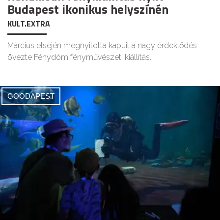
Budapest ikonikus helyszínén
KULT.EXTRA
Március elsején megnyitotta kapuit a nagy érdeklődés
övezte Fénydóm fényművészeti kiállítás.
GOODAPEST