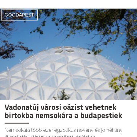
GOODAPEST
Vadonatúj városi oázist vehetnek
birtokba nemsokára a budapestiek
Nemsokára több ezer egzotikus növény és jó néhány