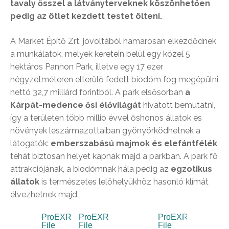
tavaly ősszel a látványterveknek köszönhetően
pedig az ötlet kezdett testet ölteni.
A Market Építő Zrt. jóvoltából hamarosan elkezdődnek
a munkálatok, melyek keretein belül egy közel 5
hektáros Pannon Park, illetve egy 17 ezer
négyzetméteren elterülő fedett biodóm fog megépülni
nettó 32,7 milliárd forintból. A park elsősorban
a
Kárpát-medence ősi élővilágát
hivatott bemutatni,
így a területen több millió évvel őshonos állatok és
növények leszármazottaiban gyönyörködhetnek a
látogatók:
emberszabású majmok és elefántfélék
tehát biztosan helyet kapnak majd a parkban. A park fő
attrakciójának, a biodómnak hála pedig az
egzotikus
állatok
is természetes lelőhelyükhöz hasonló klímát
élvezhetnek majd.
ProEXR
ProEXR
ProEXR
File
File
File