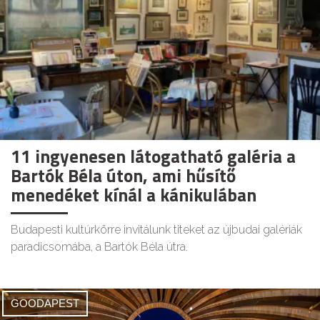
11 ingyenesen látogatható galéria a
Bartók Béla úton, ami hűsítő
menedéket kínál a kánikulában
Budapesti kultúrkörre invitálunk titeket az újbudai galériák
paradicsomába, a Bartók Béla útra.
GOODAPEST