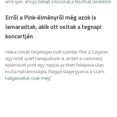
arról igen, ahogy
behajt a kocsival a fesztivál területére
.
Erről a Pink-élményről még azok is
lemaradtak, akik ott voltak a tegnapi
koncertjén
Hiába csinált fergeteges bulit szerdán Pink a Szigeten,
egy kicsit azért haragudtunk rá, amiért a vadonatúj
kislemezét pont egy nappal az itteni fellépése után
hozta nyilvánosságra. Eléggé slágergyanús a szám,
hallgassátok csak meg
!