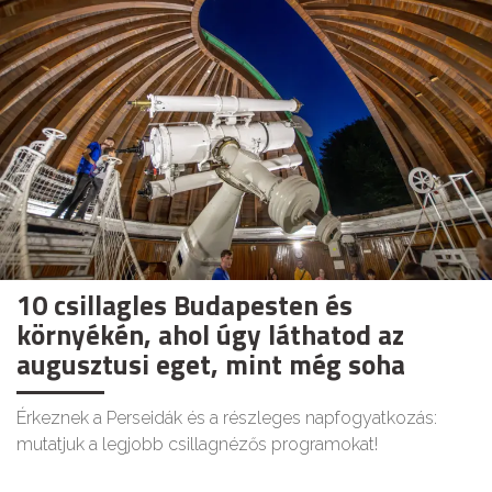
10 csillagles Budapesten és
környékén, ahol úgy láthatod az
augusztusi eget, mint még soha
Érkeznek a Perseidák és a részleges napfogyatkozás:
mutatjuk a legjobb csillagnézős programokat!