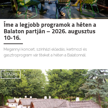
Íme a legjobb programok a héten a
Balaton partján – 2026. augusztus
10-16.
Megannyi koncert, színházi előadás, kertmozi és
gasztroprogram vár titeket a héten a Balatonnál.
UTAZÁS