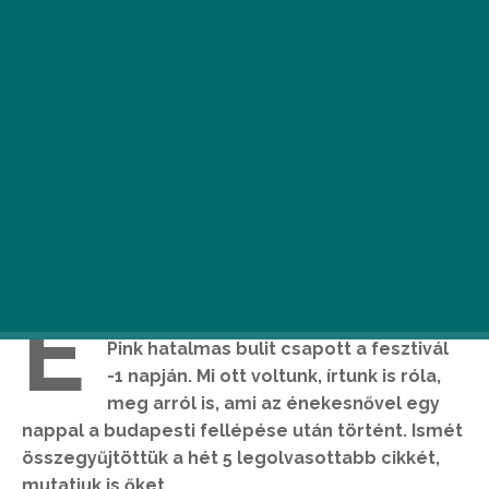
E
lindult a Sziget, és nem is akárhogyan.
Pink hatalmas bulit csapott a fesztivál
-1 napján. Mi ott voltunk, írtunk is róla,
meg arról is, ami az énekesnővel egy
nappal a budapesti fellépése után történt. Ismét
összegyűjtöttük a hét 5 legolvasottabb cikkét,
mutatjuk is őket.