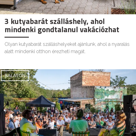
3 kutyabarát szálláshely, ahol
mindenki gondtalanul vakációzhat
Olyan kutyabarát szálláshelyeket ajánlunk, ahol a nyaralás
alatt mindenki otthon érezheti magát.
BALATON