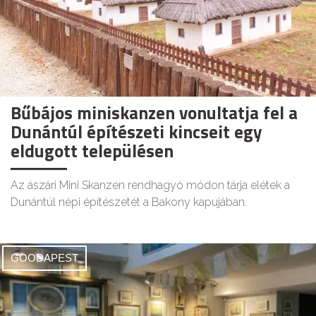
Bűbájos miniskanzen vonultatja fel a
Dunántúl építészeti kincseit egy
eldugott településen
Az ászári Mini Skanzen rendhagyó módon tárja elétek a
Dunántúl népi építészetét a Bakony kapujában.
GOODAPEST