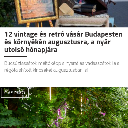
12 vintage és retró vásár Budapesten
és környékén augusztusra, a nyár
utolsó hónapjára
Búcsúztassátok méltóképp a nyarat és vadásszátok le a
régóta áhított kincseket augusztusban is!
GASZTRO