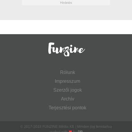
Rólunk
Impresszum
Szerzői jogok
Archív
Terjesztési pontok
© 2017-2018 FUNZINE Média Kft. | Minden jog fenntartva