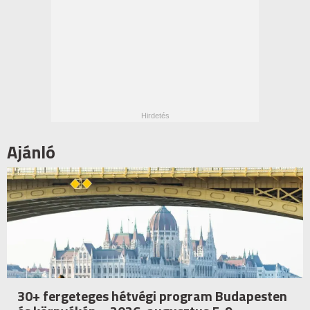
Ajánló
30+ fergeteges hétvégi program Budapesten