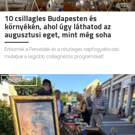
10 csillagles Budapesten és
környékén, ahol úgy láthatod az
augusztusi eget, mint még soha
Érkeznek a Perseidák és a részleges napfogyatkozás:
mutatjuk a legjobb csillagnézős programokat!
GOODAPEST