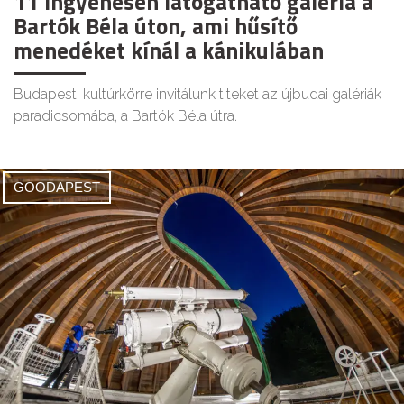
11 ingyenesen látogatható galéria a
Bartók Béla úton, ami hűsítő
menedéket kínál a kánikulában
Budapesti kultúrkörre invitálunk titeket az újbudai galériák
paradicsomába, a Bartók Béla útra.
GOODAPEST