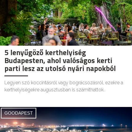
5 lenyűgöző kerthelyiség
Budapesten, ahol valóságos kerti
parti lesz az utolsó nyári napokból
Legyen szó koccintásról vagy bográcsozásról, ezekre a
kerthelyiségekre augusztusban is számíthattok.
GOODAPEST