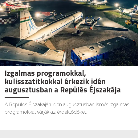
Izgalmas programokkal,
kulisszatitkokkal érkezik idén
augusztusban a Repülés Éjszakája
A Repülés Éjszakáján idén augusztusban ismét izgalmas
programokkal várják az érdeklődőket.