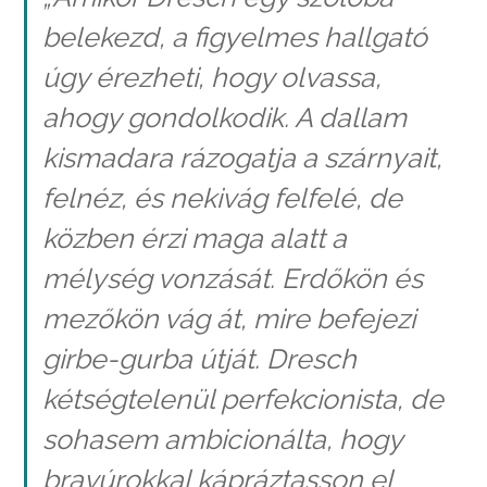
belekezd, a figyelmes hallgató
úgy érezheti, hogy olvassa,
ahogy gondolkodik. A dallam
kismadara rázogatja a szárnyait,
felnéz, és nekivág felfelé, de
közben érzi maga alatt a
mélység vonzását. Erdőkön és
mezőkön vág át, mire befejezi
girbe-gurba útját. Dresch
kétségtelenül perfekcionista, de
sohasem ambicionálta, hogy
bravúrokkal kápráztasson el