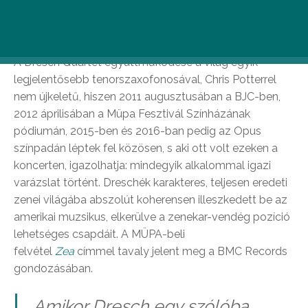
nem beszélve a BMC Records gondozásában
megjelent albumokról.
A Dresch Quartet együttműködése a világ egyik
legjelentősebb tenorszaxofonosával, Chris Potterrel
nem újkeletű, hiszen 2011 augusztusában a BJC-ben,
2012 áprilisában a Müpa Fesztivál Színházának
pódiumán, 2015-ben és 2016-ban pedig az Opus
színpadán léptek fel közösen, s aki ott volt ezeken a
koncerten, igazolhatja: mindegyik alkalommal igazi
varázslat történt. Dreschék karakteres, teljesen eredeti
zenei világába abszolút koherensen illeszkedett be az
amerikai muzsikus, elkerülve a zenekar-vendég pozíció
lehetséges csapdáit. A MÜPA-beli
felvétel
Zea
címmel tavaly jelent meg a BMC Records
gondozásában.
„Amikor Dresch egy szólóba