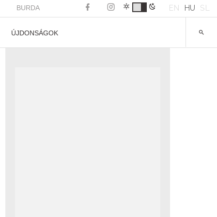
EN
HU
SL
BURDA
ÚJDONSÁGOK