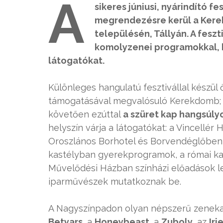
A
sikeres júniusi, nyárindító f
megrendezésre kerül a Kerek
településén, Tállyán. A feszt
komolyzenei programokkal, b
látogatókat.
Különleges hangulatú fesztivállal készül
támogatásával megvalósuló Kerekdomb; a
követően ezúttal
a szüret kap hangsúly
helyszín várja a látogatókat: a Vincellé
Oroszlános Borhotel és Borvendéglőben i
kastélyban gyerekprogramok, a római k
Művelődési Házban színházi előadások le
iparművészek mutatkoznak be.
A Nagyszínpadon olyan népszerű zeneka
Betyars
, a
Honeybeast
, a
Zuboly
, az
Iri