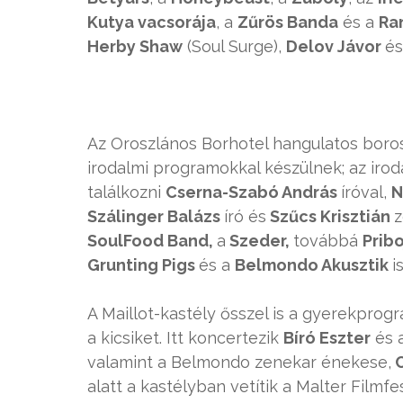
Kutya vacsorája
, a
Zűrös Banda
és a
Ra
Herby Shaw
(Soul Surge),
Delov Jávor
é
Az Oroszlános Borhotel hangulatos boro
irodalmi programokkal készülnek; az iro
találkozni
Cserna-Szabó András
íróval,
N
Szálinger Balázs
író és
Szűcs Krisztián
z
SoulFood Band,
a
Szeder,
továbbá
Prib
Grunting Pigs
és a
Belmondo Akusztik
is
A Maillot-kastély ősszel is a gyerekprog
a kicsiket. Itt koncertezik
Bíró Eszter
és 
valamint a Belmondo zenekar énekese,
C
alatt a kastélyban vetítik a Malter Filmfesz