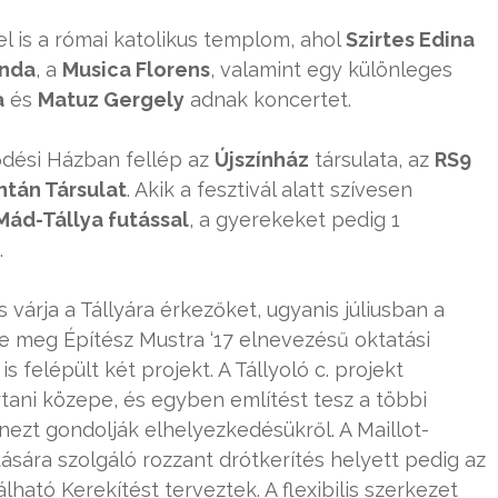
l is a római katolikus templom, ahol
Szirtes Edina
nda
, a
Musica Florens
, valamint egy különleges
a
és
Matuz Gergely
adnak koncertet.
lődési Házban fellép az
Újszínház
társulata, az
RS9
tán Társulat
. Akik a fesztivál alatt szívesen
Mád-Tállya futással
, a gyerekeket pedig 1
.
várja a Tállyára érkezőket, ugyanis júliusban a
e meg Építész Mustra ‘17 elnevezésű oktatási
 felépült két projekt. A Tállyoló c. projekt
rtani közepe, és egyben említést tesz a többi
ezt gondolják elhelyezkedésükről. A Maillot-
tására szolgáló rozzant drótkerítés helyett pedig az
lható Kerekítést terveztek. A flexibilis szerkezet