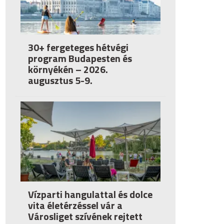
30+ fergeteges hétvégi
program Budapesten és
környékén – 2026.
augusztus 5-9.
Vízparti hangulattal és dolce
vita életérzéssel vár a
Városliget szívének rejtett