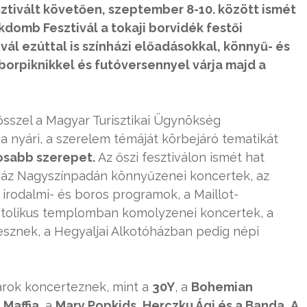
esztivált követően, szeptember 8-10. között ismét
domb Fesztivál a tokaji borvidék festői
ivál ezúttal is színházi előadásokkal, könnyű- és
orpiknikkel és futóversennyel várja majd a
 ősszel a Magyar Turisztikai Ügynökség
 nyári, a szerelem témáját körbejáró tematikát
osabb szerepet.
Az őszi fesztiválon ismét hat
r Ház Nagyszínpadán könnyűzenei koncertek, az
rodalmi- és boros programok, a Maillot-
atolikus templomban komolyzenei koncertek, a
sznek, a Hegyaljai Alkotóházban pedig népi
rok koncerteznek, mint a
30Y
, a
Bohemian
e Maffia
, a
Mary Popkids
,
Herczku Ági és a Banda
,
A