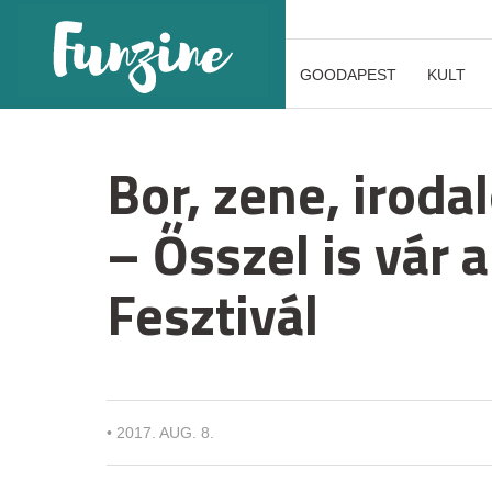
GOODAPEST
KULT
Bor, zene, iroda
– Ősszel is vár
Fesztivál
•
2017. AUG. 8.