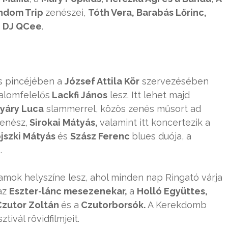
ndom Trip
zenészei,
Tóth Vera, Barabás Lőrinc,
s
DJ QCee
.
s pincéjében a
József Attila Kör
szervezésében
dalomfelelős
Lackfi János
lesz. Itt lehet majd
yáry Luca
slammerrel, közös zenés műsort ad
enész,
Sirokai Mátyás,
valamint itt koncertezik a
ojszki Mátyás
és
Szász Ferenc
blues duója, a
.
ramok helyszíne lesz, ahol minden nap Ringató várja
az
Eszter-lánc mesezenekar,
a
Holló Együttes,
zutor Zoltán
és a
Czutorborsók.
A Kerekdomb
tivál rövidfilmjeit.