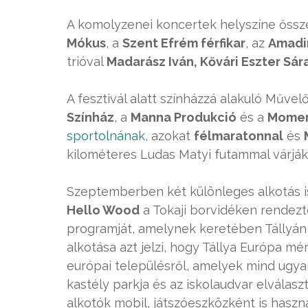
A komolyzenei koncertek helyszíne őssze
Mókus
, a
Szent Efrém férfikar
, az
Amadi
trióval
Madarász Iván, Kővári Eszter Sár
A fesztivál alatt színházzá alakuló Műve
Színház
, a
Manna Produkció
és a
Momen
sportolnának
, azokat
félmaratonnal
és
kilométeres Ludas Matyi futammal várják
Szeptemberben két különleges alkotás is 
Hello Wood
a Tokaji borvidéken rendezt
programját, amelynek keretében Tállyán is
alkotása azt jelzi, hogy Tállya Európa mé
európai településről, amelyek mind ugyan
kastély parkja és az iskolaudvar elválasz
alkotók mobil, játszóeszközként is haszná