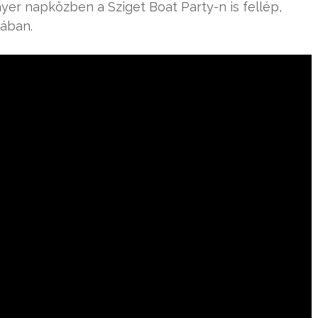
yer napközben a Sziget Boat Party-n is fellép,
gában.