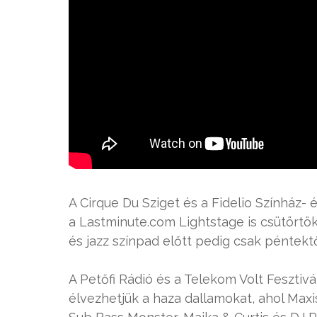
A Cirque Du Sziget és a Fidelio Színház-
a Lastminute.com Lightstage is csütörtök
és jazz színpad előtt pedig csak péntekt
A Petőfi Rádió és a Telekom Volt Fesztivá
élvezhetjük a haza dallamokat, ahol Maxi