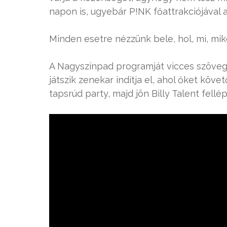
napon is, ugyebár P!NK főattrakciójával a
Minden esetre nézzünk bele, hol, mi, mik
A Nagyszínpad programját vicces szövege
játszik zenekar indítja el, ahol őket köv
tapsrúd party, majd jön Billy Talent fel