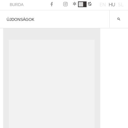
EN
HU
SL
BURDA
ÚJDONSÁGOK