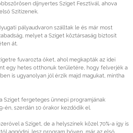
öbbszörösen díjnyertes Sziget Fesztivál, ahova
lső Szitizenek.
 Nyugati pályaudvaron szálltak le és már most
zabadság, melyet a Sziget köztársaság biztosít
ten át.
igetre fuvarozta őket, ahol megkapták az idei
nt egy hetes otthonuk területére, hogy felverjék a
en is ugyanolyan jól érzik majd magukat, mintha
k a Sziget fergeteges ünnepi programjának
-én, szerdán 10 órakor kezdődik el.
rővel a Sziget, de a helyszínek közel 70%-a így is
től aggódni, lesz program bőven, már az első