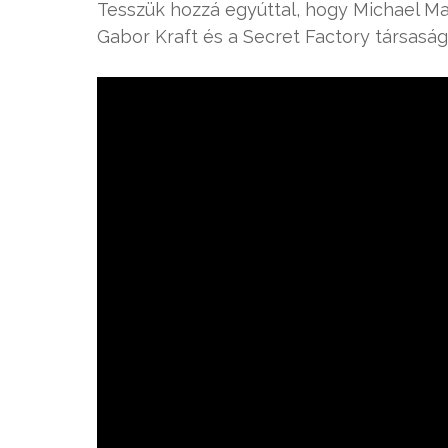
Tesszük hozzá egyúttal, hogy Michael Ma
Gabor Kraft és a Secret Factory társasá