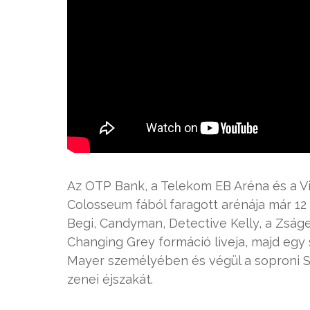
Az OTP Bank, a Telekom EB Aréna és a V
Colosseum fából faragott arénája már 12 ó
Begi, Candyman, Detective Kelly, a Zságe
Changing Grey formáció liveja, majd egy 
Mayer személyében és végül a soproni Se
zenei éjszakát.