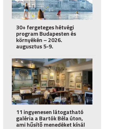
30+ fergeteges hétvégi
program Budapesten és
környékén – 2026.
augusztus 5-9.
11 ingyenesen látogatható
galéria a Bartók Béla úton,
ami hűsítő menedéket kínál