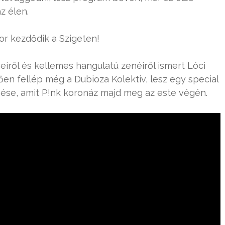
z élen.
or kezdődik a Szigeten!
iről és kellemes hangulatú zenéiről ismert Lóci
etően fellép még a Dubioza Kolektiv, lesz egy special
lépése, amit P!nk koronáz majd meg az este végén.