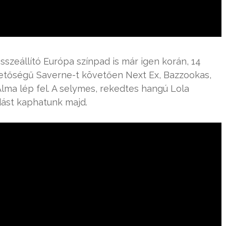
zeállító Európa színpad is már igen korán, 14
lletőségű Saverne-t követően Next Ex, Bazzookas,
lma lép fel. A selymes, rekedtes hangú Lola
dást kaphatunk majd.