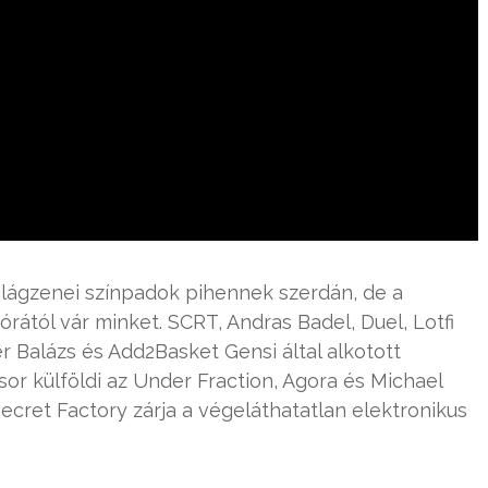
ilágzenei színpadok pihennek szerdán, de a
rától vár minket. SCRT, Andras Badel, Duel, Lotfi
r Balázs és Add2Basket Gensi által alkotott
sor külföldi az Under Fraction, Agora és Michael
cret Factory zárja a végeláthatatlan elektronikus