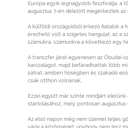
Európa egyik legnagyobb fesztiválja, a t
augusztus 7-én délelőtt megérkeztek az e
A külföldi országokból érkező fiatalok a
érezhető volt a szigetes hangulat, az a s
számukra, számunkra a következő egy hé
A transzfer járat egyenesen az Óbudai-sz
karszalagot, majd befáradhattak több mi
sátrat, amiben hőségben és szakadó esőb
csak otthon volnának.
Ezzel együtt már szinte mindjárt elérün
startolásához, mely pontosan augusztus 9
Az első napon még nem üzemel teljes gőze
várja a közönséget, úgyhogy nem lesz mi