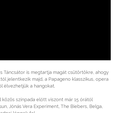
 és Táncsátor is megtartja magát csütörtökre, ahogy
től jelentkezik majd, a Papageno klasszikus, opera
ől élvezhetjük a hangokat.
l közös színpada előtt viszont már 15 órától
sun, Jónás Vera Experiment, The Biebers, Belga,