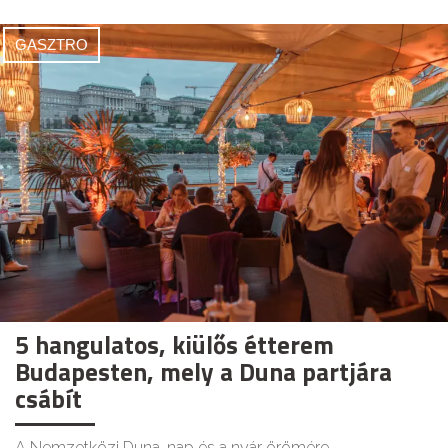
GASZTRO
5 hangulatos, kiülős étterem
Budapesten, mely a Duna partjára
csábít
A Nemzetközi Duna-nap és a nyár örömére