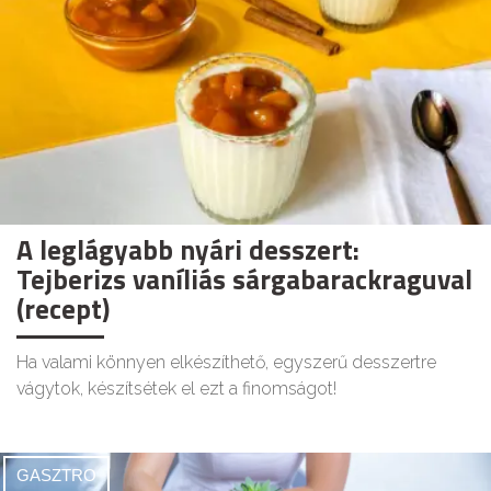
A leglágyabb nyári desszert:
Tejberizs vaníliás sárgabarackraguval
(recept)
Ha valami könnyen elkészíthető, egyszerű desszertre
vágytok, készítsétek el ezt a finomságot!
GASZTRO