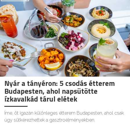
Nyár a tányéron: 5 csodás étterem
Budapesten, ahol napsütötte
ízkavalkád tárul elétek
Íme, öt igazán különleges étterem Budapesten, ahol csak
úgy sütkérezhettek a gasztroélményekben.