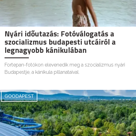
Nyári időutazás: Fotóválogatás a
szocializmus budapesti utcáiról a
legnagyobb kánikulában
Fortepan-fotókon elevenedik meg a szocializmus nyári
Budapestje, a kánikula pillanataival.
GOODAPEST