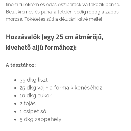
finom túrókrém és édes őszibarack váltakozik benne.
Belül krémes és puha, a tetején pedig ropog a zabos
morzsa. Tökéletes süti a délutáni kávé mellé!
Hozzávalók (egy 25 cm átmérőjű,
kivehető aljú formához):
A tésztához:
35 dkg liszt
25 dkg vaj + a forma kikenéséhez
10 dkg cukor
2 tojás
1 csipet só
5 dkg zabpehely