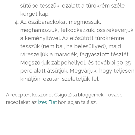
sütőbe tesszük, ezalatt a túrókrém széle
kérget kap.
Az őszibarackokat megmossuk,
meghámozzuk, felkockázzuk, összekeverjük
a keményítővel. Az elősütött túrókrémre
tesszük (nem baj, ha belesüllyed), majd
ráreszeljük a maradék, fagyasztott tésztát.
Megszórjuk zabpehellyel, és további 30-35
perc alatt átsütjük. Megvárjuk, hogy teljesen
kihűljön, ezután szeleteljük fel.
A receptért köszönet Csigó Zita bloggernek. További
recepteket az
Ízes Élet
honlapján találsz.