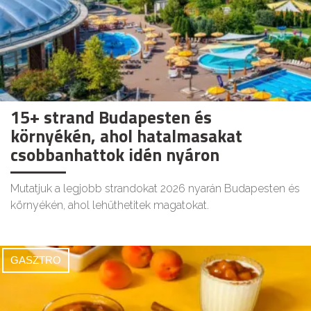
15+ strand Budapesten és
környékén, ahol hatalmasakat
csobbanhattok idén nyáron
Mutatjuk a legjobb strandokat 2026 nyarán Budapesten és
környékén, ahol lehűthetitek magatokat.
GASZTRO