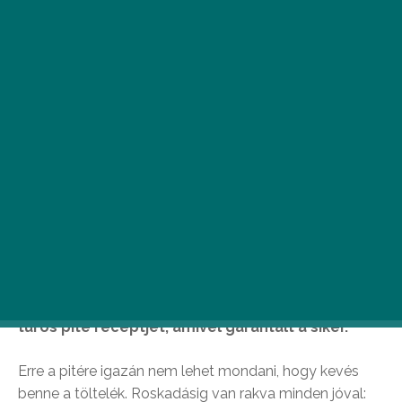
N
éha még azokra is rátörhet a sütési
kedv, akik egyébként nem tartják
magukat konyhazseninek. Ha igazán
finomat szeretnél enni, de nem akarsz
nehéz receptekkel kísérletezni, egyszóval
biztosra akarsz menni, ajánljuk a őszibarackos-
túrós pite receptjét, amivel garantált a siker.
Erre a pitére igazán nem lehet mondani, hogy kevés
benne a töltelék. Roskadásig van rakva minden jóval: