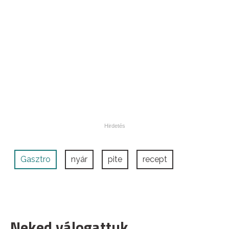
Gasztro
nyár
pite
recept
Neked válogattuk