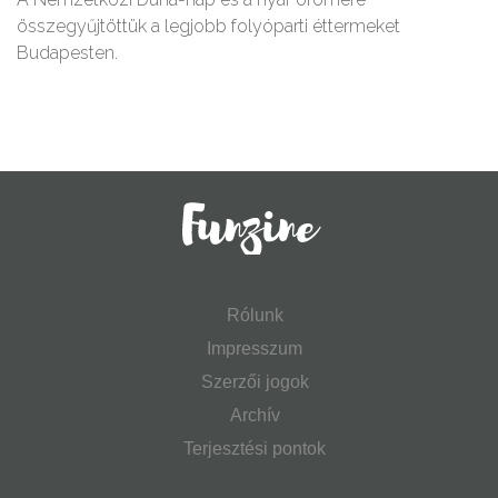
összegyűjtöttük a legjobb folyóparti éttermeket
Budapesten.
Rólunk
Impresszum
Szerzői jogok
Archív
Terjesztési pontok