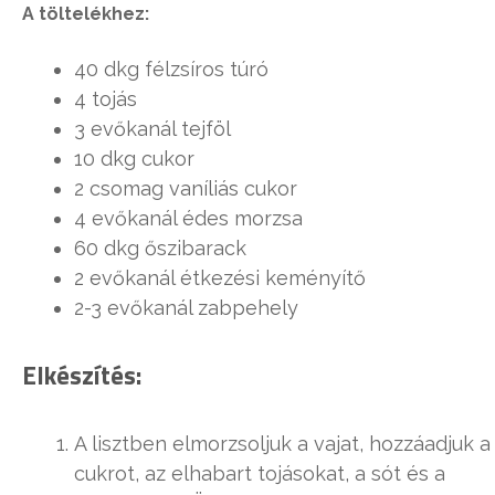
A töltelékhez:
40 dkg félzsíros túró
4 tojás
3 evőkanál tejföl
10 dkg cukor
2 csomag vaníliás cukor
4 evőkanál édes morzsa
60 dkg őszibarack
2 evőkanál étkezési keményítő
2-3 evőkanál zabpehely
Elkészítés:
A lisztben elmorzsoljuk a vajat, hozzáadjuk a
cukrot, az elhabart tojásokat, a sót és a