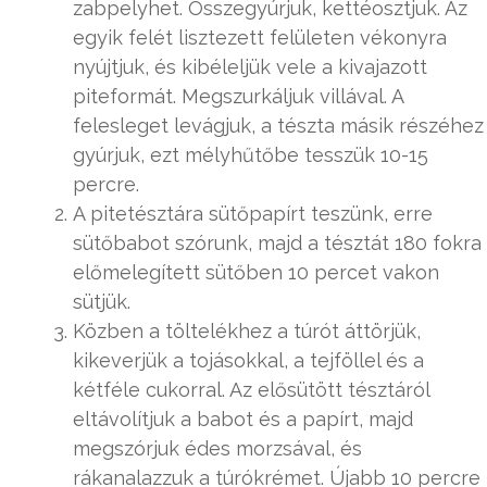
zabpelyhet. Összegyúrjuk, kettéosztjuk. Az
egyik felét lisztezett felületen vékonyra
nyújtjuk, és kibéleljük vele a kivajazott
piteformát. Megszurkáljuk villával. A
felesleget levágjuk, a tészta másik részéhez
gyúrjuk, ezt mélyhűtőbe tesszük 10-15
percre.
A pitetésztára sütőpapírt teszünk, erre
sütőbabot szórunk, majd a tésztát 180 fokra
előmelegített sütőben 10 percet vakon
sütjük.
Közben a töltelékhez a túrót áttörjük,
kikeverjük a tojásokkal, a tejföllel és a
kétféle cukorral. Az elősütött tésztáról
eltávolítjuk a babot és a papírt, majd
megszórjuk édes morzsával, és
rákanalazzuk a túrókrémet. Újabb 10 percre