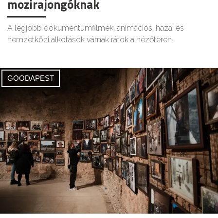
mozirajongóknak
A legjobb dokumentumfilmek, animációs, hazai és
nemzetközi alkotások várnak rátok a nézőtéren.
GOODAPEST