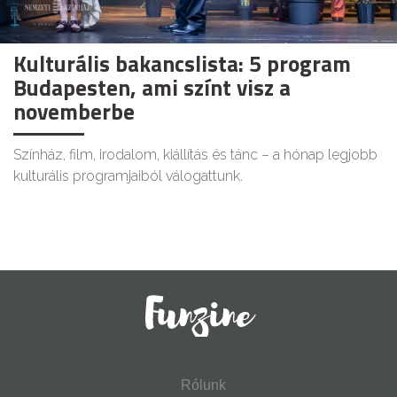
Kulturális bakancslista: 5 program
Budapesten, ami színt visz a
novemberbe
Színház, film, irodalom, kiállítás és tánc – a hónap legjobb
kulturális programjaiból válogattunk.
Rólunk