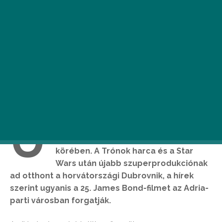
Ú
gy tűnik, nemcsak Budapest örvend
nagy népszerűségnek a filmgyárosok
körében. A Trónok harca és a Star
Wars után újabb szuperprodukciónak
ad otthont a horvátországi Dubrovnik, a hírek
szerint ugyanis a 25. James Bond-filmet az Adria-
parti városban forgatják.