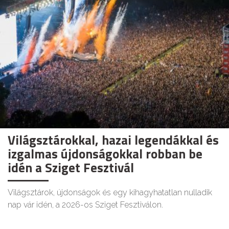
Világsztárokkal, hazai legendákkal és
izgalmas újdonságokkal robban be
idén a Sziget Fesztivál
Világsztárok, újdonságok és egy kihagyhatatlan nulladik
nap vár idén, a 2026-os Sziget Fesztiválon.