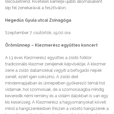
Becsületrend. Kivételes karrierje újabb állomásaként
lép fel zenekarával a fesztiválon.
Hegedűs Gyula utcai Zsinagóga
Szeptember 7. csütörtök, 19:00 óra
Örömünnep – Klezmerész együttes koncert
A 13 éves Klezmerész együttes a zsidó folklór
tradicionális klezmer zenéjének képviselője. A klezmer
zene a zsidó dallamokkal vegyíti a befogadó népek
zenéit, ezért igen sokszínű. A zsidó élet
mindennapjaiban és ünnepeiben gyökerező témái hol
vidámak, hol szomorúak, de a szomorúságba mindig
keveredik némi remény és a vidám dalokban is van egy
kis keserűség. A Klezmerész a hagyományokat követi
mind a hangszerelésben (hiszen a vezető hangszerek a