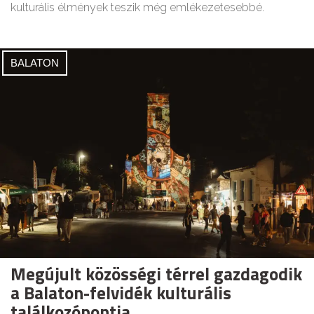
kulturális élmények teszik még emlékezetesebbé.
BALATON
Megújult közösségi térrel gazdagodik
a Balaton-felvidék kulturális
találkozópontja