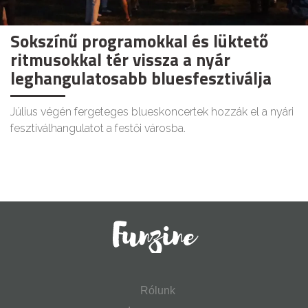
Sokszínű programokkal és lüktető
ritmusokkal tér vissza a nyár
leghangulatosabb bluesfesztiválja
Július végén fergeteges blueskoncertek hozzák el a nyári
fesztiválhangulatot a festői városba.
Rólunk