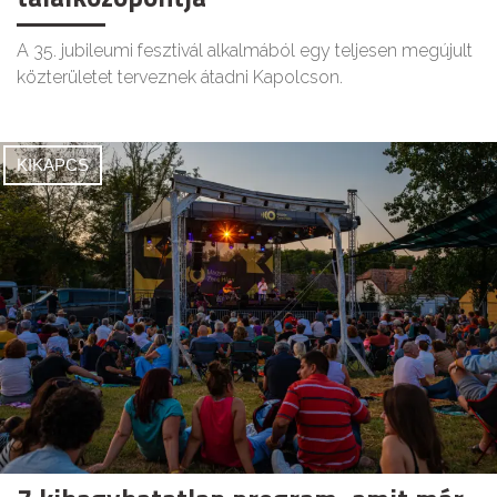
A 35. jubileumi fesztivál alkalmából egy teljesen megújult
közterületet terveznek átadni Kapolcson.
KIKAPCS