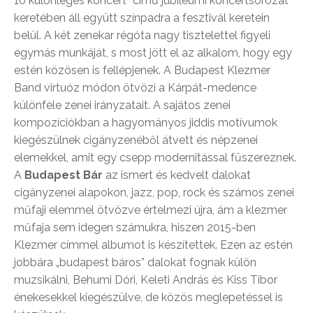
10 különleges koncert” című jubileumi koncertsorozat
keretében áll együtt színpadra a fesztivál keretein
belül. A két zenekar régóta nagy tisztelettel figyeli
egymás munkáját, s most jött el az alkalom, hogy egy
estén közösen is fellépjenek. A Budapest Klezmer
Band virtuóz módon ötvözi a Kárpát-medence
különféle zenei irányzatait. A sajátos zenei
kompozíciókban a hagyományos jiddis motívumok
kiegészülnek cigányzenéből átvett és népzenei
elemekkel, amit egy csepp modernitással fűszereznek.
A
Budapest Bár
az ismert és kedvelt dalokat
cigányzenei alapokon, jazz, pop, rock és számos zenei
műfaji elemmel ötvözve értelmezi újra, ám a klezmer
műfaja sem idegen számukra, hiszen 2015-ben
Klezmer címmel albumot is készítettek. Ezen az estén
jobbára „budapest báros” dalokat fognak külön
muzsikálni, Behumi Dóri, Keleti András és Kiss Tibor
énekesekkel kiegészülve, de közös meglepetéssel is