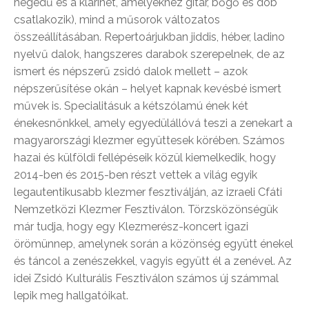
hegedű és a klarinét, amelyekhez gitár, bőgő és dob
csatlakozik), mind a műsorok változatos
összeállításában. Repertoárjukban jiddis, héber, ladino
nyelvű dalok, hangszeres darabok szerepelnek, de az
ismert és népszerű zsidó dalok mellett – azok
népszerűsítése okán – helyet kapnak kevésbé ismert
művek is. Specialitásuk a kétszólamú ének két
énekesnőnkkel, amely egyedülállóvá teszi a zenekart a
magyarországi klezmer együttesek körében. Számos
hazai és külföldi fellépéseik közül kiemelkedik, hogy
2014-ben és 2015-ben részt vettek a világ egyik
legautentikusabb klezmer fesztiválján, az izraeli Cfáti
Nemzetközi Klezmer Fesztiválon. Törzsközönségük
már tudja, hogy egy Klezmerész-koncert igazi
örömünnep, amelynek során a közönség együtt énekel
és táncol a zenészekkel, vagyis együtt él a zenével. Az
idei Zsidó Kulturális Fesztiválon számos új számmal
lepik meg hallgatóikat.