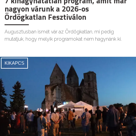
7 kihagyhatatlan program, amit már
nagyon várunk a 2026-os
Ördögkatlan Fesztiválon
Augusztusban ismét vár az Ördögkatlan, mi pedig
mutatjuk, hogy melyik programokat nem hagynánk ki.
KIKAPCS