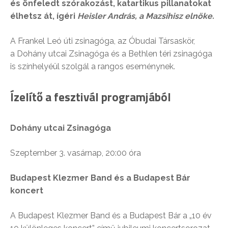
és önfeledt szórakozást, katartikus pillanatokat
élhetsz át, ígéri
Heisler András, a Mazsihisz elnöke.
A Frankel Leó úti zsinagóga, az Óbudai Társaskör,
a Dohány utcai Zsinagóga és a Bethlen téri zsinagóga
is színhelyéül szolgál a rangos eseménynek.
Ízelítő a fesztivál programjából
Dohány utcai Zsinagóga
Szeptember 3. vasárnap, 20:00 óra
Budapest Klezmer Band és a Budapest Bár
koncert
A Budapest Klezmer Band és a Budapest Bár a „10 év