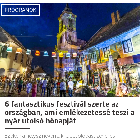
PROGRAMOK
6 fantasztikus fesztivál szerte az
országban, ami emlékezetessé teszi a
nyár utolsó hónapját
Ezeken a helyszíneken a kikapcsolódást zenei és